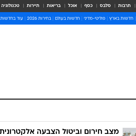
תרבות
סלבס
כסף
אוכל
בריאות
תיירות
טכנולוגיה
חדשות בארץ
פוליטי-מדיני
חדשות בעולם
בחירות 2026
עוד בחדשות
אירועים בארץ
פוליטיקה וממשל
המזרח התיכון
דעות ופרשנויו
חדשות פלילים ומשפט
יחסי חוץ
אירופה
סרי ושלזינגר
חינוך
אמריקה
פרויקטים מיוח
ישראלים בחו"ל
אסיה והפסיפיק
אסור לפספס
בריאות
אפריקה
מדע וסביבה
חברה ורווחה
הנחיות פיקוד 
ארכיון מדורים
זמני כניסת ש
לוח חופשות וח
לוח שנה
חדשות יהדות
חדשות המשפ
מצב חירום וביטול הצבעה אלקטרונית: