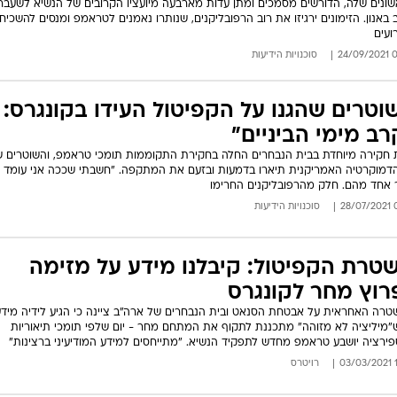
ונים שלה, הדורשים מסמכים ומתן עדות מארבעה מיועציו הקרובים של הנשיא לשעבר
 באנון. הזימונים ירגיזו את רוב הרפובליקנים, שנותרו נאמנים לטראמפ ומנסים להשכיח
ועים
06:
סוכנויות הידיעות
וטרים שהגנו על הקפיטול העידו בקונגרס:
רב מימי הביניים"
 חקירה מיוחדת בבית הנבחרים החלה בחקירת התקוממות תומכי טראמפ, והשוטרים ש
דמוקרטיה האמריקנית תיארו בדמעות ובזעם את המתקפה. "חשבתי שככה אני עומד ל
אחד מהם. חלק מהרפובליקנים החרימו
06
סוכנויות הידיעות
טרת הקפיטול: קיבלנו מידע על מזימה
רוץ מחר לקונגרס
רה האחראית על אבטחת הסנאט ובית הנבחרים של ארה"ב ציינה כי הגיע לידיה מידע
"מיליציה לא מזוהה" מתכננת לתקוף את המתחם מחר - יום שלפי תומכי תיאוריות
פירציה יושבע טראמפ מחדש לתפקיד הנשיא. "מתייחסים למידע המודיעיני ברצינות"
16
רויטרס