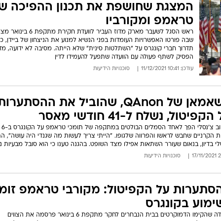
המייל האדום
המצגת שחושפת את תכנון ההפיכה ש
טראמפ ומקורביו
ראש הסגל לשעבר מארק מדוז העביר לוועדת חקירת מתקפת 6 
שבה פורטו האפשרויות העומדות בפני הנשיא למנוע את הניצחון של ביידן, כו
תדרוך חברי קונגרס על "השתלטות סינית" שלא הייתה. מסיבה לא ידועה, מד
הפסיק לשתף פעולה עם הוועדה שתפעל להעמידו לדין
עודכן: 10:41 11/12/2021
סוכנויות הידיעות
השאמאן של QAnon, שהוביל את ההסתערות
הקפיטול, נשלח ל-41 חודשי מאסר
ג'ייקוב
ת הקרניים שחבש לראשו והפרווה שלגופו. "הייתי צריך לעשות מה שגנדי היה עושה", ה
לי בדיון, בנאום שעורר השתאות אפילו מצד השופט. בהגנה טענו כי הוא סובל מבעיות נ
20:
סוכנויות הידיעות
סתערות על הקפיטול: מקורבי טראמפ זומנ
ימוע בקונגרס
הוועדה שהקימו הדמוקרטים בבית הנבחרים לחקר מתקפת 6 בינואר פרסמה את הצווים