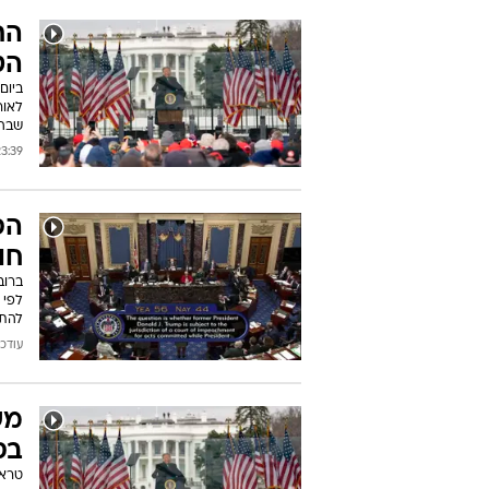
הת
הט
ביום
לאור
שבהם
39 11/02/2021
הס
חו
לפי 
להתק
עודכן: 05:40 2021
מש
בס
טראמ