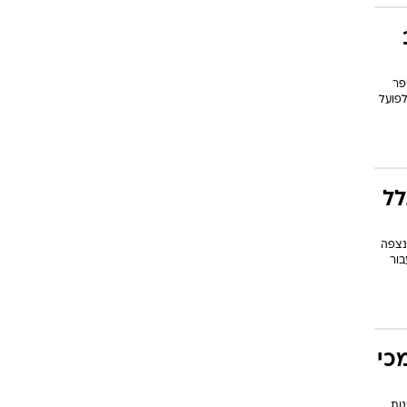
יפר
לפועל
לל
נצפה
בור
כי
 של המדינות