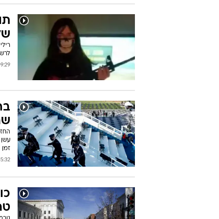
תו
של
לרשו
29 19/01/2021
בה
שר
החזר
עשן 
זמן 
:32 18/01/2021
כו
טר