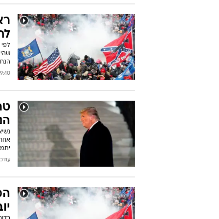
רא
לח
לפי 
הנחת מ
:40 15/01/2021
טר
הנ
נשיא
אחרי
יתמכ
עודכן: 18:31 2021
המ
יו