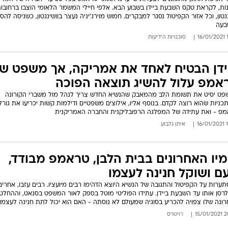
ות, לקראת טקס השבעת ביידן בשבוע הבא. אלפי חיילי המשמר הלאומי הוצבו ברחובו
נגטון, וכל אזור הקפיטול נסגר למבקרים. חמוש מוירג'יניה נעצר בוושינגטון, כשניסה להס
בעה
18
סוכנויות הידיעות
ידן הבטיח לאחד את אמריקה, אך משפט ש
אמפ עלול להשיג תוצאה הפוכה
ט יסיט את תשומת הלב מהמאבק שהנשיא החדש צריך לנהל מול משברי הקורונה
כניות שהוא רוצה לקדם. בנוסף אליו, אילוצים משפטיים ודילמות קשות יכריעו את גורל
פ - ואת עתידה של המפלגה הרפובליקנית והחברה האמריקנית
13
איתן גלבוע
מיו האחרונים בבית הלבן, טראמפ מבודד,
עם ושוקל חנינה לעצמו
ערות על הקפיטול והתגובה של הנשיא היוצא הדהימו רבים מיועציו. רבים עזבו, אחרים 
לרסן אותו עד השבעת ביידן. עתידו הפוליטי מוטל בספק לאור המשפט בסנאט, וההחלט
ונה שלו צפויה להכריע בסוגיה שמעולם לא נוסתה - האם הוא יכול לתת חנינה לעצמו
20:0
רויטרס