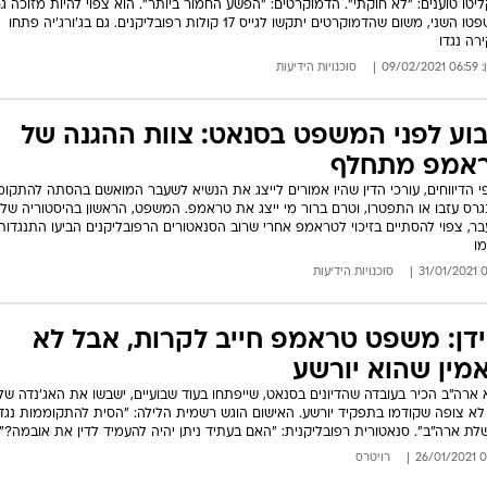
יטו טוענים: "לא חוקתי". הדמוקרטים: "הפשע החמור ביותר". הוא צפוי להיות מזוכה ג
במשפטו השני, משום שהדמוקרטים יתקשו לגייס 17 קולות רפובליקנים. גם בג'ורג'יה פתחו
רה נגדו
09/02/
סוכנויות הידיעות
וע לפני המשפט בסנאט: צוות ההגנה של
אמפ מתחלף
י הדיווחים, עורכי הדין שהיו אמורים לייצג את הנשיא לשעבר המואשם בהסתה להתקו
גרס עזבו או התפטרו, וטרם ברור מי ייצג את טראמפ. המשפט, הראשון בהיסטוריה של 
ר, צפוי להסתיים בזיכוי לטראמפ אחרי שרוב הסנאטורים הרפובליקנים הביעו התנגדות
מו
08:
סוכנויות הידיעות
ידן: משפט טראמפ חייב לקרות, אבל לא
מין שהוא יורשע
 ארה"ב הכיר בעובדה שהדיונים בסנאט, שייפתחו בעוד שבועיים, ישבשו את האג'נדה שלו
לא צופה שקודמו בתפקיד יורשע. האישום הוגש רשמית הלילה: "הסית להתקוממות נגד
ת ארה"ב". סנאטורית רפובליקנית: "האם בעתיד ניתן יהיה להעמיד לדין את אובמה?"
09:2
רויטרס