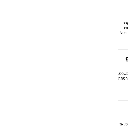
בר
נים
וצה"
המשפט.
בהסתה
, אך