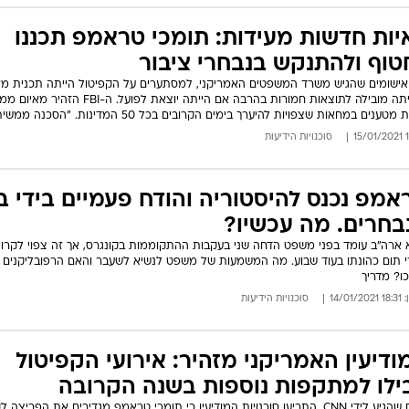
יות חדשות מעידות: תומכי טראמפ תכננו
טוף ולהתנקש בנבחרי ציבור
אישומים שהגיש משרד המשפטים האמריקני, למסתערים על הקפיטול הייתה תכנית מא
שהייתה מובילה לתוצאות חמורות בהרבה אם הייתה יוצאת לפועל. ה-BI
טענים במחאות שצפויות להיערך בימים הקרובים בכל 50 המדינות. "הסכנה ממשית"
19
סוכנויות הידיעות
אמפ נכנס להיסטוריה והודח פעמיים בידי ב
בחרים. מה עכשיו?
 ארה"ב עומד בפני משפט הדחה שני בעקבות ההתקוממות בקונגרס, אך זה צפוי לקרו
 תום כהונתו בעוד שבוע. מה המשמעות של משפט לנשיא לשעבר והאם הרפובליקנים
ו? מדריך
14/01/
סוכנויות הידיעות
ודיעין האמריקני מזהיר: אירועי הקפיטול
בילו למתקפות נוספות בשנה הקרובה
בדוח שהגיע לידי CNN, התריעו סוכנויות המודיעין כי תומכי טראמפ מגדירים את הפריצה 