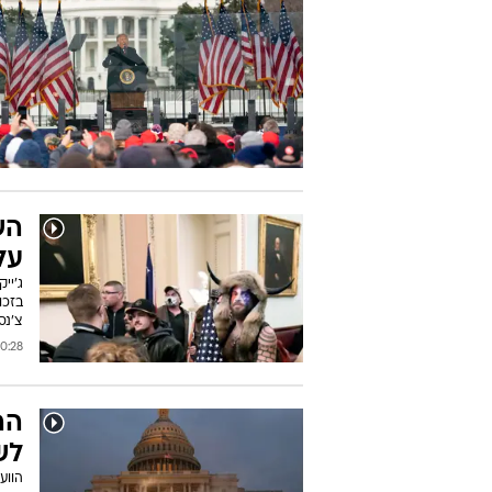
על 
בזכו
צ'נס
28 17/11/2021
הה
לש