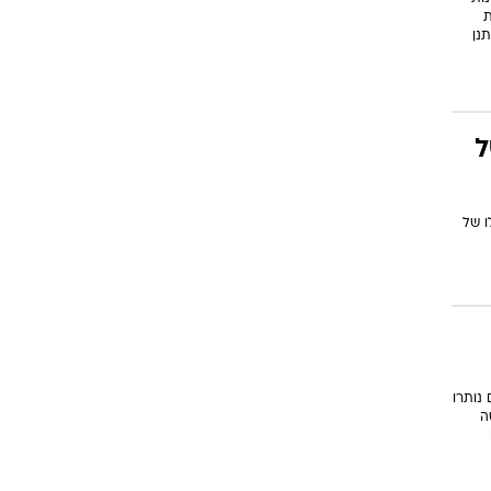
ת
תנן
ל
ו של
נותרו
ה