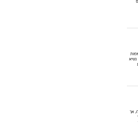
ם
ממות
נשיא
, אך