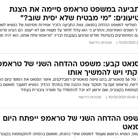
ביעה במשפט טראמפ סיימה את הצגת
יעונים: "מי מבטיח שלא יסית שוב?"
 השלישי למשפט ההדחה בסנאט, צוות התביעה הזכיר אמירות מסיתות של הנשיא לשע
ך השנים האחרונות, והתריע כי הוא עלול לחזור על מעשיו אם לא ייענש. הם הציגו סרטו
 המתפרעים בקפיטול מודים שהגיעו בעקבות דבריו: "טראמפ שלח אותנו, הוא יהיה מר
23:
סוכנויות הידיעות
נאט קבע: משפט ההדחה השני של טראמפ
קתי ויש להמשיך אותו
ברוב של 56 סנאטורים, בהם שישה סנאטורים רפובליקנים, אישר הסנאט את המשך קיום 
דיווח, טראמפ זעם על תפקוד צוות ההגנה שלו במהלך ההליך. הנשיא לשעבר מואשם 
וממות בקונגרס, ואם יורשע לא יוכל להתמודד על משרה ציבורית בעתיד
10/02/
סוכנויות הידיעות
פט ההדחה השני של טראמפ ייפתח היום
נאט
פ, הנשיא הראשון שעומד למשפט אחרי כהונתו, מואשם בהסתה להתקוממות בקונגרס