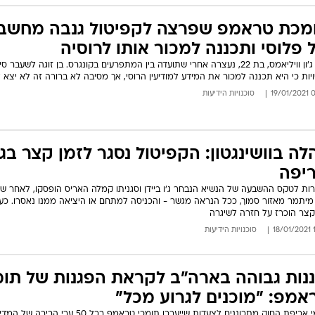
מכת טראמפ שפרצה לקפיטול גנבה מחשב
 פלוסי ותכננה למכור אותו לרוסיה
רילי ג'ון וויליאמס, בת 22, נעצרה אחרי שתועדה בין המתפרעים בקונגרס. בן זוגה לשעבר ס
יות כי היא תכננה למכור את המידע למודיעין הרוסי, אך מסיבה לא ברורה זה לא יצא 
09:
סוכנויות הידיעות
לה בוושינגטון: הקפיטול נסגר לזמן קצר בג
יפה
ות לטקס ההשבעה של הנשיא הנבחר ג'ו ביידן וסגניתו קמלה האריס הופסקו, לאחר ש
מיתמר מאזור סמוך, ככל הנראה מגשר - והכניסה למתחם או היציאה ממנו נאסרו. כע
קצר הוכרז על חזרה לשיגרה
15
סוכנויות הידיעות
ננות גבוהה בארה"ב לקראת הפגנות של תומ
אמפ: "מוכנים לגרוע מכל"
גורמי אכיפת החוק מתכוננים לצעדות שייערכו תומכי טראמפ בכל 50 ערי הבירה