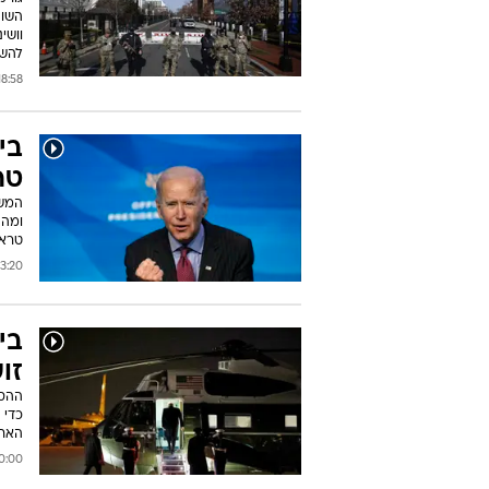
השונ
וושי
להש
:58 16/01/2021
בי
טר
המשפ
ומהת
טראמ
:20 16/01/2021
בי
זו
ההסת
כדי 
האחר
0 15/01/2021