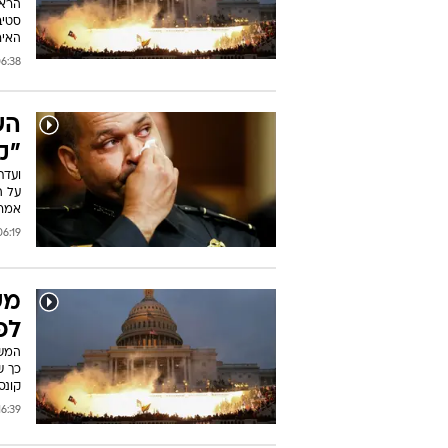
הראש
סטיב
האיר
38 24/09/2021
הש
"ק
ועדת
על ה
אמר 
:19 28/07/2021
מש
לפ
המשט
כך ש
קונס
:39 03/03/2021