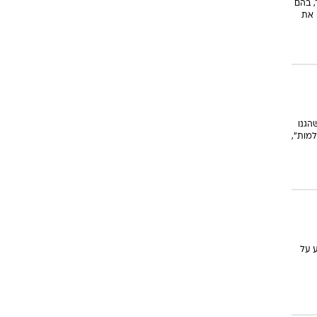
, בהם
 את
הגנו
מות",
 על