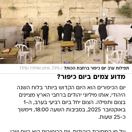
/
תפילות ערב יום כיפור ברחבת הכותל
TPS, איתן אלחדז /TPS
מדוע צמים ביום כיפור?
יום הכיפורים הוא היום הקדוש ביותר בלוח השנה
היהודי, אותו מיליוני יהודים ברחבי הארץ מציינים
בצום ותפילה. הצום יחל ביום רביעי בערב, ה-1
באוקטובר 2025, בסביבות השעה 18:00, ויימשך
כ-25 שעות.
על פי המסורת היהודית, יום הכיפורים הוא היום שבו
משה רבינו התבשר על כך שנמחל לעם ישראל חטא