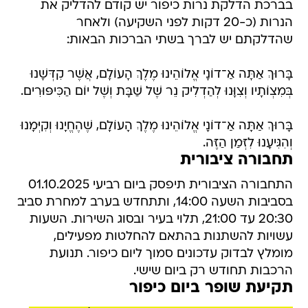
שהדלקתם יש לברך בשתי הברכות הבאות:
בָּרוּךְ אַתָּה אַ־דוֹנָי אֱלוֹהֵינוּ מֶלֶךְ הָעוֹלָם, אֲשֶׁר קִדְּשָׁנוּ
בְּמִצְוֹתָיו וְצִוָּנוּ לְהַדְלִיק נֵר שֶׁל שַׁבָּת וְשֶׁל יוֹם הַכִּיפּוּרִים.
בָּרוּךְ אַתָּה אַ־דוֹנָי אֱלוֹהֵינוּ מֶלֶךְ הָעוֹלָם, שֶׁהֶחֱיָנוּ וְקִיְּמָנוּ
וְהִגִּיעָנוּ לִזְּמַן הַזֶּה.
תחבורה ציבורית
התחבורה הציבורית תיפסק ביום רביעי 01.10.2025
בסביבות השעה 14:00, ותתחדש בערב למחרת סביב
20:30 עד 21:00, תלוי בעיר ובסוג השירות. השעות
עשויות להשתנות בהתאם להחלטות מפעילים,
מומלץ לבדוק עדכונים סמוך ליום כיפור. תנועת
הרכבות תחודש רק ביום שישי.
תקיעת שופר ביום כיפור
התקיעה בשופר ביום כיפור מתקיימת לקראת סיום
תפילת נעילה עם צאת הצום.