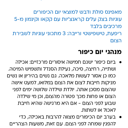
עוגיות בצק עלים קראנצ'יות עם קקאו וקינמון מ-5
מרכיבים בלבד
ריפעת, טישפישטי ורייבה: 3 מתכוני עוגיות לשבירת
הצום
מנהגי יום כיפור
ביום כיפור ישנם חמישה איסורים מרכזיים: אכילה
ושתייה, רחיצה, סיכה, נעילת הסנדל ותשמיש המיטה.
כמו כן אסור לעשות מלאכה. גם נשים בהיריון או נשים
מניקות חייבות לצום את הצום במלואו, למעט אישה
שהצום מסכן אותה. יולדת שילדה שלושה ימים לפני
הצום או פחות מכך פטורה מהצום, וכן מי שילדה
שבוע לפני הצום - אם היא מרגישה שהיא חייבת
לאכול או לשתות.
בערב יום הכיפורים מצווה להרבות באכילה, כדי
להפגין שמחה לפני הצום. עם זאת, משעות הצהריים
נוהגים שלא לאכול מאכלי חלב. ביום זה נהוג לבקש
סליחה איש מחברו לפני פתיחת דף חדש. נוסף על