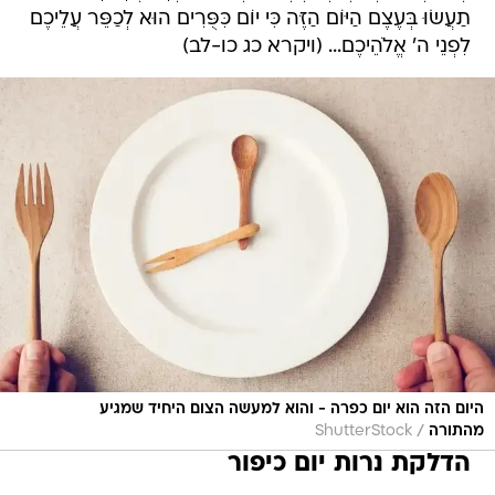
היום הזה הוא יום כפרה - והוא למעשה הצום היחיד שמגיע
/
מהתורה
ShutterStock
הדלקת נרות יום כיפור
בברכת הדלקת נרות כיפור יש קודם להדליק את
הנרות (כ-20 דקות לפני השקיעה) ולאחר