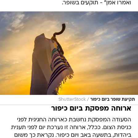
/
תקיעת שופר ביום כיפור
ShutterStock
ארוחה מפסקת ביום כיפור
הסעודה המפסקת נחשבת כארוחה החגיגית לפני
כניסת הצום. ככלל, ארוחה זו נערכת יום לפני תענית
ביהדות, בתשעה באב ויום כיפור. נקראת כך משום
שהיא "מפסיקה" את האכילה ולאחריה מתחיל הצום.
יום כיפור נחשב כיום חיובי, בו הסיבה לתענית אינה