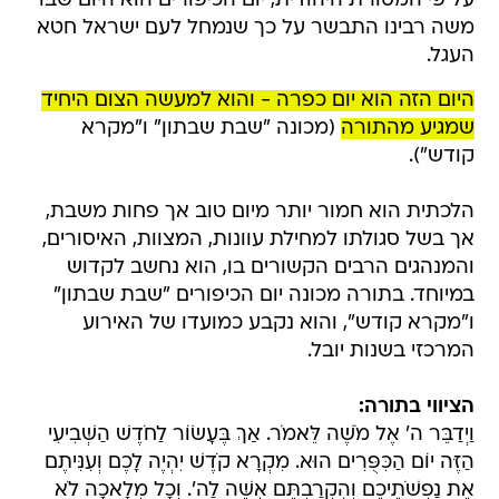
העגל.
היום הזה הוא יום כפרה - והוא למעשה הצום היחיד
שמגיע מהתורה
(מכונה "שבת שבתון" ו"מקרא
קודש").
הלכתית הוא חמור יותר מיום טוב אך פחות משבת,
אך בשל סגולתו למחילת עוונות, המצוות, האיסורים,
והמנהגים הרבים הקשורים בו, הוא נחשב לקדוש
במיוחד. בתורה מכונה יום הכיפורים "שבת שבתון"
ו"מקרא קודש", והוא נקבע כמועדו של האירוע
המרכזי בשנות יובל.
הציווי בתורה:
וַיְדַבֵּר ה' אֶל מֹשֶׁה לֵּאמֹר. אַךְ בֶּעָשׂוֹר לַחֹדֶשׁ הַשְּׁבִיעִי
הַזֶּה יוֹם הַכִּפֻּרִים הוּא. מִקְרָא קֹדֶשׁ יִהְיֶה לָכֶם וְעִנִּיתֶם
אֶת נַפְשֹׁתֵיכֶם וְהִקְרַבְתֶּם אִשֶּׁה לַה'. וְכָל מְלָאכָה לֹא
תַעֲשׂוּ בְּעֶצֶם הַיּוֹם הַזֶּה כִּי יוֹם כִּפֻּרִים הוּא לְכַפֵּר עֲלֵיכֶם
לִפְנֵי ה' אֱלֹהֵיכֶם... (ויקרא כג כו-לב)