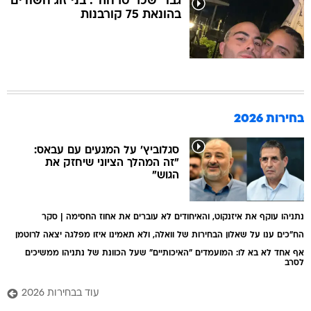
גבו "שכר טרחה": בני זוג חשודים
בהונאת 75 קורבנות
בחירות 2026
סגלוביץ' על המגעים עם עבאס:
"זה המהלך הציוני שיחזק את
הגוש"
נתניהו עוקף את איזנקוט, והאיחודים לא עוברים את אחוז החסימה | סקר
הח"כים ענו על שאלון הבחירות של וואלה, ולא תאמינו איזו מפלגה יצאה לרוטמן
אף אחד לא בא לו: המועמדים "האיכותיים" שעל הכוונת של נתניהו ממשיכים
לסרב
עוד בבחירות 2026