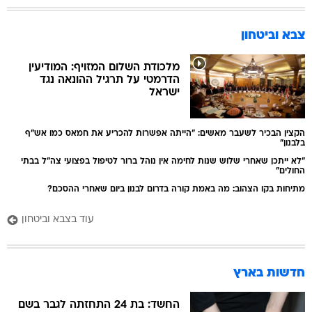
צבא וביטחון
מלכודת השלום המזויף: המודיעין
הדרמטי על תרגיל ההונאה נגד
ישראל
הקצין הבכיר לשעבר מאשים: "הייתה אפשרות להכריע את חמאס כמו אש"ף
בלבנון"
"לא ייתכן שאחרי שלוש שנות לחימה אין נוהל ברור לטיפול בפצועי צה"ל בבתי
החולים"
מתיחות בקו הצהוב: מה באמת קורה בדרום לבנון ביום שאחרי ההסכם?
עוד בצבא וביטחון
חדשות בארץ
החשד: בת 24 התחזתה לגבר בשם