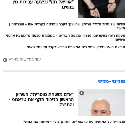
"אוריאל חזן" וביצעה עבירות מין
בנשים
שניות של טרור פלילי: הרימון שהושלך לעבר ג'פניקה בקריית אונו - והבריחה |
תיעוד
פענוח רצח בשפרעם: נעצרו ארבעה חשודים - במסגרת סכסוך מדמם בין ארגוני
פשיעה
תביעת ה-36 מיליון ש"ח: בית המשפט הכריע בקרב על נחל האסי
עוד בחדשות בארץ
פוליטי-מדיני
"אדם מושחת מוסרית": השריון
הראשון בליכוד תקף את טראמפ -
והתנצל
סגלוביץ' על המגעים עם עבאס: "זה המהלך הציוני שיחזק את הגוש"