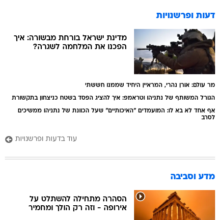
דעות ופרשנויות
מדינת ישראל בורחת מבשורה: איך
הפכנו את המלחמה לשגרה?
מר עולם: אורן נהרי, המראיין היחיד שממנו חששתי
הגורל המשותף של נתניהו וטראמפ: איך להציג הפסד בשטח כניצחון בתקשורת
אף אחד לא בא לו: המועמדים "האיכותיים" שעל הכוונת של נתניהו ממשיכים
לסרב
עוד בדעות ופרשנויות
מדע וסביבה
הסהרה מתחילה להשתלט על
אירופה - וזה רק הולך ומחמיר