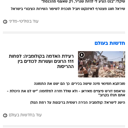
שיקלי: "בנט הציע לי להיות שגריר, רק שאעוף מהכנסת"
שיראל חוגג מצטרף לאיזנקוט ויוביל תוכנית לשיפור השירות הציבורי בישראל
עוד בפוליטי-מדיני
חדשות בעולם
רעידת האדמה בקולומביה: לפחות
111 הרוגים ועשרות לכודים בין
ההריסות
מוג'תבא חמינאי מינה שישה בכירים: כך הם ישנו את התמונה
טראמפ דורש פיצויים מאיראן - ולא שולל חזרה למלחמה: "יש לנו את היכולת -
אתם תגלו בקרוב"
הישג לישראל: קולומביה הכירה רשמית בריבונות על רמת הגולן
עוד בחדשות בעולם