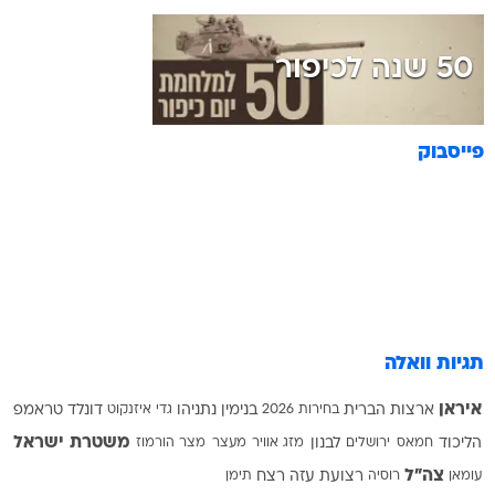
50 שנה לכיפור
פייסבוק
תגיות וואלה
איראן
ארצות הברית
בחירות 2026
בנימין נתניהו
גדי איזנקוט
דונלד טראמפ
משטרת ישראל
הליכוד
חמאס
ירושלים
לבנון
מזג אוויר
מעצר
מצר הורמוז
צה"ל
עומאן
רוסיה
רצועת עזה
רצח
תימן