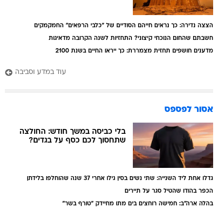
הצצה נדירה: כך נראים חייהם הסודיים של "כלבי הרפאים" החמקמקים
חשבתם שהחום הנוכחי קיצוני? התחזיות לשנה הקרובה מדאיגות
מדענים חושפים תחזית מצמררת: כך ייראו החיים בשנת 2100
עוד במדע וסביבה
אסור לפספס
בלי כביסה במשך חודש: החולצה
שתחסוך לכם כסף על בגדים?
גדלו אחת ליד השנייה: שתי נשים בסין גילו אחרי 37 שנה שהוחלפו בלידתן
הכפר בהודו שהטיל סגר על תיירים
בהלה ארה"ב: חמישה רוחצים בים מתו מחיידק "טורף בשר"