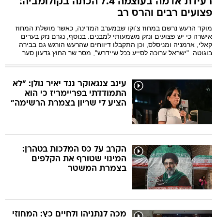
רעידת אדמה בעוצמה 7.4 הכתה בקולומביה:
פצועים רבים והרס רב
מוקד הרעש נרשם במחוז צ'וקו שבמערב המדינה, כאשר מושלת המחוז
בה
אישרה כי יש פצועים ונזק משמעותי למבנים. בנוסף, נגרם נזק בערים
קאלי, ארמניה ומניסלס, וכן התקבלו דיווחים שהרעש הורגש גם בבירה
בוגוטה. "ישראל ערוכה לסייע ככל שיידרש", מסר שר החוץ גדעון סער
קה
הגטאות
עינב צנגאוקר נגד יאיר גולן: "לא
התמודדתי בפריימריז כי הוא
הציע לי שריון בצמרת הרשימה"
קראינה
הקרב על כס המלכות בטהרן:
המינוי שטורף את הקלפים
בצמרת המשטר
מכה לנתניהו ולחיים כץ: המחוזי