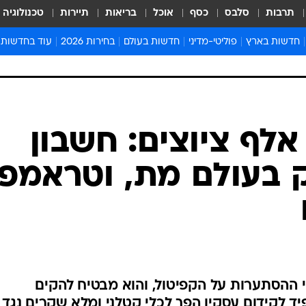
תרבות
סלבס
כסף
אוכל
בריאות
תיירות
טכנולוגיה
חדשות בארץ
פוליטי-מדיני
חדשות בעולם
בחירות 2026
עוד בחדשות
אירועים בארץ
פוליטיקה וממשל
המזרח התיכון
דעות ופרשנויו
חדשות פלילים ומשפט
יחסי חוץ
אירופה
סרי ושלזינגר
חינוך
אמריקה
פרויקטים מיוח
ישראלים בחו"ל
אסיה והפסיפיק
אסור לפספס
בריאות
אפריקה
מדע וסביבה
חברה ורווחה
הנחיות פיקוד 
ארכיון מדורים
זמני כניסת ש
לוח חופשות וח
לוח שנה
חדשות יהדות
1 שנים ו-57 אלף ציוצים: חשבון
חדשות המשפ