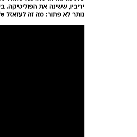
הטוויטר החזק
איבד את קולו
אי-פי
11.1.2021 / 9:36
הרשת השביתה את הנשיא אחרי 
פלטפורמה חדשה. מה שהחל כפיד
יריביו, ששינה את הפוליטיקה. בי
נותר לא פתור: מה זה לעזאזל Covfefe?