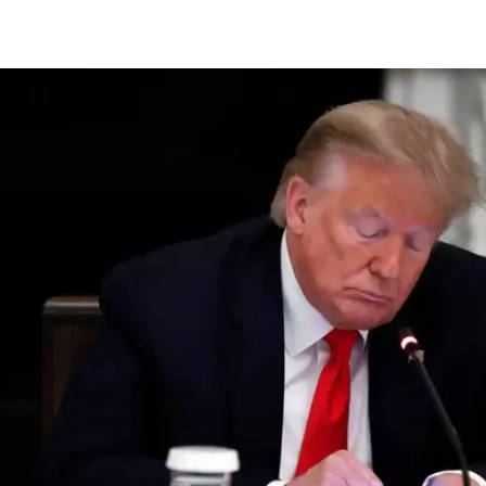
 שבע דקות כדי לשכנע את טראמפ להצטרף לטוויטר. הוא אמר כי
טראמפ אהב את מה ששמע. "אמרתי, 'בוא נקרא לך @realDonaldTrump, אתה דונלד ט
ך כדקה, ואמר: 'אני אוהב את זה. בואו נעשה את זה'".