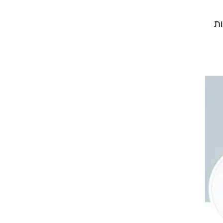
א ה-45 של ארצות
הנשיא
"לא
ת