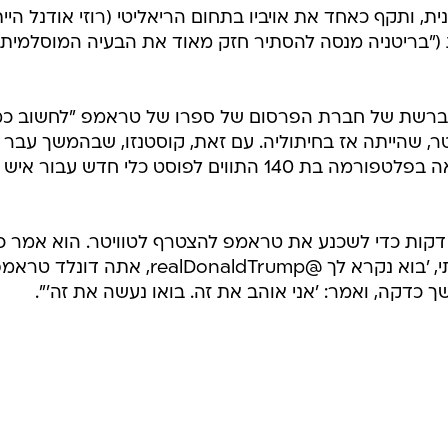
/
הסגור של טראמפ
רויטרס
פ השתמש בפלטפורמה בעיקר כדי לקדם ספרים, הופעות
חרי שהחל לשקול ברצינות לרוץ לבית הלבן, זה הפך לכלי
 "אמריקה ראשונה" הלאומנית שלו.
ית, ותקף כאחד את אויביו בתחום הריאליטי (רוזי אודנל היי
ת ("בריטניה מנסה להסתיר חזק מאוד את הבעיה המוסלמית
וק ברשת של חברת הפרסום של ספרו של טראמפ "לחשוב כמ
ר, שהייתה אז בחיתוליה. עם זאת, קוסטנזו, שבהמשך עבר
לעבוד עם סוכונות הידיעות אי-פי, ראה בפלטפורמה בת 140 התווים לפוסט כלי חדש עבור איש