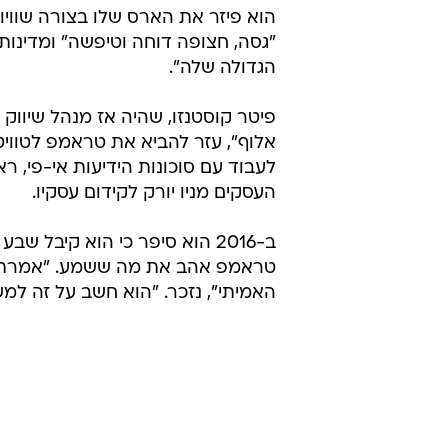
ציוציו נשמרו בארכיונים דיגיטליים. החשבון 
בתחילה, החשבון נראה תמים. טראמ
בתקשורת ולפרגן לחברים. עם זאת, א
לרמיסת מתנגדיו ולעיצוב פילוסופיית
הוא פיזר את הארס שלו בצורה שוויונ
"גסה, חצופה דוחה וטיפשה" ומדינו
הגדולה שלה".
פיטר קוסטנזו, שהיה אז מנהל שיו
אלוף", עזר להביא את טראמפ לטוויט
העסקים מניו יורק לקידום עסקיו.