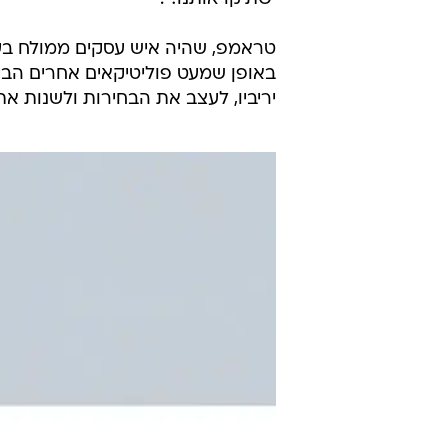
היוצא לניחום תומכיו
שהסתערו על הק
בבחירות.
ביום שישי בלילה הודיעה טוויטר כי
שטראמפ ימשיך "להסית לאלימות". ה
ישתיקו אותנו!".
טראמפ, שהיה איש עסקים ממולח בעת
באופן שמעט פוליטיקאים אחרים הבי
יריביו, לעצב את הבחירות ולשנות את 