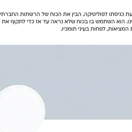
איל הנדל"ן מניו יורק השתמש בניהול הפרובוקטיבי של החשבון כדי להיות הנשי
הברית. החשבון נוצר ב-4 במאי 2009, עם ציוץ ראשון שקידם את הופעתו הקרובה של טראמפ
בתכנית של דייוויד לטרמן. הוא מת אחרי 57 אלף ציוצים נוספים, האחרונים שבהם שימשו את 
ונגרס
בשבוע שעבר בזמן דיון שנועד לאשרר את הפסדו
 היא משביתה לצמיתות את החשבון בטענה שקיים חשש
נשיא הבטיח להקים רשת חברתית חדשה "משלנו" והכריז: 
 כניסתו לפוליטיקה, הבין את הכוח של הרשתות החברתיו
נו. הוא השתמש בו בכוח שלא נראה עד אז כדי לתקוף את
המציאות, לפחות בעיני תומכיו.