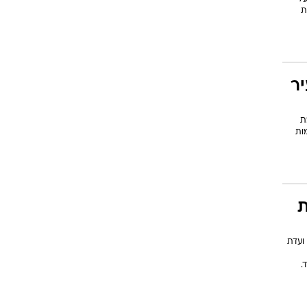
ת
ר
ת
ות
ת
ועדת
.