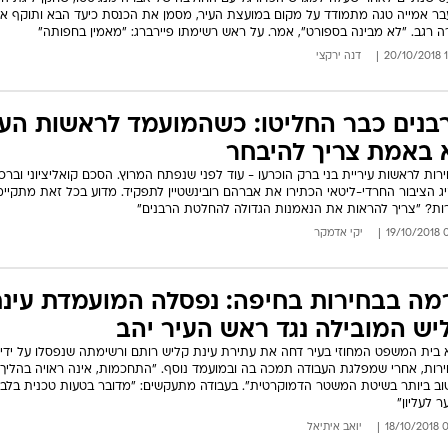
ר אמייה טגה מתמודד על מקום במועצת העיר, מסמן את הכנסת כיעד הבא ותוקף א
 רגב. "לא מבינה בספורט", אמר. על ראש רשימתו פיירברג: "מאמין בחפותה"
16
דנה ירקצי
בנים כבר החליטו: כשהמועמד לראשות העי
 באמת צריך להיבחר
רות לראשות עיריית בני ברק הוכרעו - עוד לפני שנפתח המרוץ. הסכם קואליציוני וברכ
ג הציבור החרדי-ליטאי הכתירו את אברהם רובינשטיין לתפקיד. מדוע בכל זאת מתקיימ
ות? "צריך להראות את הנאמנות הגדולה להחלטת הרבנים"
07:
יקי אדמקר
מה בבחירות בחיפה: נפסלה המועמדת עינ
יש המובילה נגד ראש העיר יהב
 בית המשפט המחוזי בעיר דחה את עתירת עינת קליש רותם ורשימתה שנפסלו על ידי 
רות, אחרי שמפלגת העבודה תמכה בה ובמועמד נוסף. "התחכמות, אינה ראויה בהליך
ב ביותר בשיטת המשטר הדמוקרטית". בעבודה מתעקשים: "מדובר בטעות טכנית בלבד
ר לעליון"
06:
יואב איתיאל