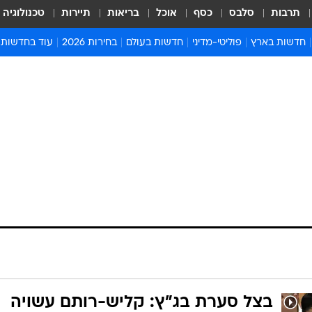
תרבות
סלבס
כסף
אוכל
בריאות
תיירות
טכנולוגיה
חדשות בארץ
פוליטי-מדיני
חדשות בעולם
בחירות 2026
עוד בחדשות
אירועים בארץ
פוליטיקה וממשל
המזרח התיכון
דעות ופרשנויו
חדשות פלילים ומשפט
יחסי חוץ
אירופה
סרי ושלזינגר
חינוך
אמריקה
פרויקטים מיוח
ישראלים בחו"ל
אסיה והפסיפיק
אסור לפספס
בריאות
אפריקה
מדע וסביבה
חברה ורווחה
הנחיות פיקוד 
ארכיון מדורים
זמני כניסת ש
לוח חופשות וח
לוח שנה
חדשות יהדות
חדשות המשפ
בצל סערת בג"ץ: קליש-רותם עשויה