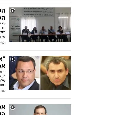
הש
המ
ירי 
דוגמ
נחלש
שיח 
01 12/10/2018
"א
אמ
העיר
שלא 
מתמ
:02 11/10/2018
הע