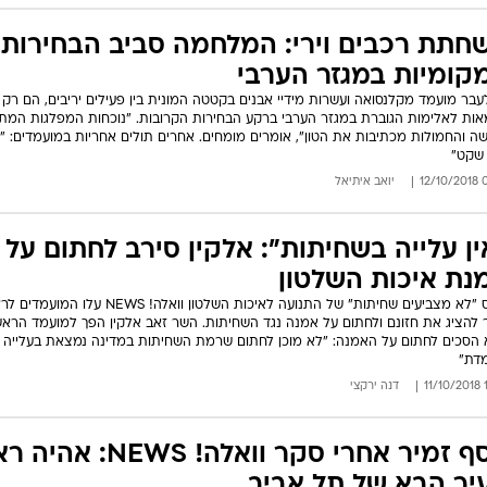
חתת רכבים וירי: המלחמה סביב הבחירות
קומיות במגזר הערבי
לעבר מועמד מקלנסואה ועשרות מידיי אבנים בקטטה המונית בין פעילים יריבים, הם רק
אות לאלימות הגוברת במגזר הערבי ברקע הבחירות הקרובות. "נוכחות המפלגות המתו
ה והחמולות מכתיבות את הטון", אומרים מומחים. אחרים תולים אחריות במועמדים: "ש
שקט"
09:
יואב איתיאל
ין עלייה בשחיתות": אלקין סירב לחתום על
נת איכות השלטון
בכנס "לא מצביעים שחיתות" של התנועה לאיכות השלטון וואלה! NEWS על
 להציג את חזונם ולחתום על אמנה נגד השחיתות. השר זאב אלקין הפך למועמד הראש
הסכים לחתום על האמנה: "לא מוכן לחתום שרמת השחיתות במדינה נמצאת בעלייה
דת"
17
דנה ירקצי
אסף זמיר אחרי סקר וואלה! NEWS: 
יר הבא של תל אביב