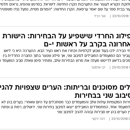
וקת הקורא לעצור את התערבות הקרן החדשה לישראל. בסרטון שהפיץ, נראים תלמיד
ור בבית ספר על שם יאסר ערפאת. הקרן החדשה: "הפורום מסית, נפעל נגדו משפטית
1
אור רביד
ילוג החרדי שישפיע על הבחירות: הישורת
חרונה בקרב על ראשות י-ם
י הבירה ילכו בעוד שבוע לקלפיות ויבחרו את ראש העיר הבא. ההערכה היא כי ליאון
וביץ' הם המועמדים המובילים לסיבוב שני, אך פילוג שנוצר בתוך החברה החרדית בין
כים בליאון לדייטש מעלה את מרוץ הבחירות שלב, ומותיר סימן שאלה סביב המועמד ש
14
יקי אדמקר
לים מסוכנים ובריתות: הערים שצפויות להגי
יבוב שני בבחירות
רות המקומיות עולות שלב והמועמדים כבר מסתכלים על היום שאחרי. בערים בהן לא 
למועמד אחד, המתמודדים המובילים ייצאו לסיבוב בחירות שני. ירושלים, רמת גן ופתח 
ין הערים בהן יש סבירות גבוהה להגיב לסיבוב שני
07:
דנה ירקצי