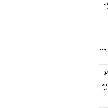
ים
"
ייבחר
ע
מושג
תקווה