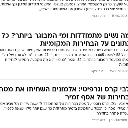
NEWS שנערך כחלק מהקמפיין הארצי למאבק בשלטון המקומי ולקידום שלטון נקי ואיכותי.
 הנוכחי יוסי בכר ביטל ברגע האחרון את השתתפותו באירוע
דנה ירקצי
ה נשים מתמודדות ומי המבוגר ביותר? כל
תונים על הבחירות המקומיות
ה ניכרת נרשמה השנה במספר הנשים שיתמודדו לבחירות המקומיות. אך עם זאת, מספ
עומד על 58 לעומת 665 גברים. המועמד הצעיר ביותר, בן 27 מסביר "זה לא עניין של גיל"
ולעומתו המועמד המבוגר ביותר, בן 82, אומר "הניסיון הוא מה שקובע". המירוץ לבחירות
מיות
09:
דנה ירקצי
בי קרס וגרפיטי: אלמונים השחיתו את מטה
חירות של אסף זמיר
 צבע וצלבי קרס רוססו על מטה הבחירות של המתמודד לראשות עיריית תל אביב אס
. פעיליו מסרו כי "ככול שהתמיכה בזמיר מתחזקת כך ישנם יותר גילויי שנאה כלפיו".
טרה פתחה בחקירה
דנה ירקצי