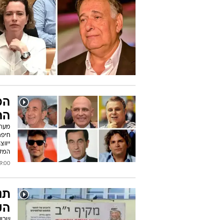
המ
הת
מערב
חיפה
ייוו
המל
0 25/10/2018
תנ
הק
שבוע