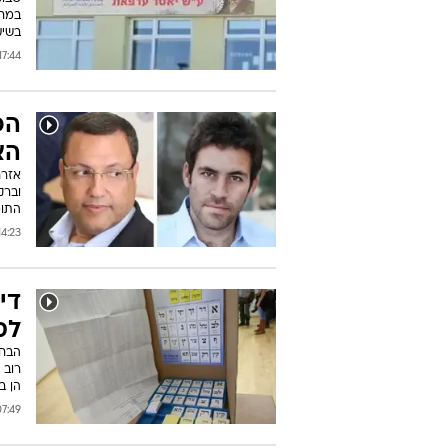
במחל
בשיע
7:44 23/10/2018
הפ
הא
אזרח
וברק
התומ
:23 23/10/2018
די
לס
הבחי
רוב 
הן ב
49 23/10/2018