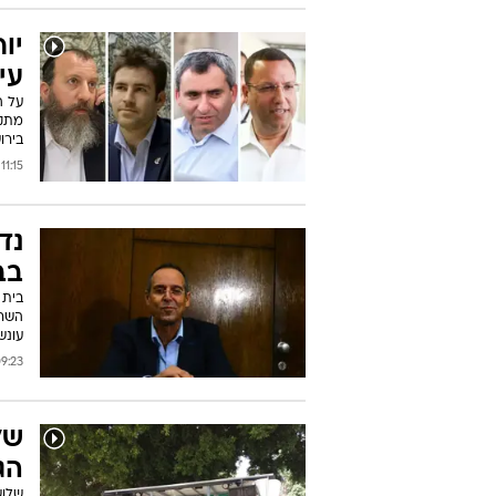
יו
עי
על ה
מתקי
בירו
11:15 16/10/2018
נד
בב
בית 
השרו
עונש
23 16/10/2018
של
הג
שלוש