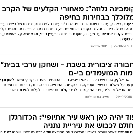
ומבינה נלוזה": מאחורי הקלעים של הקרב
לוכלך בבחירות בחיפה
 יעסוק בארבע עתירות שהוגשו נגד פסילת ד"ר עינת קליש רותם, יריבתו של ראש העיר 
תה נפסלה כיוון שמפלגת העבודה שתומכת בה, תומכת במקביל ברשימה נוספת. קליש
בת לקחת אחריות על מעשיה, טוענת כי מדובר בעניין טכני, והמלחמה על ראשות עירי
 בוערת
05:
יואב איתיאל
בורה ציבורית בשבת - ושחקן ערבי בבית"ר
מות המועמדים בי-ם
זאב אלקין, סגן ראש העירייה יוסי דייטש, חברי המועצה עופר ברקוביץ ומשה ליאון וכן א
 ענו על שאלות בנושאי תעסוקה, הייטק, יוקר המחייה, חברה, דיור, תרבות, דת ושבת. ב
 יזם אראל מרגלית, ניסו המועמדים לגייס קולות נוספים כדי לעלות לסיבוב השני
מאיה הורודניצ'אנו
וד יהיה כאן ראש עיר אתיופי": הכדורגלן
ולם לכבוש את עיריית נתניה
 שנתיים לאחר שעלה למגרש הכדורגל עם החולצה של אברה מנגיסטו, שחקן ליגת ה