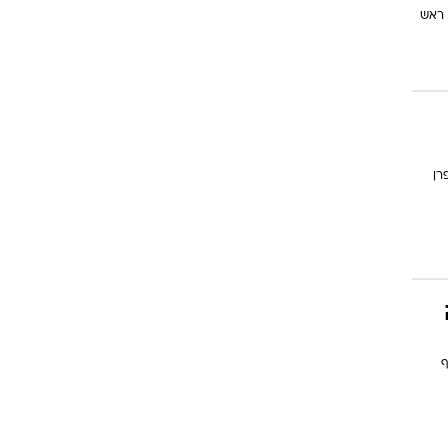
 ראש
רן
ף