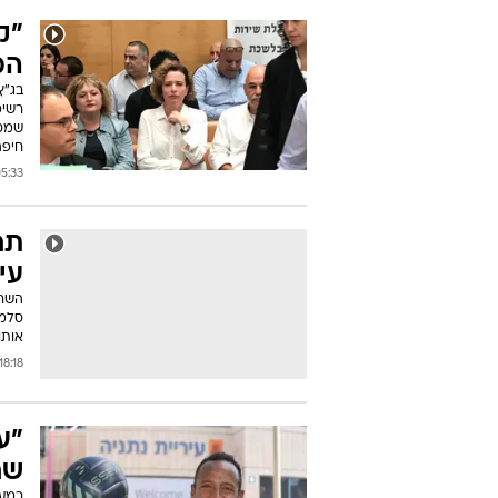
"ק
המ
בג"ץ
רשימ
שמסר
חיפה
33 22/10/2018
תח
עי
השר 
סלמן
אותו
18:18 21/10/2018
"ע
שח
כמעט