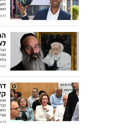
לשעב
השרה
:30 20/10/2018
הר
לא
הבחי
מנהי
בחיר
07 19/10/2018
דר
קל
נשיא
הבחי
החשו
נערע
34 18/10/2018