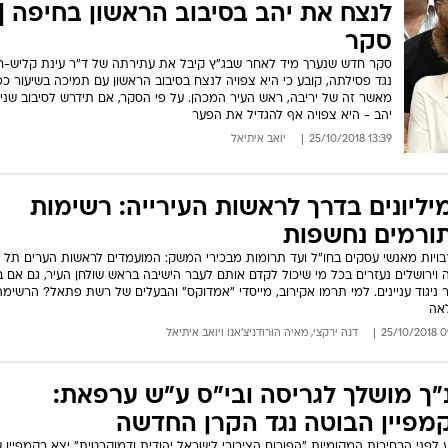
המייל האדום
לנצח את יהב בסיבוב הראשון בחיפה |
סקר
סקר חדש שנערך מיד לאחר שבג"ץ קיבל את עתירתה של ד"ר עינת קליש-ר
נגד פסילתה, קובע כי היא צפויה לנצח בסיבוב הראשון עם תמיכה בשיעור כפ
מאשר זה של יריבה, ראש העיר המכהן. על פי הסקר, אם תידרש לסיבוב שני 
יהב - היא צפויה אף להגדיל את הפער
13:39 25/10/2018
יואב איתיאל
יליונים בדרך לראשות העירייה: רשימות
ורמים נחשפות
ויות מאנשי עסקים בחו"ל ועד תרומות מבכירי המשק: המועמדים לראשות הערים תל א
 וירושלים נעזרים בכל מי שיכול לקדם אותם לעבר הישיבה בראש שולחן העיר, גם אם 
צר ניגוד עניינים. למי תרמו אקירוב, מייסדי "אמדוקס" והבעלים של רשת פתאל? הרשימה
אה
09:0
דנה ירקצי
,
מאיה הורודניצ'אנו
ו
יואב איתיאל
"ך מושלך לגריסה ובי"ס ע"ש ערפאת:
מפיין הבוטה נגד הקרן החדשה
 לפני הבחירות המקומיות "הפורום הציבורי לישראל יהודית ודמוקרטית" יצא בקמפיין ש