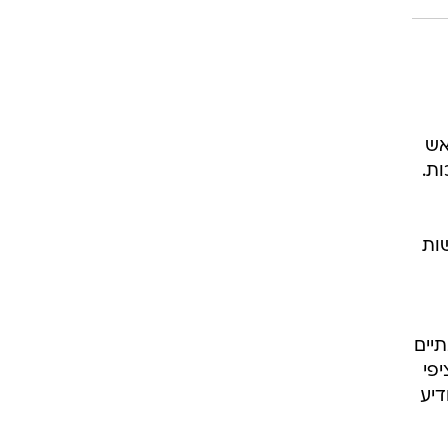
אש
ות.
שות
יים
יפי
דיע