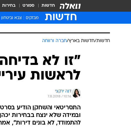
חדשות
ספורט
בחירות
חדשות
מבזקים
צבא וביטחון
חדשות
/
חדשות בארץ
/
חברה ורווחה
"זו לא בדיחה
לראשות עיריי
דנה ירקצי
7.8.2018 / 10:16
התסריטאי והשחקן הודיע בסרטון
ובמידה שלא ינצח בבחירות יכהן 
להתמודד, לא בונים דירות", אמר