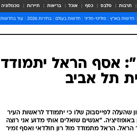
תרבות
סלבס
כסף
אוכל
בריאות
תיירות
טכנולוגיה
חדשות בארץ
פוליטי-מדיני
חדשות בעולם
בחירות 2026
עוד בחדשות
אירועים בארץ
פוליטיקה וממשל
המזרח התיכון
דעות ופרשנויו
חדשות פלילים ומשפט
יחסי חוץ
אירופה
סרי ושלזינגר
חינוך
אמריקה
פרויקטים מיוח
ישראלים בחו"ל
אסיה והפסיפיק
אסור לפספס
": אסף הראל יתמודד
בריאות
אפריקה
מדע וסביבה
ת תל אביב
חברה ורווחה
הנחיות פיקוד 
ארכיון מדורים
זמני כניסת ש
לוח חופשות וח
 שהעלה לפייסבוק שלו כי יתמודד לראשות העיר
לוח שנה
באופוזיציה. "אנשים שואלים אותי מדוע אני רוצה
חדשות יהדות
 הראל. הראל מתמודד מול רון חולדאי ואסף זמיר
חדשות המשפ