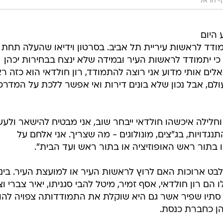
ף הראל
היום
מודד לראשות עיריית תל אביב. בסרטון וידיאו שהעלה תחת
י יתמודד לראשות העיר ובמידה שלא ינצח בבחירות יכהן
אלים אותי מדוע אני רוצה להתמודד, רון חולדאי הוא כזה ר
ולם, אבל נכון שלא בונים דירות ואי אפשר ללכת על המדרכ
וחלילה איכשהו חולדאי ייבחר שוב, אני מבטיח להישאר ולע
תנגדויות, בג"צים, מונולוגים - מה שצריך. אני אלחם על
 בתור ראש האופוזיציה או בתור ראש ועד הבית".
 ארוכות האם לרוץ לראשות העיר או למועצת העיר. בינת
 רון חולדאי, אסף זמיר, מיטל להבי סגניתו, יאיר צברי וצ
תיו שפיר אשר גם היא שוקלת את התמודדותה צפויה להו
ן כחברת כנסת.