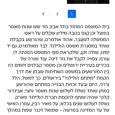
3
2
1
בית המשפט המחוזי בתל אביב גזר שש שנות מאסר
בפועל וכן קנס בגובה מיליון שקלים על ראש
הממשלה לשעבר, אהוד אולמרט, שהורשע בקבלת
שוחד במסגרת משפט הולילנד. לבד מאולמרט, גם יד
ימינו, שולה זקן, שלקראת סוף המשפט הפנתה לו
עורף, צפויה לקבל את גזר דינה. עוד שורה של
בכירים בעיריית ירושלים וכן מספר קבלנים ויזמים היו
בין המורשעים במשפט השחיתות שבחן את דרך
הקמת "מתחם הולילנד" בירושלים. כך למשל, הלל
צ'רני, היזם ובעל זכויות הבנייה במתחם שהורשע
במתן שוחד נשלח לשלוש שנות מאסר וחצי; אביגדור
קלנר שהיה שותף להקמת חברת הולילנד פארק
נשלח לשלוש שנים בכלא; על מאיר רבין, עוזרו האישי
של עד המדינה בפרשה - שמואל דכנר שמת במהלך