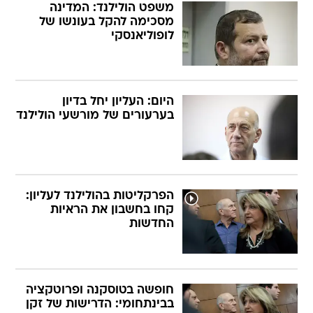
משפט הולילנד: המדינה
מסכימה להקל בעונשו של
לופוליאנסקי
היום: העליון יחל בדיון
בערעורים של מורשעי הולילנד
הפרקליטות בהולילנד לעליון:
קחו בחשבון את הראיות
החדשות
חופשה בטוסקנה ופרוטקציה
בבינתחומי: הדרישות של זקן