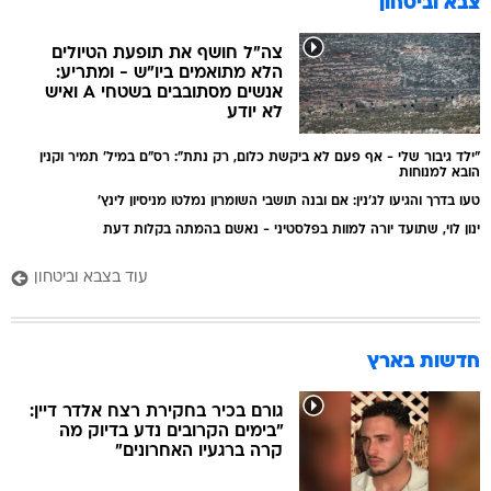
צבא וביטחון
צה"ל חושף את תופעת הטיולים
הלא מתואמים ביו"ש - ומתריע:
אנשים מסתובבים בשטחי A ואיש
לא יודע
"ילד גיבור שלי - אף פעם לא ביקשת כלום, רק נתת": רס"ם במיל' תמיר וקנין
הובא למנוחות
טעו בדרך והגיעו לג'נין: אם ובנה תושבי השומרון נמלטו מניסיון לינץ'
ינון לוי, שתועד יורה למוות בפלסטיני - נאשם בהמתה בקלות דעת
עוד בצבא וביטחון
חדשות בארץ
גורם בכיר בחקירת רצח אלדר דיין:
"בימים הקרובים נדע בדיוק מה
קרה ברגעיו האחרונים"