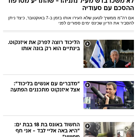
לא משכו בדש מעיל נתניהו - שהתריע מטרפוד
ההסכם עם סעודיה
אם רה"מ ממשיך לטעון שלא העירו אותו בזמן ב-7 באוקטובר, כיצד ניתן
בה
להסביר את הדיון שכינס ימים ספורים לפני
הליכוד רוצה לפרק את איזנקוט.
קה
הגטאות
בינתיים הוא רק בונה אותו
קראינה
"מדברים עם אנשים בליכוד":
אצל איזנקוט מתכננים הפתעה
החשוד באונס בת 18 בבת ים:
"היא באה אליי לבד - אני חף