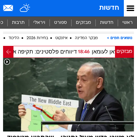
חדשות
ראשי
חדשות
מבזקים
ספורט
ויראלי
תרבות
כס
נושאים חמים
מבקר המדינה
איזנקוט
בחירות 2026
הליכוד
ח
ין איראן לעומאן
דיווחים פלסטינים: תקיפה אווירית מ
מבזקים
18:46