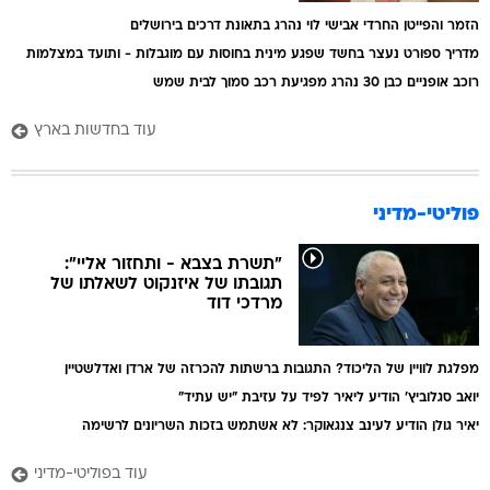
הזמר והפייטן החרדי אבישי לוי נהרג בתאונת דרכים בירושלים
מדריך ספורט נעצר בחשד שפגע מינית בחוסות עם מוגבלות - ותועד במצלמות
רוכב אופניים כבן 30 נהרג מפגיעת רכב סמוך לבית שמש
עוד בחדשות בארץ
פוליטי-מדיני
"תשרת בצבא - ותחזור אליי":
תגובתו של איזנקוט לשאלתו של
מרדכי דוד
מפלגת לוויין של הליכוד? התגובות ברשתות להכרזה של ארדן ואדלשטיין
יואב סגלוביץ' הודיע ליאיר לפיד על עזיבת "יש עתיד"
יאיר גולן הודיע לעינב צנגאוקר: לא אשתמש בזכות השריונים לרשימה
עוד בפוליטי-מדיני