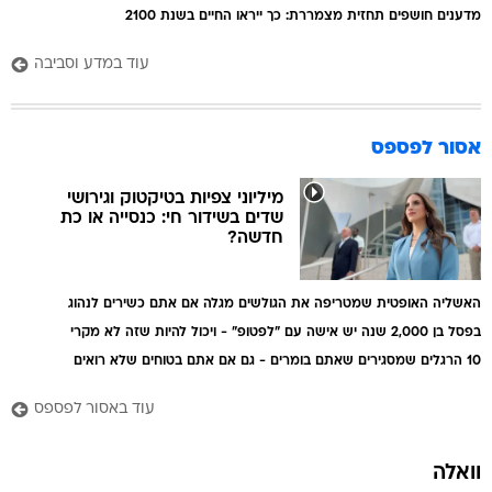
מדענים חושפים תחזית מצמררת: כך ייראו החיים בשנת 2100
עוד במדע וסביבה
אסור לפספס
מיליוני צפיות בטיקטוק וגירושי
שדים בשידור חי: כנסייה או כת
חדשה?
האשליה האופטית שמטריפה את הגולשים מגלה אם אתם כשירים לנהוג
בפסל בן 2,000 שנה יש אישה עם "לפטופ" - ויכול להיות שזה לא מקרי
10 הרגלים שמסגירים שאתם בומרים - גם אם אתם בטוחים שלא רואים
עוד באסור לפספס
וואלה