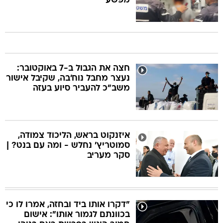
מפשע"
חצה את הגבול ב-7 באוקטובר:
נעצר מחבל נוח'בה, שקיבל אישור
משב"כ להעביר סיוע בעזה
איזנקוט בראש, הליכוד צמודה,
סמוטריץ' נחלש - ומה עם בנט? |
סקר מעריב
"דקרו אותו ביד ובחזה, אמרו לו כי
בכוונתם לגמור אותו": אישום