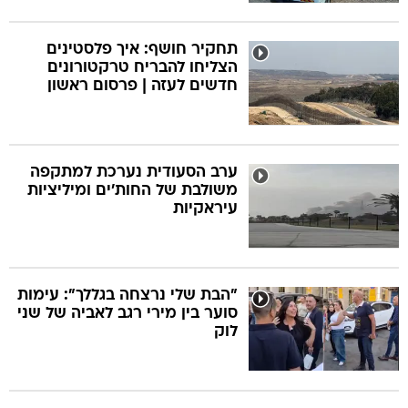
תחקיר חושף: איך פלסטינים
הצליחו להבריח טרקטורונים
חדשים לעזה | פרסום ראשון
ערב הסעודית נערכת למתקפה
משולבת של החות'ים ומיליציות
עיראקיות
"הבת שלי נרצחה בגללך": עימות
סוער בין מירי רגב לאביה של שני
לוק