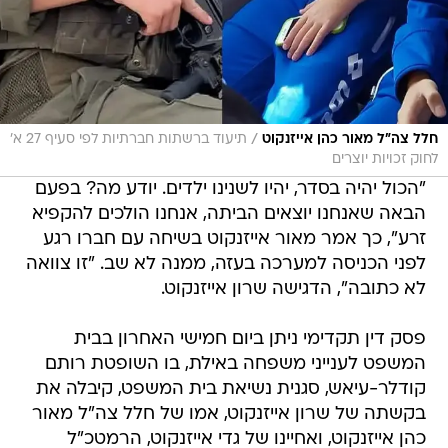
/
חלל צה"ל מאור כהן אייזנקוט
תיעוד ברשתות חברתיות לפי סעיף 27 א'
לחוק זכויות יוצרים
"הכול יהיה בסדר, יהיו לשנינו ילדים. יודע מה? בפעם
הבאה שאנחנו יוצאים הביתה, אנחנו הולכים להקפיא
זרע", כך אמר מאור אייזנקוט בשיחה עם חברו רגע
לפני הכניסה למערכה בעזה, ממנה לא שב. "זו צוואה
לא כתובה", הדגישה שרון אייזנקוט.
פסק דין תקדימי ניתן ביום חמישי האחרון בבית
המשפט לענייני משפחה באילת, בו השופטת רותם
קודלר-עיאש, סגנית נשיאת בית המשפט, קיבלה את
בקשתה של שרון אייזנקוט, אמו של חלל צה"ל מאור
כהן אייזנקוט, ואחיינו של גדי אייזנקוט, הרמטכ"ל