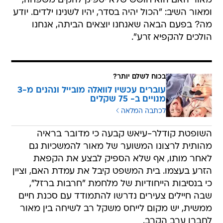
מאור האם הוא חושש שלא יספיק להקים משפחה,
ומאור השיב: "הכול יהיה בסדר, יהיו לשנינו ילדים. יודע
מה? בפעם הבאה שאנחנו יוצאים הביתה, אנחנו
הולכים להקפיא זרע".
בכוח לשלם יותר?
עוברים עכשיו לוואלה מובייל ונהנים מ-3
מנויים ב- 75 שקלים
לכתבה המלאה
השופטת קודלר-עיאש קבעה כי מדובר בראיה
מהותית לרצונו המשוער של מאור להמשכיות גם
לאחר מותו, אף שלא הספיק לבצע את הקפאת
הזרע בעצמו. בית המשפט קיבל את עמדת האם, וציין
כי בנסיבות הייחודיות של מלחמת "חרבות ברזל",
שבה חיילים צעירים נדרשו להתמודד עם סכנת חיים
ממשית, יש מקום לייחס משקל רב לשיחה בין מאור
לחברו ערב הקרב.