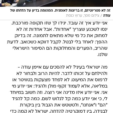
זה לא פטריוטיזם, זו בריונות לאומנית. המהומה בדיון על הדחתו של
/
עודה
צילום מסך, ערוץ כנסת
אני יודע איך זה עובד. יגידו לך שזו תקופה מורכבת.
ינסו לשכנע שצריך "אחדות". אבל אחדות זה לא
למחוק את כל מי שלא מתאים לתמונה. זה בדיוק
ההפך: לאחד בלי לבטל. לקבל דווקא כשכואב. לדעת
שהריב, הפערים והמחלוקות הם הסיפור הישראלי
שלנו.
מה ישראלי בעיני? לא להסכים עם איימן עודה -
ולהילחם על זכותו לדבר. להיות הרוב ולבחור לא
לרמוס את המיעוט. לא לפחד מצעקות בטוויטר או
במליאה, אלא לעמוד זקוף מולן ולהגיד: אני יודע מי
אני. אני יודע איזו מדינה אני רוצה. וזה חשוב במיוחד
לי, כי אני יודע כמה קל לגלוש לשם. כמה קל להגיד
"הם" ו"אנחנו", ולטשטש את הגבול בין ביקורת
לבגידה, בין דמוקרטיה להדחה. ישראל לא קמה כדי