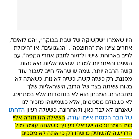
היו שאמרו "שקשוקה של שבת בבוקר", "המילואים",
אחרים ציינו את "החוצפה", "הגעגועים", או "היכולת
לריב בארוחת שישי ולחזור לחבק אחרי הקפה". עם
השנים והאחריות למדתי שהישראליות היא זהות
קשה הרבה יותר. שמה שישראלי חייב לעבור עוד
מסננת. רק כשזה קשה. כשזה לא נוח, כשאתה לא
בטוח שאתה בצד של הרוב, הישראליות שלך
מתבהרת. המבחן הוא לא בנחמדות אלא במתחים.
לא כשכולם מסכימים, אלא כשמישהו מזכיר לנו
שאנחנו לא לבד כאן. ולאחרונה, כשעלה רעיון
הדחתו
של חבר הכנסת איימן עודה
,
השאלה הזו חזרה אליי
כמו בומרנג: מה ישראלי בעיניך כשאתה עומד מול
הדרישה להשתיק מישהו רק כי אתה לא מסכים