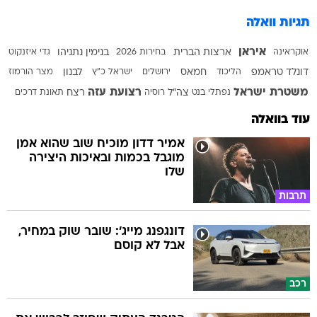
תגיות וואלה
איראן
אוקראינה
ארצות הברית
בחירות 2026
בנימין נתניהו
גדי איזנקוט
דונלד טראמפ
הליכוד
חמאס
ירושלים
ישראל כ"ץ
לבנון
מצר הורמוז
משטרת ישראל
רצועת עזה
נפתלי בנט
צה"ל
רוסיה
רצח
תאונת דרכים
עוד בוואלה
אמיר דדון מוכיח שוב שהוא אמן
מוגבל בכמות ובאיכות היצירה
שלו
תרבות
דונגפנג מייג': שובר שוק במחיר,
אבל לא קוסם
רכב