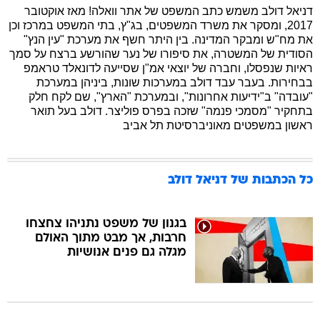
דניאל דולב משמש כתב המשפט של אתר וואלה! מאז אוקטובר
2017, ומסקר את משרד המשפטים, בג"ץ, בתי המשפט במרכז וכן
את מח"ש ומבקר המדינה. בין היתר חשף את מערכת "עין הנץ"
בה
הסודית של המשטרה, את סיפורו של נער שהורשע ברצח על סמך
ראיות שנפסלו, וחברה של יוצאי אמ"ן שסייעה לדונאלד טראמפ
בבחירות. בעבר עבד דולב במערכות שונות, ביניהן במערכת
"עובדה" ב"ידיעות אחרונות", ובמערכת "הארץ", שם לקח חלק
קה
הגטאות
בתחקיר "מסמכי פנמה" שזכה בפרס פוליצר. דולב בעל תואר
ראשון במשפטים מאוניברסיטת תל אביב
קראינה
כל הכתבות של
דניאל דולב
בגנון של משפט נתניהו צחצחו
חרבות, אך מבט מתוך האולם
מגלה גם פנים אנושיות