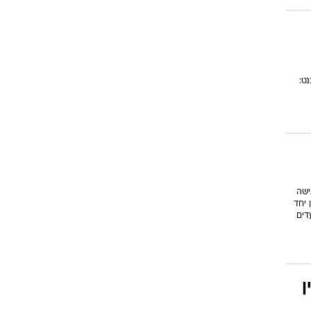
ט:
ישה
 יחד
דים
ן