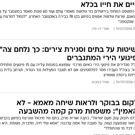
יים את חייו בכלא
בית המשפט המחוזי בירושלים גזר שלושה מאסרי עולם ועוד 60 שנות מאסר במצ
אבו גאנם, שרצח שלושה אנשים בפיגוע בקו 78 בבירה באוקטובר האחרון. "לגמול למר
 שנקטפה"
09:3
אמרי לוי סדן
יטות על בתים וסגירת צירים: כך נלחם צה"
יגועי הירי המתגברים
בצה"ל מגדירים את פיגועי הירי כאיום מרכזי  שנמצא במגמת עלייה עם 15 פ
ר. בצה"ל העבירו מסר לפלסטינים: אם לא תוגבר הפעילות נגד הטרור, תורחב בלית בר
לות ביהודה ושומרון
08
אמיר בוחבוט
קום בבוקר ולראות שיחה מאמא - לא
אמין": משפחת מרק קמה מהשבעה
חווה שנפצעה קשה. על מצבה של אמה עדכנה: "אמא שלי חיה, מדברת, נושמת. היא 
 לכל מי שהתפלל"