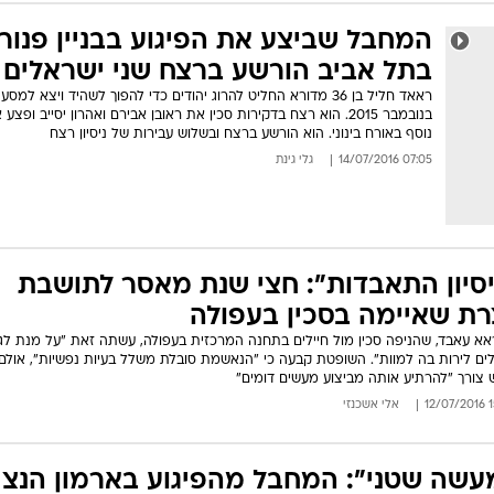
המייל האדום
המחבל שביצע את הפיגוע בבניין פנור
בתל אביב הורשע ברצח שני ישראלים
ראאד חליל בן 36 מדורא החליט להרוג יהודים כדי להפוך לשהיד ויצא למס
בנובמבר 2015. הוא רצח בדקירות סכין את ראובן אבירם ואהרון יסייב ופצע
נוסף באורח בינוני. הוא הורשע ברצח ובשלוש עבירות של ניסיון רצח
07:05 14/07/2016
גלי גינת
יסיון התאבדות": חצי שנת מאסר לתושבת
רת שאיימה בסכין בעפולה
א עאבד, שהניפה סכין מול חיילים בתחנה המרכזית בעפולה, עשתה זאת "על מנת לג
לים לירות בה למוות". השופטת קבעה כי "הנאשמת סובלת משלל בעיות נפשיות", אולם 
ש צורך "להרתיע אותה מביצוע מעשים דומים"
15:
אלי אשכנזי
עשה שטני": המחבל מהפיגוע בארמון הנצי