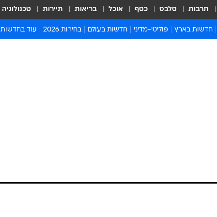
תרבות
סלבס
כסף
אוכל
בריאות
תיירות
טכנולוגיה
חדשות בארץ
פוליטי-מדיני
חדשות בעולם
בחירות 2026
עוד בחדשות
אירועים בארץ
פוליטיקה וממשל
המזרח התיכון
דעות ופרשנויו
חדשות פלילים ומשפט
יחסי חוץ
אירופה
סרי ושלזינגר
חינוך
אמריקה
פרויקטים מיוח
ישראלים בחו"ל
אסיה והפסיפיק
אסור לפספס
בריאות
אפריקה
מדע וסביבה
חברה ורווחה
הנחיות פיקוד 
ארכיון מדורים
זמני כניסת ש
לוח חופשות וח
לוח שנה
חדשות יהדות
חדשות המשפ