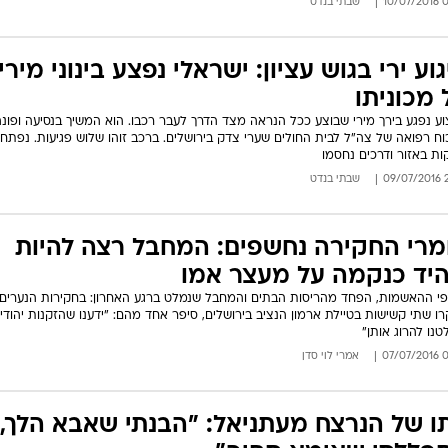
06:
שבתי בנדט
וע ירי בגוש עציון: ישראלי נפצע בינוני מירי
 מכוניתו
ע נפגע בירך מירי שבוצע ככל הנראה מצד הדרך לעבר רכבו. הוא המשיך בנסיעה ופונה
כוח רפואה של צה"ל לבית החולים שערי צדק בירושלים. ברכב זוהו שלוש פגיעות. נפתחו
ות באזור ודרכים נחסמו
21
שבתי בנדט
מרי החקירה נחשפים: המחבל רצה להיות
יד כנקמה על מעצר אמו
פי ההאשמות, הפחד מהריסות הבתים והמחבל שנמלט ברגע האחרון: בחקירות הנערים
ו שתי קשישות בטיילת ארמון הנציב בירושלים, סיפר אחד מהם: "ידענו שהזקנות יהודיו
טנו להרוג אותן"
04:
אמרי לוי סדן
ו של הנרצח מעתניאל: "הבנתי שאבא הלך,