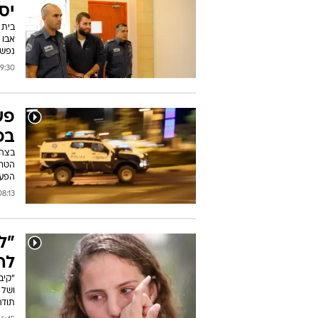
יס
נפש
0 11/07/2016
פש
בפ
הטרו
הפעי
:13 10/07/2016
"ל
לה
ושל 
תודה