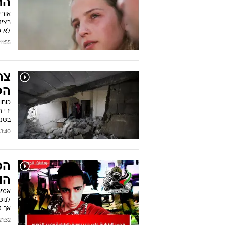
הת
אורי
רצינ
לא כ
11:55 04/07/2016
צה
הפ
כוחו
ידי 
בשנה
0 04/07/2016
המ
הו
אמיר
אך ג
:32 03/07/2016