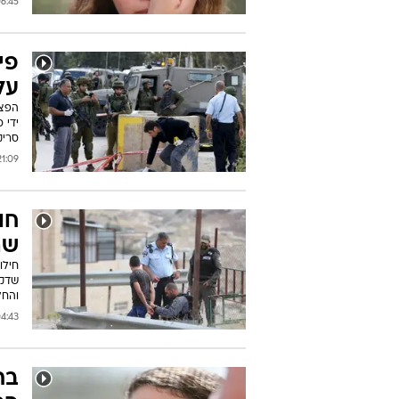
45 10/07/2016
פיג
על
הפצו
ידי 
סריק
:09 09/07/2016
חו
שה
חילו
שדקר
והחל
43 07/07/2016
בת