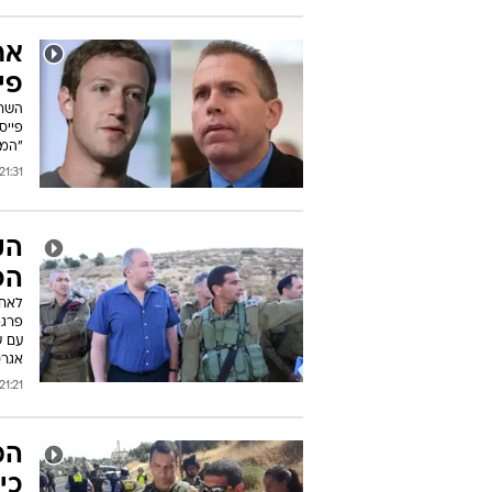
אר
פי
פייס
"המש
21:31 02/07/2016
הק
הכ
לאחר
פרגמ
עם ש
אגרס
21:21 02/07/2016
המ
כי