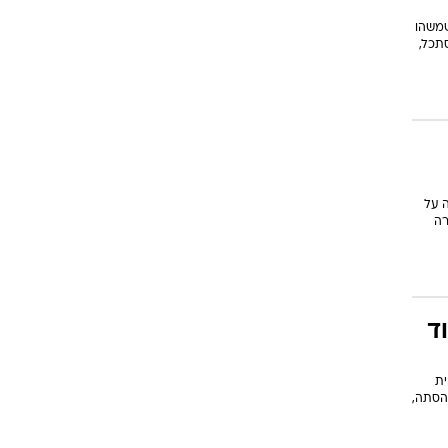
שמשהו
סתכל,
 על
רה
ד
ית
קף ההסתה,