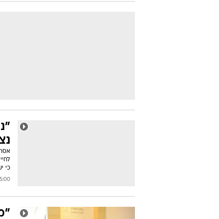
"נ
נצ
אסרא
לחיי
כי י
00 12/07/2016
"מ