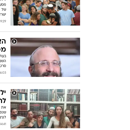
מסע 
של ת
ישרא
29 03/07/2016
הא
מפ
בעתנ
השם 
סרטו
3 03/07/2016
יל
לה
שנפצ
לציב
:41 03/07/2016