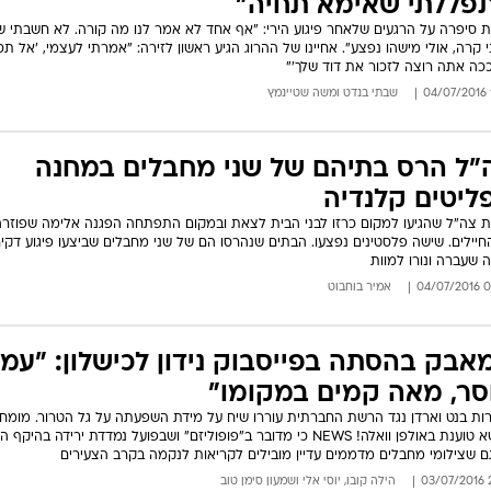
פללתי שאימא תחיה"
ת סיפרה על הרגעים שלאחר פיגוע הירי: "אף אחד לא אמר לנו מה קורה. לא חשבתי 
י קרה, אולי מישהו נפצע". אחיינו של ההרוג הגיע ראשון לזירה: "אמרתי לעצמי, 'אל ת
כה אתה רוצה לזכור את דוד שלך'"
שבתי בנדט
ו
משה שטיינמץ
"ל הרס בתיהם של שני מחבלים במחנה
ליטים קלנדיה
ת צה"ל שהגיעו למקום כרזו לבני הבית לצאת ובמקום התפתחה הפגנה אלימה שפוזרה
החיילים. שישה פלסטינים נפצעו. הבתים שנהרסו הם של שני מחבלים שביצעו פיגוע דקי
 שעברה ונורו למוות
03:4
אמיר בוחבוט
אבק בהסתה בפייסבוק נידון לכישלון: "עמו
סר, מאה קמים במקומו"
ות בנט וארדן נגד הרשת החברתית עוררו שיח על מידת השפעתה על גל הטרור. מומח
לנושא טוענת באולפן וואלה! NEWS כי מדובר ב"פופוליזם" ושבפועל נמדדת ירידה בהי
ם שצילומי מחבלים מדממים עדיין מובילים לקריאות לנקמה בקרב הצעירים
21
הילה קובו, יוסי אלי ושמעון סימן טוב