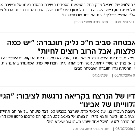
ההלוויה של מיכאל מרק החל בהשמעת הספדים בישיבת ההסדר בעתניאל ובשירה מ
למידיו. גיסו, ראש הישיבה הרב קלמנזון ספד: "חבר שלי, הפכת להיות הבונה הגדול ש
ל". הנשיא ריבלין: "היית המובחר שבמובחרים"
09:
שבתי בנדט
ו
אמרי לוי סדן
בטחה סביב ח"כ גליק תוגברה: "יש כמה
לצות, אבל הרוב רוצים לחיות"
יאל מבכים את הירצחו של מיכאל מרק, אבל לא מאבדים את התקווה. "להישבר זה חי
 אז צריך להמשיך לחיות", אמר ח"כ יהודה גליק, חברו של מרק המתגורר בהתנחלות. 
ן ההסתה נגדו תוגברה האבטחה סביבו
06:0
שבתי בנדט
דיו של הנרצח בקריאה נרגשת לציבור: "הגיע
לווייתו של אבינו"
את השבת העבירו בניו של מיכאל מרק, שנרצח בכביש 60, לצד מיטתה של אחותם תהילה
עה בינוני-קשה ותצא להלווייה בעתניאל באמבולנס. הבוקר הם פרסמו סרטון שבו קראו
ור הרחב להגיע: "שכל אחד ישמע משהו טוב שאבא היה"
04
שבתי בנדט
ו
משה שטיינמץ