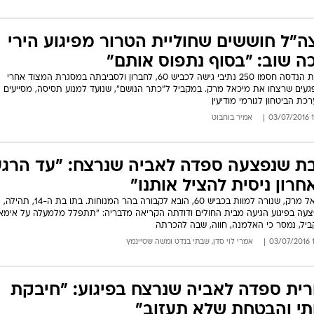
ה"ל חוששים שחוליית הטרור מפיגוע הירי
ה שוב: "בסוף נתפוס אותם"
כוחות הנדסה חסמו 250 נתיבי גישה לכביש 60, לחברון ולסביבתה במסגרת המצוד אחרי
עים שרצחו את מיכאל מרק. במקביל ל"כתר הנושם", שנועד למנוע תסיסה, מסייעים
כת הביטחון לגורמי מודיעין
15
אמיר בוחבוט
ת שנפצעה ספדה לאביה שנרצח: "עד הרגע
חרון ניסית להציל אותנו"
מיכאל מרק, שנורה למוות בכביש 60, הובא לקבורה בהר המנוחות. בתו בת ה-14, תהילה,
עה בפיגוע הגיעה מבית החולים ודודתה הקריאה מדבריה: "תתפלל מלמעלה על אימא"
יל, נמסר כי האלמנה, חווה, שבה להכרתה
13
אמרי לוי סדן
,
שבתי בנדט
ו
משה שטיינמץ
רית ספדה לאביה שנרצח בפיגוע: "חיבקת
תי והבטחת שלא תעזוב"