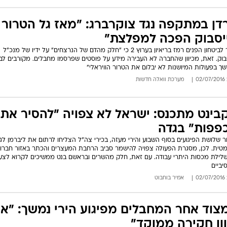
דן במתקפה נגד צוקרברג: "מאז גל הטרור
יסבוק הפכה למפלצת"
השר לביטחון הפנים רמז בריאיון בערוץ 2 כי "חלק מהדם של הנרצחים" על ידיו של מנכ"ל
בוק. זאת, מכיוון שהחברה לא העבירה מידע על פוסטים שפרסמו מחבלים. מקורבים לבנ
ך בפעולות המיושנות לא יבלום את הטרור הוויראלי"
מערכת וואלה חדשות
בינט מתכנס: ישראל לא צפויה "להסיר את
פפות" בגדה
 שלושת הפיגועים בסוף השבוע והירי מעזה, בכירי צה"ל הצליחו לרתום את ליברמן לג
טית. לכן, מסגרת הפעולה צפויה להישמר סביב הרחבת המעצרים והכתר באזור חברון
לילת מכסות היתרי עבודה. עם זאת, חלק מהשרים ובראשם בנט ממשיכים לקרוא לצע
יביים
אמיר בוחבוט
צוד אחר המחבלים מפיגוע הירי נמשך: "אי
וון חקירה ממוקד"