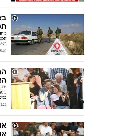
בצ
תכ
המפג
במער
:40 03/07/2016
הב
הא
שנפצ
במקב
:25 03/07/2016
או
או