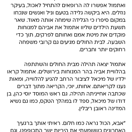
ואתמול אפשרו לה הרופאים להתחיל לאכול, בעיקר
נוזלים. היא ביקשה גלידה בטעם וניל ואנשים שנכחו
במקום סיפרו כי הגלידה שימחה אותה מאוד. שאר
תשעת הילדים שליוו אתמול את אביהם למנוחות
פוקדים את מיטת אמם ואחותם לפרקים, תוך כדי
השבעה. לבית החולים מגיעים גם קרובי משפחה
רחוקים יותר וחברים.
אתמול יצאה תהילה מבית החולים והשתתפה
בהלוויית אביה בהר המנוחות בירושלים. אתמול קראו
ילדיו של מיכאל לציבור הרחב להגיע להלווייה, ומאות
נענו לקריאתם. אחותו, יוכי, הקריאה מתוך דברים
שכתבה אחייניתה תהילה. גם ראש המוסד יוסי כהן, בן
דודו של מיכאל, ספד לו במהלך הטקס, כמו גם נשיא
המדינה ראובן ריבלין.
"אבא, הכול נראה כמו חלום. ראיתי אותך ברגעיך
האחרונים כששמעתי את היריות ישר התכופפנו, וגם