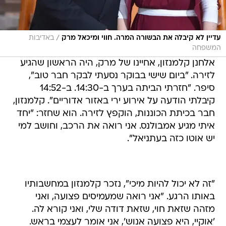
/
עדיין לא קיבלה את הבשורה המרה. חווי ומיכאל מרק
באדיבות
המשפחה
אלחנן קלמנזון, אחיינו של מרק, היה הראשון שהגיע
לזירה. "ביום שישי בבוקר נסעתי לבקר חבר טוב",
סיפר. "חזרתי הביתה בערך ב-14:30. ב-14:52
קיבלתי הודעה על אירוע ירי באזור אדוריים". קלמנזון,
חבר בכיתת הכוננות, הוקפץ לזירה. הוא שחזר: "יחד
איתי מגיע אמבולנס. אני רואה את הרכב, וחושב למי
יש אוטו כזה בעתניאל".
"זה לא יכול להיות מיכי", נזכר קלמנזון במחשבותיו
באותו הרגע. "אני רואה שמעמיסים פצועה, ואני
מזהה שזאת חוי, שזאת דודה שלי, ואני קורא לה.
'אוקיי, היא פצועה אנוש', אני אומר לעצמי בראש.