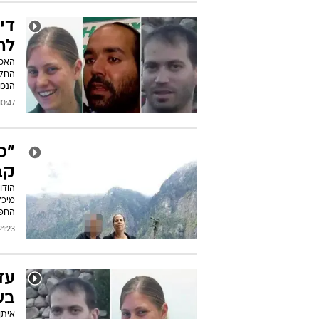
די
לה
האסו
החלי
הנכו
:47 21/10/2014
"ס
קב
הודו
מיכל
החפצ
:23 20/10/2014
עד
בש
איתן