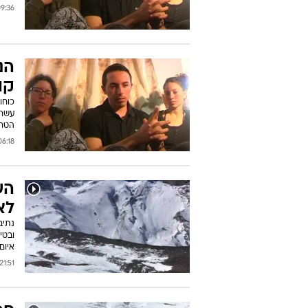
36 17/10/2014
הנ
קו
כוחו
עשרו
הטר
:18 17/10/2014
הש
לא
נתיב
ובטי
איום
21:51 16/10/2014