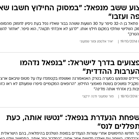
וע ששב מנפאל: "במסוק החילוץ חשבו שאנ
פה ועזבו"
רועי פתאל בן ה-32 סיפר על 30 השעות ששהה בבור שאליו נפל בעת ניסיון לחמוק מהס
ק השלישי שחלף במקום חילץ אותו. "לרגע לא איבדתי תקווה", הוא סיפר. "אחזור להש
הטרק"
07
יאיר אלטמן
ו
מור שמעוני
צועים בדרך לישראל: "בנפאל נדהמו
ערבות ההדדית"
טייילים שנפצעו בסערה בטרק האנאפורנה ואושפזו בקטמנדו עלו על מטוס שיבאם ארצה
קביל נמשכים בשטח מאמצי החילוץ. "הרופאים המקומיים סיפרו שמעולם לא ראו כזו
בות בין אזרחי אותה מדינה"
1
מור שמעוני
ו
דנה ירקצי
פחת הנעדרת בנפאל: "נטשו אותה, כעת
פללים לנס"
ר חודשו החיפושים אחרי עשרות הנעדרים בסופת השלגים בהימלאיה, בהם הישראלית 