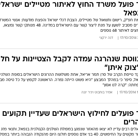
 פועל משרד החוץ לאיתור מטיילים ישראלי
פאל
 חפ"ק, רישום ותשאול של מטיילים, הצבת דגלי ישראל והפצת מודעות: אנשי המשרד
עובדים מסביב לשעון על מנת ליצור קשר עם הישראלים במדינה. 48 מנותקי קשר נמצאו,
 לאיתור 68 נוספים
2
דנה ירקצי
ווטת שנהרגה עמדה לקבל הצטיינות על חל
צוק איתן"
 טייסת הקרב של סרן תמר אריאל, אחת משלושת ההרוגים הישראלים בסופת השלגי
ל, סיפר כי במהלך המבצע "היא פשוט הייתה נמרה. הראשונה לקפוץ על כל טיסה מבצ
תה: "קרה לנו אסון"
13
אמיר בוחבוט
ו
יניר יגנה
 פועלים לחילוץ הישראלים שעדיין תקועים
רים
לים רבים עדיין לא יצאו מהאזור שנפגע במפולת השלגים הקטלנית בנפאל, ותנאי מזג ה
על החיפושים. 40 בני אדם נוספים חולצו היום מהנקודה הגבוהה ביותר במסלול