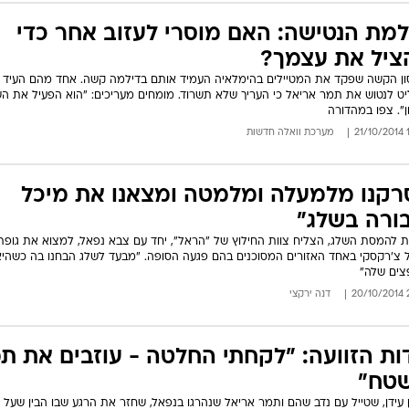
למת הנטישה: האם מוסרי לעזוב אחר כדי
ציל את עצמך?
ן הקשה שפקד את המטיילים בהימלאיה העמיד אותם בדילמה קשה. אחד מהם העיד כ
ט לנטוש את תמר אריאל כי העריך שלא תשרוד. מומחים מעריכים: "הוא הפעיל את הש
ן". צפו במהדורה
10
מערכת וואלה חדשות
רקנו מלמעלה ומלמטה ומצאנו את מיכל
ורה בשלג"
ת להמסת השלג, הצליח צוות החילוץ של "הראל", יחד עם צבא נפאל, למצוא את גופ
 צ'רקסקי באחד האזורים המסוכנים בהם פגעה הסופה. "מבעד לשלג הבחנו בה כשהיא
ים שלה"
21
דנה ירקצי
ות הזוועה: "לקחתי החלטה - עוזבים את ת
טח"
 עידן, שטייל עם נדב שהם ותמר אריאל שנהרגו בנפאל, שחזר את הרגע שבו הבין שעל 