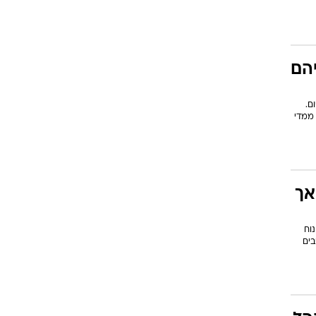
הם
ם.
 ממדי
אך
וח
בים