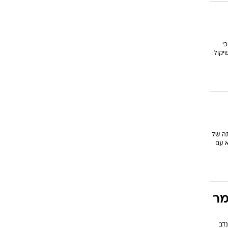
י
יקול
תה של
 עם
מר
נדב