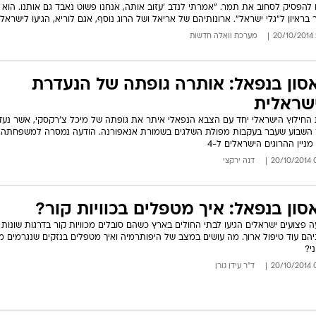
ו להפסיק לסחוב את תמר. "אמרתי לנדב 'עזוב אותה, אנחנו פשוט נאבד גם אותנו. הוא 
 בראיון ל"גלי ישראל". ארונותיהם של אריאל ושל הרוג נוסף, אגם לוריא, הגיעו לישראל
מערכת וואלה חדשות
סון בנפאל: אותרה גופתה של הנעדרת
שראלית
 החילוץ הישראלי יחד עם הצבא הנפאלי איתר את גופתה של מיכל צ'רקסקי, אשר נעד
השבוע שעבר בעקבות מפולת השלגים בשמורת אנאפורנה. הודעה נמסרה למשפחתה. 
מניין ההרוגים הישראלים ל-4
07
דנה ירקצי
סון בנפאל: איך מטפלים בכוויות קור?
 פצועים ישראלים הגיעו לבתי החולים בארץ כשהם סובלים מכוויות קור בדרגות שונות
יהם עוד טיפול ארוך. מה עושים במצב של היפותרמיה ואיך מטפלים בנזקים שנגרמים מ
ני?
06
ד"ר עידן גורן