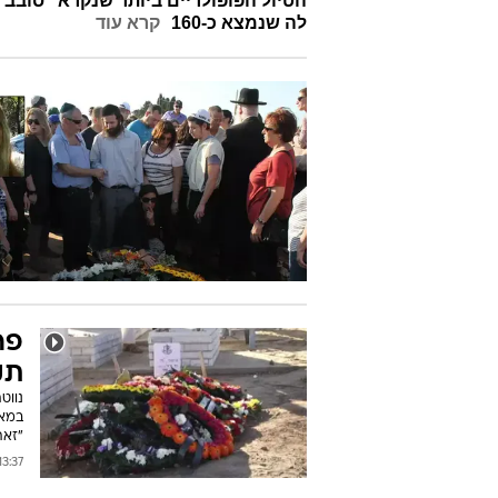
הטיול הפופולריים ביותר שנקרא "סובב 
לה שנמצא כ-160
קרא עוד
פר
תק
נווט
במאו
"זאת
3:37 21/10/2014