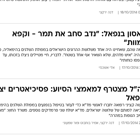
 צ'רקסקי. בשיחה עם וואלה! חדשות אמר אחיה: "המדריך עזב אותה, התחושה שלנו היא
"
06:
דנה ירקצי
סון בנפאל: "נדב סחב את תמר - וקפא
וות"
 שהם, שאחיינו היה אחד משלושת ההרוגים הישראלים במפולת השלגים בהימאליה, סי
היה "איש מדהים, שלא השאיר אף אחד בשטח". לדבריו, חיי מטיילים ניצלו בזכותו, עד
סו כוחותיו"
2
אלי אשכנזי
"ל מצטרף למאמצי הסיוע: פסיכיאטרים יצ
פאל
ה קציני רפואה יחברו לאנשי מד"א כדי לעזור בטיפול בנפגעים במפולת השלגים בהימל
אה למותם של שלושה ישראלים. מד"א ישלח שני פרמדיקים נוספים. משרד החוץ: "מ
ב הגופות במהרה"
21
דנה ירקצי
,
אמיר בוחבוט
ו
מור שמעוני