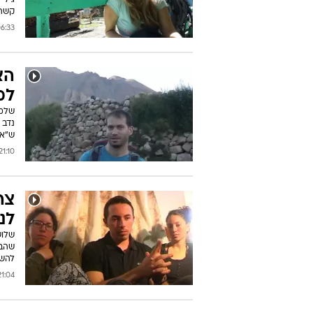
גילי
קשה
33 18/10/2014
הא
למ
שלמה
נדב 
ש"אפ
1:10 17/10/2014
צה
לנ
שלוש
שהבי
להשי
:04 17/10/2014