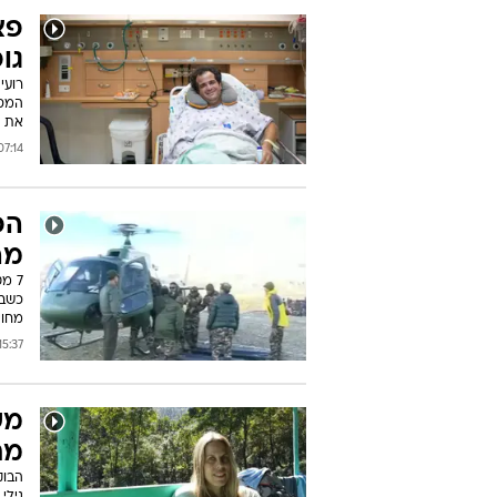
פצ
גו
המסו
את 
:14 19/10/2014
הפ
מה
7 מ
כשבמ
מחוי
5:37 18/10/2014
מש
מת
הבוק