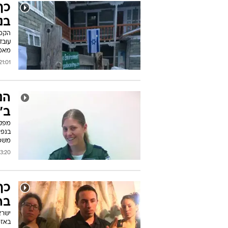
כך
בנ
הקמת
מאמצים
1:01 17/10/2014
הנ
ב"
מפקד
בנפא
משפח
:20 17/10/2014
כך
בה
ישרא
באזור מקשים 