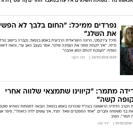
אנאפורנה". מפולת השלגים אירעה במעבר ההרים (ה"פס") ת'ורו
המייל האדום
נפרדים ממיכל: "החום בלבך לא הפשי
את השלג"
מיכל צ'רקסקי, הרוגה הישראלית הרביעית באסון בנפאל, נקברה ביישוב נורדי
גדלה. "איך לקחת ממני את הנסיכה שלנו", אמר בעצב האב עדי, והאח ליאור
הוסיף: "הענקת לכולם המון אהבה"
13:59 23/10/2014
דנה ירקצי
ידה מתמר: "קיווינו שתמצאי שלווה אחרי
ופה קשה"
ת הקרב הדתייה הראשונה בצה"ל שנהרגה באסון בנפאל, הובאה למנוחות כשהיא מוקפ
ת בני משפחה וחברים. "אחד המפקדים שאל  תגיד, איך עושים ילדה כזאת?", סיפר אב
 תמר", השיב
1
יניר יגנה