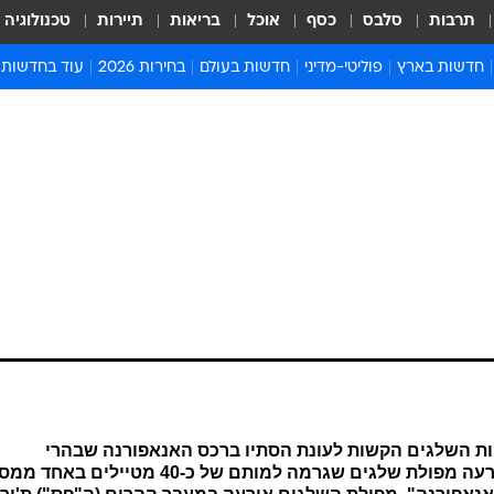
תרבות
סלבס
כסף
אוכל
בריאות
תיירות
טכנולוגיה
חדשות בארץ
פוליטי-מדיני
חדשות בעולם
בחירות 2026
עוד בחדשות
אירועים בארץ
פוליטיקה וממשל
המזרח התיכון
דעות ופרשנויו
חדשות פלילים ומשפט
יחסי חוץ
אירופה
סרי ושלזינגר
חינוך
אמריקה
פרויקטים מיוח
ישראלים בחו"ל
אסיה והפסיפיק
אסור לפספס
בריאות
אפריקה
מדע וסביבה
חברה ורווחה
הנחיות פיקוד 
ארכיון מדורים
זמני כניסת ש
לוח חופשות וח
לוח שנה
חדשות יהדות
ירעה אחת מסופות השלגים הקשות לעונת הסתיו ברכס האנאפורנה שבהרי
חדשות המשפ
ההימלאיה בנפאל. כתוצאה מהסופה אירעה מפולת שלגים שגרמה למותם של כ-40 מטייל