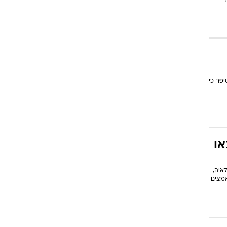
פר כי
או
איה,
אמצים