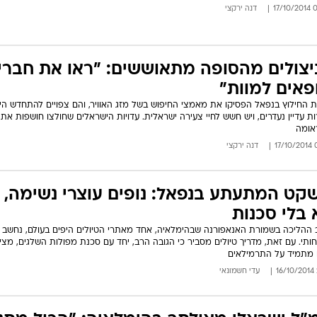
09:
דנה ירקצי
יצולים מהסופה מתאוששים: "ראו את חברי
פאים למוות"
ת החילוץ בנפאל הפסיקו את מאמצי החיפוש בשל מזג האוויר, והם צפויים להתחדש היו
ת עדיין נעדרים, ויש חשש לחיי צעירה ישראלית. עדויות הישראלים שחולצו חושפות את
אומה
06
דנה ירקצי
קט המתעתע בנפאל: נופים עוצרי נשימה, 
 בלי סכנות
 ההליכה בשמורת האנאפורנה שבהימלאיה, אחד מאתרי הטיולים היפים בעולם, נחשב נ
חותי. עם זאת, מדריך טיולים מסביר כי הגובה הרב, יחד עם סכנת מפולות השלגים, מצי
 מתמיד על התרמילאים
עדי חשמונאי