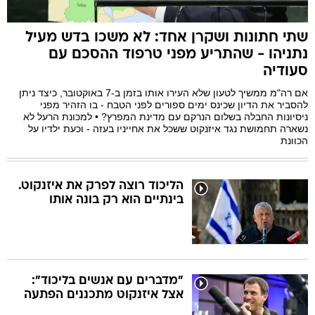
שתי חתונות ושקרן אחד: לא משכו בדש מעיל
בה
נתניהו - שהתריע מפני טרפוד ההסכם עם
סעודיה
אם רה"מ ממשיך לטעון שלא העירו אותו בזמן ב-7 באוקטובר, כיצד ניתן
להסביר את הדיון שכינס ימים ספורים לפני הטבח - בו הזהיר מפני
קה
הגטאות
ניסיונות החבלה בשלום הנרקם עם מדינת המפרץ? • למכונת הרעל לא
נשארה תחמושת נגד איזנקוט ששכל את אחייניו בעזה - וכעת ילדיו על
הכוונת
קראינה
הליכוד רוצה לפרק את איזנקוט.
בינתיים הוא רק בונה אותו
"מדברים עם אנשים בליכוד":
אצל איזנקוט מתכננים הפתעה