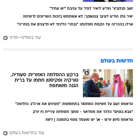
יואב סגלוביץ' הודיע ליאיר לפיד על עזיבת "יש עתיד"
יאיר גולן הודיע לעינב צנגאוקר: לא אשתמש בזכות השריונים לרשימה
ארדן בהכרזה על הקמת מפלגתו: "נבחרי הליכוד לא מייצגים את בוחריה"
עוד בפוליטי-מדיני
חדשות בעולם
ברקע ההסלמה האזורית: סעודיה,
טורקיה ופקיסטן חתמו על ברית
הגנה משותפת
טראמפ זעם על חשיפת המחסור בתחמושת: "מציגים את ארה"ב כחלשה"
"צבא בוטים" הדהד את ממדאני - מתוך תשתיות עיריית ניו יורק
טראמפ סימן יורש - אך יש מועמד נוסף בתמונה | דיווח
עוד בחדשות בעולם