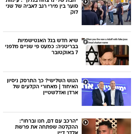
"הבת שלי נרצחה בגללך": עימות
סוער בין מירי רגב לאביה של שני
לוק
שיא חדש בגל האנטישמיות
בבריטניה: כמעט פי שניים מלפני
7 באוקטובר
הגוש השלישי? כך התרסק ניסיון
האיחוד | מאחורי הקלעים של
ארדן ואדלשטיין
"הרכב עם דם, חנו וברחו":
ההקלטה שפתחה את פרשת
אלדר דיין