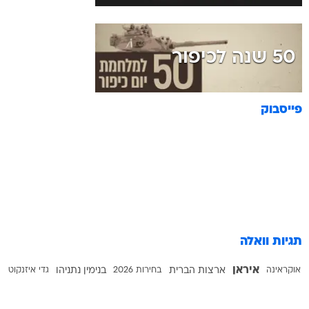
50 שנה לכיפור
פייסבוק
תגיות וואלה
איראן
אוקראינה
ארצות הברית
בחירות 2026
בנימין נתניהו
גדי איזנקוט
גלעד ארדן
דונלד טראמפ
הליכוד
חמאס
ירושלים
ישראל כ"ץ
לבנון
מצר הורמוז