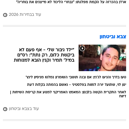
ארדן בהכרזה על הקמת מפלגתו: "נבחרי הליכוד לא מייצגים את בוחריה"
עוד בבחירות 2026
צבא וביטחון
"ילד גיבור שלי - אף פעם לא
ביקשת כלום, רק נתת": רס"ם
במיל' תמיר וקנין הובא למנוחות
טעו בדרך והגיעו לג'נין: אם ובנה תושבי השומרון נמלטו מניסיון לינץ'
ינון לוי, שתועד יורה למוות בפלסטיני - נאשם בהמתה בקלות דעת
לאחר התקרית הקשה בלבנון: המאמץ האמריקני למנוע את קריסת השיחות |
דיווח
עוד בצבא וביטחון