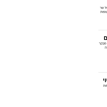
 של שר
ופות
ם
 מבקר
ה
י
ות