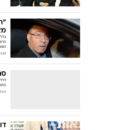
"ר
מצ
בדו"
הרשו
השכ
:49 17/05/2011
סח
דו"ח
החכמ
13:12 17/05/2011
דו