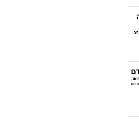
ים
דם
ור,
חסור