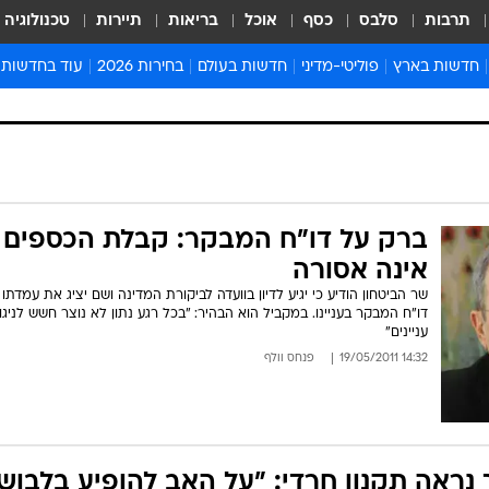
תרבות
סלבס
כסף
אוכל
בריאות
תיירות
טכנולוגיה
חדשות בארץ
פוליטי-מדיני
חדשות בעולם
בחירות 2026
עוד בחדשות
אירועים בארץ
פוליטיקה וממשל
המזרח התיכון
דעות ופרשנויו
חדשות פלילים ומשפט
יחסי חוץ
אירופה
סרי ושלזינגר
חינוך
אמריקה
פרויקטים מיוח
ישראלים בחו"ל
אסיה והפסיפיק
אסור לפספס
ברק על דו"ח המבקר: קבלת הכספים
בריאות
אפריקה
מדע וסביבה
אינה אסורה
חברה ורווחה
הנחיות פיקוד 
שר הביטחון הודיע כי יגיע לדיון בוועדה לביקורת המדינה ושם יציג את עמדתו 
ארכיון מדורים
דו"ח המבקר בעניינו. במקביל הוא הבהיר: "בכל רגע נתון לא נוצר חשש לניגו
עניינים"
זמני כניסת ש
14:32 19/05/2011
פנחס וולף
לוח חופשות וח
לוח שנה
חדשות יהדות
חדשות המשפ
 נראה תקנון חרדי: "על האב להופיע בלבוש