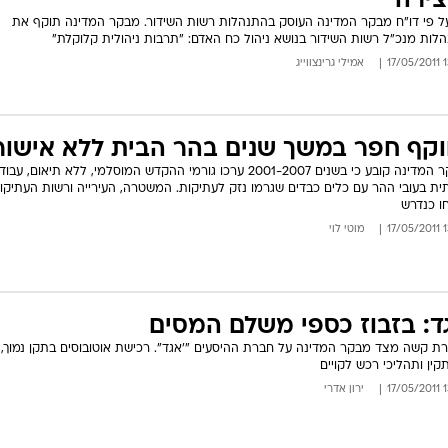
צירה
ל פי דו"ח מבקר המדינה העוסק בהתנהלות רשות השידור. מבקר המדינה תוקף את
לות מנכ"ל רשות השידור בנושא ניהול כח האדם: "תרבות ניהולית קלוקלת"
13:
אמילי גרינצווייג
וקף חפר במשך שנים בהר הבית ללא אישור
מבקר המדינה קובע כי בשנים 2001-2007 ערכו גורמי ההקדש המוסלמי, ללא תיאום, עבו
ת בעובי ההר עם כלים כבדים שגרמו נזק לעתיקות. המשטרה, העירייה ורשות העתיקו
ו כנדרש
13:
מוטי לוי
ד: בזבוז כספי משלם המסים
רת קשה מצד מבקר המדינה על חברת ההיסעים "'אגד". רכישת אוטובוסים בתקן נמוך, נ
קין ותהליכי רכש לקויים
13:
ירון אדרי