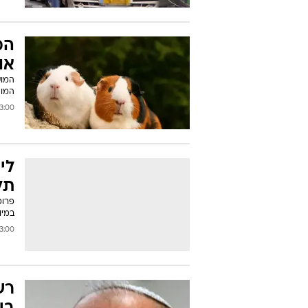
המ
או
המוצ
00 17/05/2011
לי
תל
פרופ
במיו
00 17/05/2011