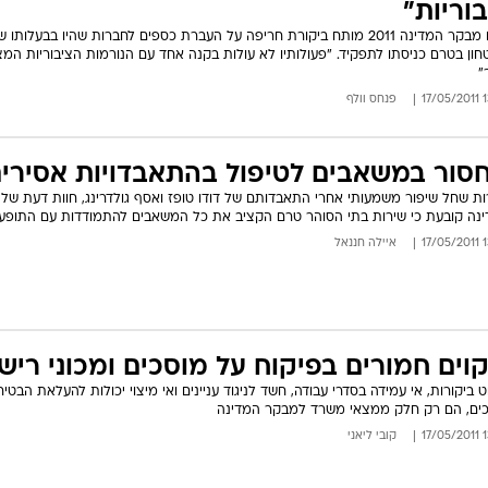
בוריות"
דו"ח מבקר המדינה 2011 מותח ביקורת חריפה על העברת כספים לחברות שהיו בבעלותו
חון בטרם כניסתו לתפקיד. "פעולותיו לא עולות בקנה אחד עם הנורמות הציבוריות המצ
"
13:
פנחס וולף
סור במשאבים לטיפול בהתאבדויות אסירי
ת שחל שיפור משמעותי אחרי התאבדותם של דודו טופז ואסף גולדרינג, חוות דעת של
נה קובעת כי שירות בתי הסוהר טרם הקציב את כל המשאבים להתמודדות עם התופע
13:
איילה חננאל
קוים חמורים בפיקוח על מוסכים ומכוני רישו
ט ביקורות, אי עמידה בסדרי עבודה, חשד לניגוד עניינים ואי מיצוי יכולות להעלאת הבטיח
ים, הם רק חלק ממצאי משרד למבקר המדינה
13:
קובי ליאני