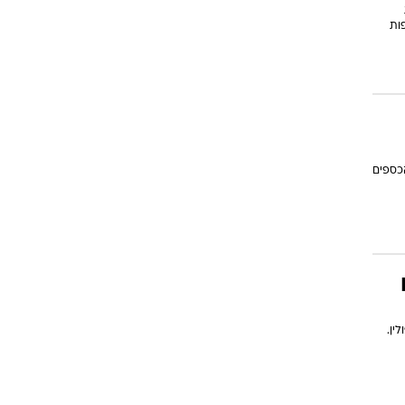
ות
כספים
ין.