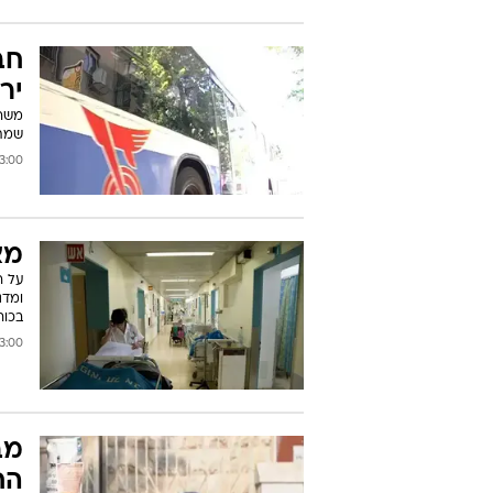
חב
יר
משרד
שמתנ
00 17/05/2011
מצ
על ר
ומדג
בכוח
00 17/05/2011
מב
הח