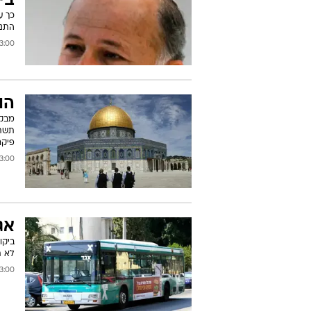
בי
כך ע
התנה
00 17/05/2011
הו
תשתי
פיקח
00 17/05/2011
אג
ביקו
לא ת
00 17/05/2011