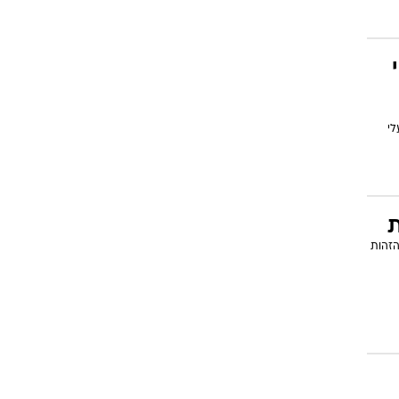
לי
ת
הזהות