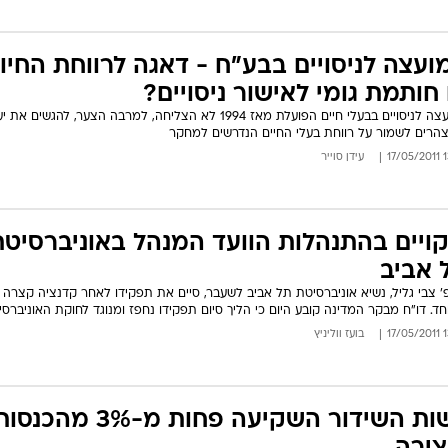
ועצה לניסויים בבע"ח - דאגה לרווחת החיו
 חותמת גומי לאישור ניסויים?
המועצה לניסויים בבעלי חיים הפועלת מאז 1994 לא הצליחה, למרבה הצער, להגשים א
הרים לשמור על רווחת בעלי החיים הנדרשים למחקר
13:
עידן סוייר
קויים בהתנהלות הוועד המנהל באוניברסיטת
 אביב
' צבי גליל, נשיא אוניברסיטת תל אביב לשעבר, סיים את תפקידו לאחר קדנציה קצרה
חד. דו"ח מבקר המדינה קובע היום כי הליך סיום תפקידו נחפז ומנוגד לחוקת האוניברסי
13:
בועז ווליניץ
רשות השידור השקיעה פחות מ-3% מ