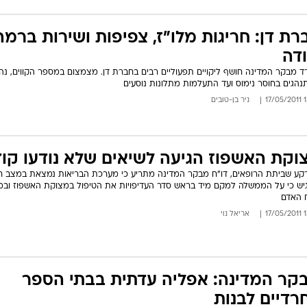
רת דן: חריגות מלו"ז, צפיפות ושירות ברמה
ודה
 מבקר המדינה חושף ליקויים תפעוליים רבים בחברת דן. מצמצום במספר הקווים, נהג
הגים בחוסר נימוס ועד התעלמות מתלונות נוסעים
13:
ניר בן-טובים
וקת האשפוז הגיעה לשיאים שלא נודעו קו
קע שביתת הרופאים, דו"ח מבקר המדינה מתריע כי מערכת הבריאות נמצאת במצב חמ
יש כי על הממשלה למקם מיד בראש סדר העדיפויות את הטיפול במצוקת האשפוז ובמ
 האדם
13:
אריאל נוי
קר המדינה: אפליה עדתית בבתי הספר
רדיים לבנות