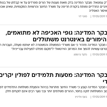
ק עמנואל: מבקר המדינה בדק מאות טענות של הורים ספרדים על אי קבלתן של בנות
נרים החרדיים ומותח ביקורת חריפה על משרד החינוך והרשויות המקומיות, שאינן אוכפ
יסור האפליה
13:
מוטי לוי
קר המדינה: גופי האכיפה לא מתואמים,
הימורים באינטרנט משתוללים
 מבקר המדינה מזהיר כי אם משרדי הממשלה והמשטרה לא ישתפו פעולה, העברות ה
טרנט עשויות להפוך את המרחב הוירטואלי ל"מקום מפלט לפעילות עבריינית"
13:
גלעד גרוסמן
קר המדינה: מסעות תלמידים לפולין יקרים
י
 מבקר המדינה קובע כי משרד החינוך מתרשל בניהול והפעלת משלחות התלמידים לפול
ב המשלחות לוקה בחסר, ההורים משלמים יותר ובני נוער רבים אינם לוקחים חלק
13:
בועז ווליניץ