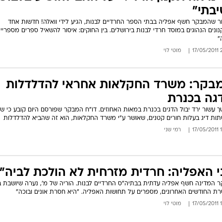
המייל האדום
יבתי"
 שהמבקר חשף אפליה בבתי הספר החרדיים לבנות, הגיע לידי וואלה! חדשות אחד
ונים הנהוגים במוסד חרדי לבנות בירושלים. בין החוקים: איסור להשאיל ספרים מספריי
"
21
מוטי לוי
בקר: משרד החקלאות אחראי להדלדלות
גה בכנרת
 עשור ירד יבול הדגים בכנרת במאות האחוזים. דו"ח המבקר שפורסם היום קובע כי שי
ות דיג בעלות חורים קטנים, שאושר ע"י משרד החקלאות, הוא זה שהביא להדלדלות
15
רמי שני
י האפליה: חרדית מזרחית לא הולכת לביה"
 המדינה חשף אפליה עדתית בבתיה"ס החרדיים לבנות. הוריה של מ', נערה שיושבת ב
ת החודשים האחרונים, מספרים על תחושות האפליה. "היא חסרת אונים ובוכה"
14
מוטי לוי