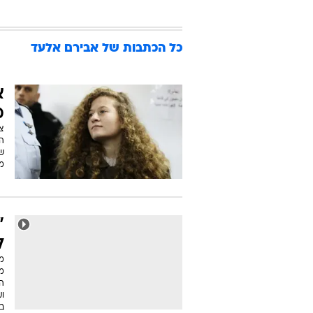
כל הכתבות של
אבירם אלעד
א
מ
ה
של
מו
"
ל
מ
הג
ו
בז