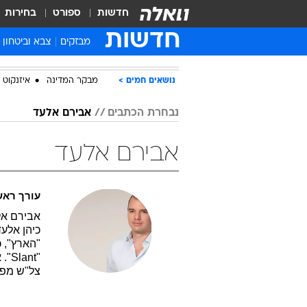
חדשות
ספורט
בחירות
חדשות
מבזקים
צבא וביטחון
נושאים חמים
מבקר המדינה
איזנקוט
נבחרת הכתבים
אבירם אלעד
אבירם אלעד
עורך ראשי, 
"הארץ", 
"nt
צל"ש מפק