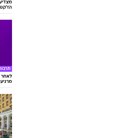
מצדיעו
הז'קט 
תרבות
לאחר ד
מרגיעה