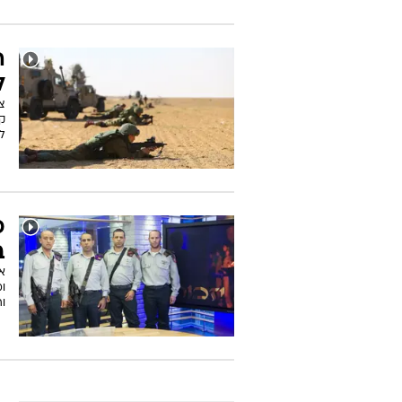
ה
ל
צב
ק
לד
כ
ב
א
ומ
וה