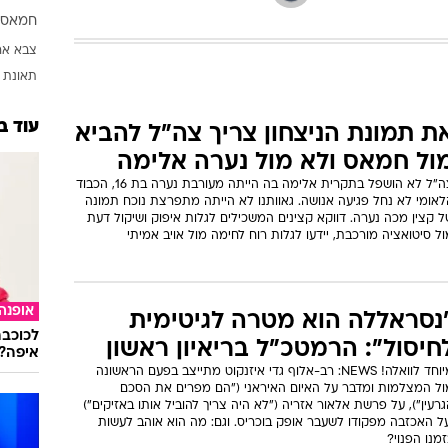
המייל האדום
חמאס
צבא אר
תאונת 
עוד ב
ת תמונת הניצחון צריך צה"ל להביא
ול חמאס ולא מול נערה אלימה
צה"ל לא הושפל בתקרית אלימה בה הייתה מעורבת נערה בת 16, הכבוד
לאומי לא נחל פגיעה אנושה. גאוותנו לא הייתה מתפרצת נוכח תמונה
 קצין מכה נערה. דווקא קצינים המשכילים לגלות איפוק ושיקול דעת
ל סיטואציה מורכבת, יידעו לגלות רוח לחימה מול אויב אמיתי
אופנה
נסראללה הוא מטרה לגיטימית
לכוכבת
חיסול": הרמטכ"ל בריאיון ראשון
איפה?
מיוחד לוואלה! NEWS: רב-אלוף גדי איזנקוט מתייצב בפעם הראשונה
ול המצלמות ומדבר על האיום האיראני ("הם מפרים את הסכם
רעין"), על פרשת אלאור אזריה ("לא היה צריך להוביל אותו באזיקים")
על האכזבה מפקודו לשעבר אופק בוכריס. וגם: מה הוא אוהב לעשות
מנו הפנוי?