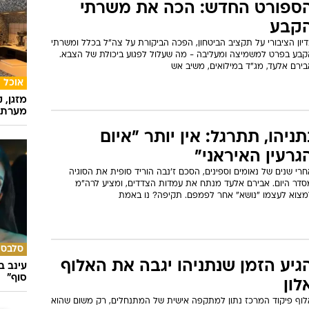
ספורט החדש: הכה את משרתי
קבע
יון הציבורי על תקציב הביטחון, הפכה הביקורת על צה"ל בכלל ומשרתי
קבע בפרט למשמיצה ומעליבה - מה שעלול לפגוע ביכולת של הצבא.
בירם אלעד, מג"ד במילואים, משיב אש
אוכל
מזגן, 
מערת 
תניהו, תתרגל: אין יותר "איום
גרעין האיראני"
רי שנים של נאומים וספינים, הסכם ז'נבה הוריד סופית את הסוגיה
סדר היום. אבירם אלעד מנתח את עמדות הצדדים, ומציע לרה"מ
מצוא לעצמו "נושא" אחר לפמפם. תקיפה? נו באמת
סלבס
גיע הזמן שנתניהו יגבה את האלוף
עינב ב
סוף"
לון
לוף פיקוד המרכז נתון למתקפה אישית של המתנחלים, רק משום שהוא