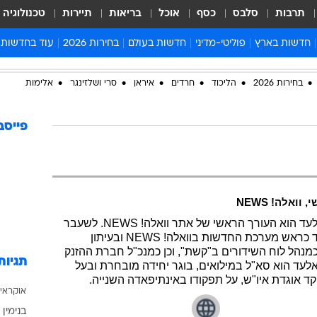
תרבות
סלבס
כסף
אוכל
בריאות
תיירות
טכנולוגיה
חדשות בארץ
פוליטי-מדיני
חדשות בעולם
בחירות 2026
עוד בחדשות
אירועים בארץ
פוליטיקה וממשל
המזרח התיכון
דעות ופרשנויו
בחירות 2026
הליכוד
חרדים
איראן
סרי ושלזינגר
אלימות
חדשות פלילים ומשפט
יחסי חוץ
אירופה
סרי ושלזינגר
חינוך
אמריקה
פרויקטים מיוח
פייסב
ישראלים בחו"ל
אסיה והפסיפיק
אסור לפספס
בריאות
אפריקה
מדע וסביבה
חברה ורווחה
הנחיות פיקוד 
ארכיון מדורים
וואלה! NEWS
זמני כניסת ש
אבירם אלעד הוא העורך הראשי של אתר וואלה! NEWS. לשעבר
כיהן אלעד כראש מערכת החדשות בוואלה! NEWS ובעיתון
לוח חופשות וח
כמנהל לוח השידורים ב"קשת", וכן כמנכ"ל חברת ההזנק
לוח שנה
תגיות
Sla". אלעד הוא סא"ל במילואים, בוגר יחידה מובחרת ובעל
ד אוגדת איו"ש, על תפקודו באינתיפאדה השנייה.
חדשות יהדות
אוקראי
חדשות המשפ
בנימין 