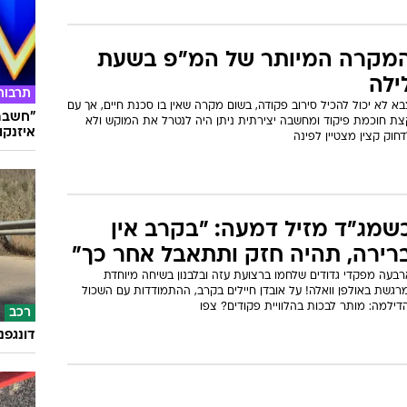
מקרה המיותר של המ"פ בשעת
ילה
תרבות
א לא יכול להכיל סירוב פקודה, בשום מקרה שאין בו סכנת חיים, אך עם
"חשבתי
צת חוכמת פיקוד ומחשבה יצירתית ניתן היה לנטרל את המוקש ולא
איזנקוט
חוק קצין מצטיין לפינה
שמג"ד מזיל דמעה: "בקרב אין
רירה, תהיה חזק ותתאבל אחר כך"
רבעה מפקדי גדודים שלחמו ברצועת עזה ובלבנון בשיחה מיוחדת
רגשת באולפן וואלה! על אובדן חיילים בקרב, ההתמודדות עם השכול
דילמה: מותר לבכות בהלוויית פקודים? צפו
רכב
דונגפנ