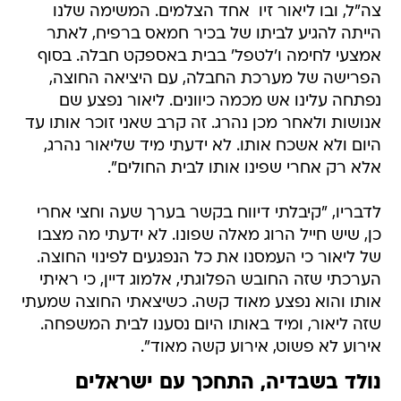
צה"ל, ובו ליאור זיו  אחד הצלמים. המשימה שלנו
הייתה להגיע לביתו של בכיר חמאס ברפיח, לאתר
אמצעי לחימה ו'לטפל' בבית באספקט חבלה. בסוף
הפרישה של מערכת החבלה, עם היציאה החוצה,
נפתחה עלינו אש מכמה כיוונים. ליאור נפצע שם
אנושות ולאחר מכן נהרג. זה קרב שאני זוכר אותו עד
היום ולא אשכח אותו. לא ידעתי מיד שליאור נהרג,
אלא רק אחרי שפינו אותו לבית החולים".
לדבריו, "קיבלתי דיווח בקשר בערך שעה וחצי אחרי
כן, שיש חייל הרוג מאלה שפונו. לא ידעתי מה מצבו
של ליאור כי העמסנו את כל הנפגעים לפינוי החוצה.
הערכתי שזה החובש הפלוגתי, אלמוג דיין, כי ראיתי
אותו והוא נפצע מאוד קשה. כשיצאתי החוצה שמעתי
שזה ליאור, ומיד באותו היום נסענו לבית המשפחה.
אירוע לא פשוט, אירוע קשה מאוד".
נולד בשבדיה, התחכך עם ישראלים