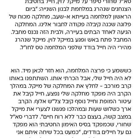
סא"ל שחורי סיפר על מייקל לוין, חייל בחטיבת
הצנחנים שנהרג במלחמת לבנון השנייה: "ביום
הראשון למלחמה בעייתא א-שעב, מחלקה מכוח של
פלוגה שכנה קיבלה פקודה לחבור אלינו. המחלקה
הגיעה לאחד הבתים בעיירה, ולבית הזה נכנס מחבל.
המחבל פתח באש ופגע במייקל לוין. מייקל שנהרג
מהירי היה חייל בודד שלפני המלחמה טס לחו"ל.
כששמע כי פרצה המלחמה, הוא חזר לכאן מיד. הוא
לא היה חייל שלי, אבל הכרתי אותו. השתתפנו באותו
קרב מורכב - לחלץ את המחלקה של מייקל. במהלך
הקרב היה מפקד מחלקה שלי נפצע, חייל קיבל את
עיטור המופת וחייל נוסף קיבל צל"ש אלוף. הקרב
ארך כשלוש שעות ובמהלכו פגשנו לצערי את מייקל
במצב קשה, בעצם כבר ללא רוח חיים". לדברי סא"ל
שחורי, שכמפקד בסיס האימון החטיבתי הוא מפקד
גם על חיילים בודדים, "כמעט בכל שיחה איתם אני