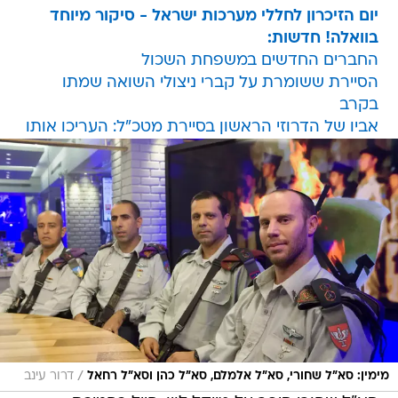
יום הזיכרון לחללי מערכות ישראל - סיקור מיוחד
בוואלה! חדשות:
החברים החדשים במשפחת השכול
הסיירת ששומרת על קברי ניצולי השואה שמתו
בקרב
אביו של הדרוזי הראשון בסיירת מטכ"ל: העריכו אותו
/
מימין: סא"ל שחורי, סא"ל אלמלם, סא"ל כהן וסא"ל רחאל
דרור עינב