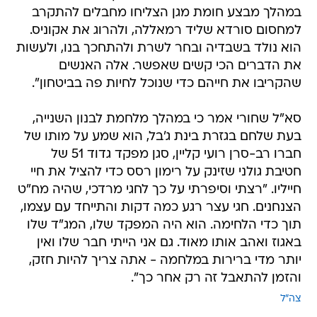
במהלך מבצע חומת מגן הצליחו מחבלים להתקרב
למחסום סורדא שליד רמאללה, ולהרוג את אקוניס.
הוא נולד בשבדיה ובחר לשרת ולהתחכך בנו, ולעשות
את הדברים הכי קשים שאפשר. אלה האנשים
שהקריבו את חייהם כדי שנוכל לחיות פה בביטחון".
סא"ל שחורי אמר כי במהלך מלחמת לבנון השנייה,
בעת שלחם בגזרת בינת ג'בל, הוא שמע על מותו של
חברו רב-סרן רועי קליין, סגן מפקד גדוד 51 של
חטיבת גולני שזינק על רימון רסס כדי להציל את חיי
חייליו. "רצתי וסיפרתי על כך לחגי מרדכי, שהיה מח"ט
הצנחנים. חגי עצר רגע כמה דקות והתייחד עם עצמו,
תוך כדי הלחימה. הוא היה המפקד שלו, המג"ד שלו
באגוז ואהב אותו מאוד. גם אני הייתי חבר שלו ואין
יותר מדי ברירות במלחמה - אתה צריך להיות חזק,
והזמן להתאבל זה רק אחר כך".
צה"ל