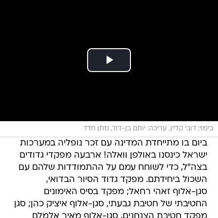
בימוי: דובי קליין, עריכה: יותם בן-דוד, מתן חדד
ביום בו מתייחדת המדינה עם זכר נופליה במערכות
ישראל כינסנו באולפן וואלה! ארבעה מפקדי גדודים
בצה"ל, כדי לשוחח עמם על ההתמודדות שלהם עם
השכול ביחידתם. מפקד גדוד הסיור הבדואי,
סגן-אלוף זאהי רחאל; מפקד בסיס האימונים
החטיבתי של חטיבת גבעתי, סגן-אלוף איציק כהן; סגן
מפקד חטיבת הצנחנים, סגן-אלוף מאיר אלמלם