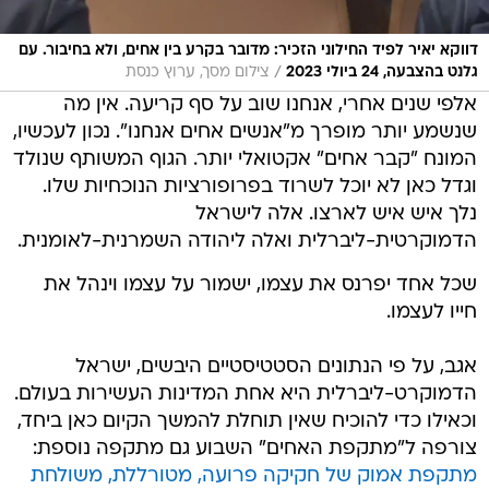
דווקא יאיר לפיד החילוני הזכיר: מדובר בקרע בין אחים, ולא בחיבור. עם
/
גלנט בהצבעה, 24 ביולי 2023
צילום מסך, ערוץ כנסת
אלפי שנים אחרי, אנחנו שוב על סף קריעה. אין מה
שנשמע יותר מופרך מ"אנשים אחים אנחנו". נכון לעכשיו,
המונח "קבר אחים" אקטואלי יותר. הגוף המשותף שנולד
וגדל כאן לא יוכל לשרוד בפרופורציות הנוכחיות שלו.
נלך איש איש לארצו. אלה לישראל
הדמוקרטית-ליברלית ואלה ליהודה השמרנית-לאומנית.
שכל אחד יפרנס את עצמו, ישמור על עצמו וינהל את
חייו לעצמו.
אגב, על פי הנתונים הסטטיסטיים היבשים, ישראל
הדמוקרט-ליברלית היא אחת המדינות העשירות בעולם.
וכאילו כדי להוכיח שאין תוחלת להמשך הקיום כאן ביחד,
צורפה ל"מתקפת האחים" השבוע גם מתקפה נוספת:
מתקפת אמוק של חקיקה פרועה, מטורללת, משולחת