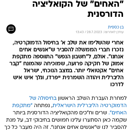
"האחים" של הקואליציה
הדורסנית
בן כספית
עודכן לאחרונה: 28.7.2023 / 13:43
אחרי שהשלימו את שלב א' בחיסול הדמוקרטיה,
נזכרו חברי הממשלה להסביר ש"אנשים אחים
אנחנו". אולם, ל"חשבון הנפש" התווספה מתקפת
אמוק של חקיקה פרועה, שמוכיחה שהמונח "קבר
אחים" אקטואלי יותר. במצב הנוכחי, ישראל
הליברלית ויהודה השמרנית ייפרדו, ונלך איש איש
לדרכו
למחרת העברת השלב הראשון
בחיסולה של
הדמוקרטיה הליברלית הישראלית
, נפתחה
"מתקפת
האחים".
שרים וח"כים מהקואליציה הדורסנית ביותר
שקמה כאן הסתערו עלינו חמושים בחיבוקי דב, על מנת
להסביר לנו ש"אנשים אחים אנחנו". זה היה מעבר כל כך