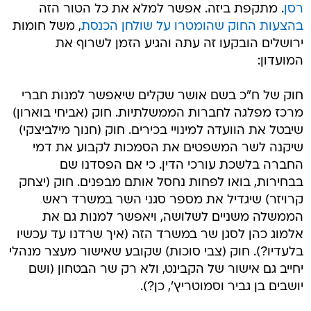
רסן
. מתקפת ביזה. אפשר למלא את כל הטור הזה
בהצעות החוק שהומטרו על שולחן הכנסת
, משל חומות
ירושלים הובקעו זה עתה והגיע הזמן לשרוף את
המועדון:
חוק של ח"כ בשם אושר שקלים שיאפשר למנות חברי
מרכז מפלגה לחברות הממשלתיות. חוק (אביחי בוארון)
שיבטל את הוועדה למינויי בכירים. חוק (חנוך מילביצקי)
שיקנה לשר המשפטים את הסמכות לקבוע את דמי
החברה בלשכת עורכי הדין. כי אם הפסדנו שם
בבחירות, בואו לפחות נחסל אותם מבפנים. חוק (יצחק
קרויזר) שיגדיל את מספר סגני השר במשרד ראש
הממשלה משניים לשלושה, ויאפשר למנות גם את
אלמוג כהן לסגן שר במשרד הזה (איך שרדנו עד עכשיו
בלעדיו?). חוק (צבי סוכות) שקובע שאישור מעצר מנהלי
יחייב גם אישור של הקבינט, ולא רק שר הבטחון (ושם
יושבים בן גביר וסמוטריץ', כן?).