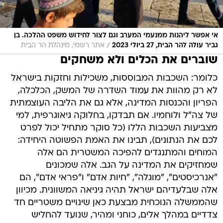
אי אפשר ליהנות ממנעמי המערב וגם לצור לחידוש משפט ההלכה. בן
/
גביר עולה להר הבית, 27 ביולי 2023
אתר רשמי, מינהלת הר הבית
שוברים את הכלים ולא משחקים
כלומר: השכבות המבוססות, משכילות וחזקות בישראל
לא רק מהוות את עמוד השדרה של המשק, הכלכלה,
הפריון והכנסות המדינה, אלא גם את הליבה העוצמתית
של צה"ל ולוחמיו. אם תבדקו, בחלוקה גיאוגרפית, למי
מצביעות השכבות הללו (כל סוקר מתחיל יכול לפרט
לכם את הנתונים), תבינו את האמת הפשוטה היחידה:
המוחים והמתנגדים להפיכה המשטרית הם אלה
שמחזיקים את המדינה על הגב. אלה שמכונים
"אנרכיסטים", "מוגלה", "חיות אדם" ו"פראי אדם", הם
אלה שבלעדיהם ישראל תהיה גיניאה המשוונית. מכיוון
שהממשלה הנוכחית מבצעת כאן שינויים משטריים חד
צדדיים במהלך אלים, כוחני ומהיר, שנועד להחליש