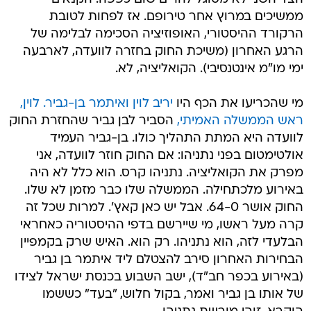
ממשיכים במרוץ אחר טירופם. אז לפחות לטובת
הרקורד ההיסטורי, האופוזיציה הסכימה לבלימה של
הרגע האחרון (משיכת החוק בחזרה לוועדה, לארבעה
ימי מו"מ אינטנסיבי). הקואליציה, לא.
מי שהכריעו את הכף היו
יריב לוין ואיתמר בן-גביר. לוין,
ראש הממשלה האמיתי,
הסביר לבן גביר שהחזרת החוק
לוועדה היא המתת התהליך כולו. בן-גביר העמיד
אולטימטום בפני נתניהו: אם החוק חוזר לוועדה, אני
מפרק את הקואליציה. נתניהו קרס. הוא כלל לא היה
באירוע מלכתחילה. הממשלה שלו כבר מזמן לא שלו.
החוק אושר 64-0. אבל יש כאן קאץ'. למרות שכל זה
קרה מעל ראשו, מי שיירשם בדפי ההיסטוריה כאחראי
הבלעדי לזה, הוא נתניהו. רק הוא. האיש שרק בקמפיין
הבחירות האחרון סירב להצטלם ליד איתמר בן גביר
(באירוע בכפר חב"ד), ישב השבוע בכנסת ישראל לצידו
של אותו בן גביר ואמר, בקול חלוש, "בעד" כששמו