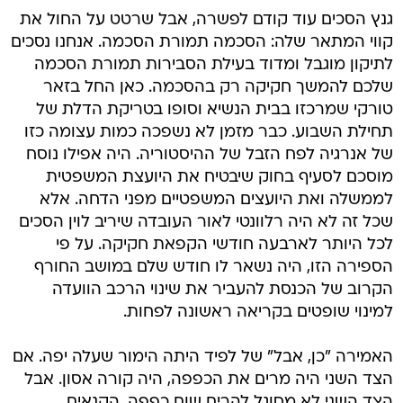
גנץ הסכים עוד קודם לפשרה, אבל שרטט על החול את
קווי המתאר שלה: הסכמה תמורת הסכמה. אנחנו נסכים
לתיקון מוגבל ומדוד בעילת הסבירות תמורת הסכמה
שלכם להמשך חקיקה רק בהסכמה. כאן החל בזאר
טורקי שמרכזו בבית הנשיא וסופו בטריקת הדלת של
תחילת השבוע. כבר מזמן לא נשפכה כמות עצומה כזו
של אנרגיה לפח הזבל של ההיסטוריה. היה אפילו נוסח
מוסכם לסעיף בחוק שיבטיח את היועצת המשפטית
לממשלה ואת היועצים המשפטיים מפני הדחה. אלא
שכל זה לא היה רלוונטי לאור העובדה שיריב לוין הסכים
לכל היותר לארבעה חודשי הקפאת חקיקה. על פי
הספירה הזו, היה נשאר לו חודש שלם במושב החורף
הקרוב של הכנסת להעביר את שינוי הרכב הוועדה
למינוי שופטים בקריאה ראשונה לפחות.
האמירה "כן, אבל" של לפיד היתה הימור שעלה יפה. אם
הצד השני היה מרים את הכפפה, היה קורה אסון. אבל
הצד השני לא מסוגל להרים שום כפפה. הקנאים