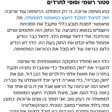
פטור רשמי וסופי לחרדים
קחו נשימה ארוכה, כי רק התחלנו. הרשימה עוד ארוכה:
חוק לפיצול תפקיד היועץ המשפטי לממשלה.
מה
שיאפשר למנות תובע כללי שיקבל את סמכויות
היועמ"ש בנושא התביעה. על החוק הזה חתומים שניים
מהליכוד, אלי דלאל ועמית הלוי. דלאל כבר הודיע
אתמול שלא יקדם את החוק בעת הזו. הלוי לא הודיע
כלום. כנראה עוד לא קיבל את ההוראה המתאימה.
הלוי הוא מחולל החקיקה המשפחתית: מי שניסה
להעביר את "חוק המתנות" כדי שהגברת נתניהו תקבל
בחזרה את מאות אלפי הדולרים של הבן דוד, וגם את
"חוק טבריה", כדי שאריה דרעי יוכל להשתלט על טבריה.
לאיש הזה יש כיפה על הראש אבל אין לו גרם אחד של
בושה בכל הגוף. אגב, פיצול תפקיד היועץ המשפטי
לממשלה זה רעיון טוב. אני תומך בו שנים ארוכות. כמובן
שזה בלתי אפשרי במצב הנוכחי, כשהקואליציה
המופרעת וחסרת העכבות הזו תוכל למנות את יעקב