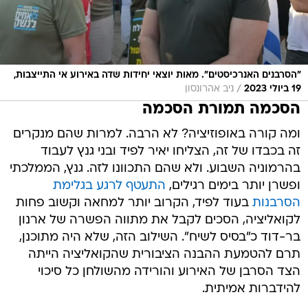
"הסרבנים האנרכיסטים". מאות יוצאי יחידות שדה באירוע אי התייצבות,
/
19 ביולי 2023
ניב אהרונסון
הסכמה תמורת הסכמה
ומה קורה באופוזיציה? לא הרבה. למרות שהם מנקרים
זה בכבדו של זה, הצליחו יאיר לפיד ובני גנץ לעבוד
בהרמוניה השבוע. ולא שהם התכוונו לזה. גנץ, הממלכתי
ופשרן יותר בימים רגילים,
התעטף לרגע בגלימת
הסרבנות
בעוד לפיד, הקרוב יותר למחאה וקשוב פחות
לקואליציה, הסכים לקבל את מתווה הפשרה של ארנון
בר-דוד כ"בסיס לשיח". השילוב הזה, שלא היה מתוכנן,
תרם להטמעת ההבנה הציבורית שהקואליציה הייתה
הצד הסרבן של האירוע והורידה מהשולחן כל סיכוי
להידברות אמיתית.