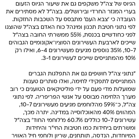
הגיוס של צה"ל משקפים גם את שיעור הגיוס הזעום
בערי המגזר החרדי ובירושלים. בצה"ל לא מסתירים את
העובדה כי 'צבא העם' מתבסס על השכבות החזקות.
לפי נתוני חטיבת תכנון ומינהל כוח האדם בצה"ל שהוצגו
לפני כחודשיים בכנסת, 55% ממשרתי החובה בצה"ל
שייכים לארבעת העשירונים הסוציו־אקונומיים הגבוהים
10-7, 35% נוספים מגיעים מעשירונים 6-4, ואילו רק
10% מהמתגייסים שייכים לעשירונים 3-1.
"נתוני צה"ל חושפים גם את התפלגות הגברים
המתגייסים לתפקידי לחימה, ואלו סותרים טענות
שמועלות מדי פעם על ידי פוליטיקאים הטוענים כי רוב
מערך הלחימה מבוסס על אנשי הפריפריה. לפי נתוני
צה"ל, כ־59% מהלוחמים מגיעים מעשירונים 10-7,
המהווים 40% מהאוכלוסייה במדינה. יתרה מכך,
עשירונים 10-7 כוללים 60.7% מ'לוחמי החוד' בצה"ל
ומשרתים ביחידות כמו חטיבות החי"ר והיחידות
המיוחדות, הנדסה, תותחנים, שריון ולוחמי חיל האוויר