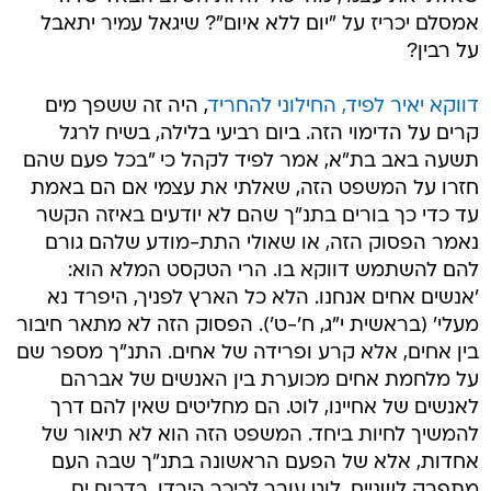
אמסלם יכריז על "יום ללא איום"? שיגאל עמיר יתאבל
על רבין?
דווקא יאיר לפיד, החילוני להחריד
, היה זה ששפך מים
קרים על הדימוי הזה. ביום רביעי בלילה, בשיח לרגל
תשעה באב בת"א, אמר לפיד לקהל כי "בכל פעם שהם
חזרו על המשפט הזה, שאלתי את עצמי אם הם באמת
עד כדי כך בורים בתנ"ך שהם לא יודעים באיזה הקשר
נאמר הפסוק הזה, או שאולי התת-מודע שלהם גורם
להם להשתמש דווקא בו. הרי הטקסט המלא הוא:
'אנשים אחים אנחנו. הלא כל הארץ לפניך, היפרד נא
מעלי' (בראשית י"ג, ח'-ט'). הפסוק הזה לא מתאר חיבור
בין אחים, אלא קרע ופרידה של אחים. התנ"ך מספר שם
על מלחמת אחים מכוערת בין האנשים של אברהם
לאנשים של אחיינו, לוט. הם מחליטים שאין להם דרך
להמשיך לחיות ביחד. המשפט הזה הוא לא תיאור של
אחדות, אלא של הפעם הראשונה בתנ"ך שבה העם
מתפרק לשניים. לוט עובר לכיכר הירדן, בדרום ים