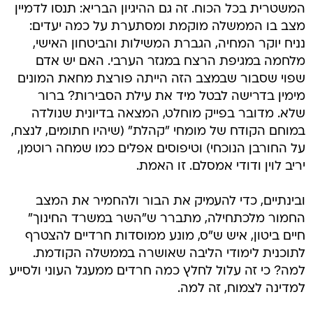
המשטרית בכל הכוח. זה גם ההיגיון הבריא: תנסו לדמיין
מצב בו הממשלה מוקמת ומסתערת על כמה יעדים:
נניח יוקר המחיה, הגברת המשילות והביטחון האישי,
מלחמה במגיפת הרצח במגזר הערבי. האם יש אדם
שפוי שסבור שבמצב הזה הייתה פורצת מחאת המונים
מימין בדרישה לבטל מיד את עילת הסבירות? ברור
שלא. מדובר בפייק מוחלט, המצאה בדיונית שנולדה
במוחם הקודח של מומחי "קהלת" (שיהיו חתומים, לנצח,
על החורבן הנוכחי) וטיפוסים אפלים כמו שמחה רוטמן,
יריב לוין ודודי אמסלם. זו האמת.
ובינתיים, כדי להעמיק את הבור ולהחמיר את המצב
החמור מלכתחילה, מתברר ש"השר במשרד החינוך"
חיים ביטון, איש ש"ס, מונע ממוסדות חרדיים להצטרף
לתוכנית לימודי הליבה שאושרה בממשלה הקודמת.
למה? כי זה עלול לחלץ כמה חרדים ממעגל העוני ולסייע
למדינה לצמוח, זה למה.