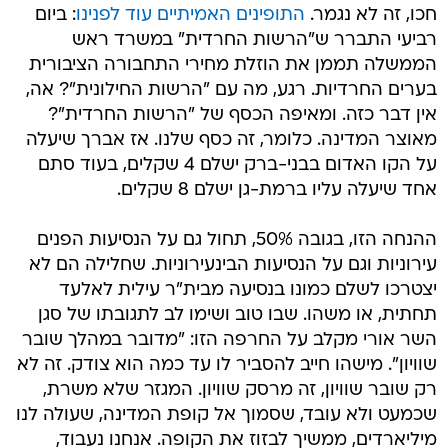
חכו, זה לא נגמר.
התופינים האמיתיים עוד לפנינו
: ביום
רביעי התברר ש"הרשות החרדית" במשרד ראש
הממשלה תממן את הוזלת מחירי התחבורה הציבורית
בערים החרדיות. רגע, מה עם "הרשות החילונית"? אה,
אין דבר כזה. ומאיפה הכסף של "הרשות החרדית"?
מאוצר המדינה. כלומר, זה כסף שלנו. אז אברך שיעלה
על הקו האדום בבני-ברק ישלם 4 שקלים, בעוד סתם
אחד שיעלה עליו ברמת-גן ישלם 8 שקלים.
ההנחה הזו, בגובה 50%, תחול גם על הנסיעות הפנים
עירוניות וגם על הנסיעות הבינעירוניות. שחלילה הם לא
יצטרכו לשלם כמונו בנסיעה מבית"ר עילית לאלעד
תחתית, או משהו. שבו טוב ושימו לב לתגובתו של סגן
השר אורי מקלב על החרפה הזו: "מדובר במהלך שובר
שוויון". מישהו חייב להסביר לו עד כמה הוא צודק. זה לא
רק שובר שוויון, זה מרסק שוויון. המגזר שלא משרת,
שכמעט ולא עובד, שסמוך אל קופת המדינה, שעולה לנו
מיליארדים, ממשיך לבזוז את הקופה. אנחנו נעבוד,