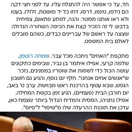
חד, עד כי אפשר היה להתגלח עליו. עד לפני חצי דקה
הם גידפו, טינפו, דרסו, דחו כל יד מושטת, זלזלו, בעטו
ולא ראו אותנו ממטר. והנה, לפתע פתאום, צפיחית
בדבש. לי זה הזכיר קצת את הכיפה השחורה הגדולה
שצצה על ראשם של עבריינים כבדים, כשהם מובלים
לאולם בית המשפט.
מתקפת "האחים" ניתכה מכל עבר.
שמחה רוטמן,
שלמה קרעי, אפילו איתמר בן גביר, שבימים כתיקונים
עושה הכול כדי לשסות את שוטריו במפגינים, נזכר
ש"אנשים אחים אנחנו". חלף יום נוסף, והגיע גם חשבון
הנפש, שבא עטוף בהרכנת ראש מבוישת. ערב ט' באב,
יום חורבן הבית (פעמיים), הגיע זמן בקשת המחילה.
אפילו נתניהו, המסית והמדיח הגדול ביותר שצמח כאן,
עדכן את תוכנת ההרעלה שלו מ"שיסוי" ל"פיוס".