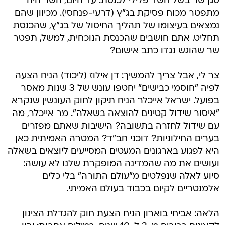
סגן שר בשל חשד פלילי לכנסת. עד היום, השר היה
מתפטר מכוח פסיקת בג"ץ (דרעי-פנחסי). מכיוון שהם
נמצאים בעיצומו של תהליך החיסול של בג"ץ, שהכנסת
תחליט. אתם חושבים שהכנסת הנוכחית, למשל, תפטר
שר שהוגש נגדו כתב אישום?
צר לי, אבל צריך להמשיך: דן אילוז (ליכוד) הניח הצעה
לפיה "חוסמי כבישים" יחטפו עונש של 3 שנות מאסר
בפועל. ישראל אייכלר הניח תיקון לחוק העונשין שנקרא
"איסור שידול קטינים להוצאה בשאלה". מר אייכלר, מה
עם שידול לחזרה בתשובה? הישיבות שאתם מפזרים
בערים החילוניות? דוכני חב"ד? המטרה האמיתית כאן
היא לפגוע בארגונים המעטים המסייעים ליוצאים בשאלה
ועושים את מה שהמדינה המופקרת שלנו לא עושה:
סיוע לאלה שנפלטים מ"עולם התורה" בלי כלים
אלמנטריים לקיום בכבוד בעולם האמיתי.
הלאה: אביחי בוארון הניח הצעת חוק להגדלת הצינון