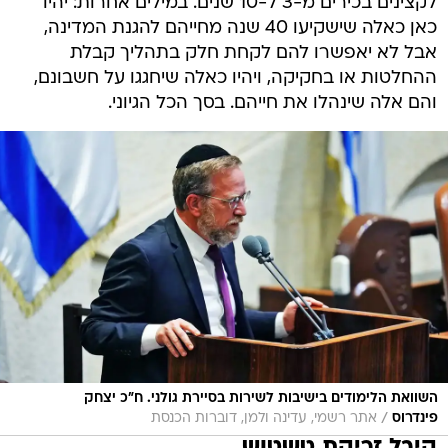
לקצינים בכירים מ-3 ל-10 שנים. במילים אחרות: יהיו
כאן כאלה שישקיעו 40 שנה מחייהם להגנת המדינה,
אבל לא יאפשרו להם לקחת חלק בתהליך קבלת
ההחלטות או בחקיקה, ויהיו כאלה שיחגגו על חשבונם,
והם אלה שינהלו את חייהם. בסך הכל הגיוני.
השוואת הלימודים בישיבות לשירות בסיירת גולני. ח"כ יצחק
/
פינדרוס
אתר רשמי, עדינה ולמן, דוברות הכנסת