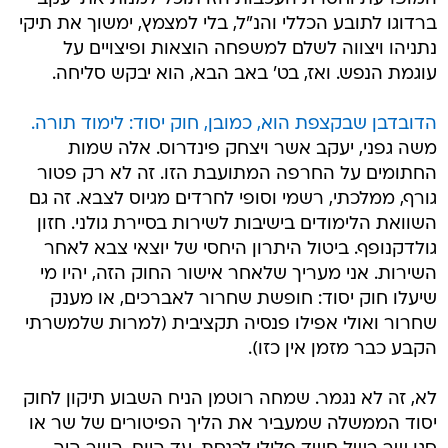
ברדוגו לתובע הכללי והנ"ל, בלי למצמץ, ימשוך את תיקי
נתניהו ויצווה לשלם למשפחה הוצאות ופיצויים על
עוגמת הנפש. ואז, בט' באב הבא, הוא יבקש סליחה.
הדובדבן שבקצפת הוא, כמובן, חוק יסוד: לימוד תורה.
משה גפני, יעקב אשר ויצחק פינדרוס. אלה שמות
החתומים על החרפה המתועבת הזו. זה לא רק פטור
גורף, ממלכתי, רשמי וסופי לחרדים מגיוס לצבא. זה גם
השוואת הלימודים בישיבות לשירות בסיירת גולני. חזון
גולדקנופף. ביטול היתרון היחסי של יוצאי צבא לאחר
השירות. אני מעריך שלאחר אישור החוק הזה, יהיו מי
שיעלו חוק יסוד: חופשת שחרור לאברכים, או מענק
שחרור ואולי אפילו פנסיה תקציבית (למרות שלמשרתי
הקבע כבר מזמן אין כזו).
לא, זה לא נגמר. שמחה רוטמן הניח השבוע תיקון לחוק
יסוד הממשלה שמעביר את הליך הפיטורים של שר או