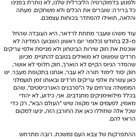
ולפגוע בדמוקרטיה הליברלית שלנו, לא נותרת בפנינו
כל ברירה: שוברים את הכלים ולא משחקים. מעתה
והלאה, תואילו להסתדר בכוחות עצמכם.
עוד משהו שעבר מתחת לרדאר, היא העובדה שהחל
מ-23 בחודש (כלומר יום ראשון השבוע) המדינה לא
אוכפת את חוק שירות הביטחון ולא מגייסת אלפי עריקים
חרדים שפשוט לא מואילים בטובם להתגייס. מכיוון
שהסדר הגיוס הקיים לא הוארך, חוק חלופי לא אושר,
חוק יסוד לימוד תורה לא עבר, אנחנו בתקופת מעבר. יש
כאן עשרות אלפי עריקים חרדים ובאותו זמן תועמלני
הממשלה צורחים על ה"סרבנים האנרכיסטים", שהם
בכלל מילואימניקים מתנדבים. אני, כידוע, לא יהודי
מאמין. לפעמים אני מקווה שיש "העולם הבא", רק כדי
שכל אלה שחוללו כאן את החורבן הזה, יגיעו למקום
הראוי להם.
ההתפרקות של צבא העם נמשכת. רובה מתרחש