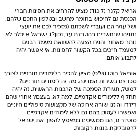
קיבל זריקת טשטוש
אריאל קלנר (ליכוד) מציע להרחיב את חסינות חברי
הכנסת גם לחיפוש בחומר מחשב ובטלפון החכם שלהם,
ושל עוזריהם ועובדי לשכתם (מזכיר לכם את יועצי
נתניהו שנחשדים בהטרדת עד, נכון?). ישראל אייכלר לא
נותר מאחור והניח הצעה להשוואת מעמד רבנים
למעמד ח"כים בכל הקשור לחסינות. אי אפשר יהיה
לתבוע אותם.
אוריאל בוסו (ש"ס) מציע להכיר בלימודים תורניים לצורך
מכרזים בשירות המדינה. מה זה לימודים תורניים?
למשל, תעודת הסמכה של הרבנות הראשית. זה יהיה
תחליף ללימודים אקדמיים. למה לא, בעצם? אחרי שהם
רידדו והיזנו שורה ארוכה של מקצועות טיפוליים חיוניים
ואפשרו לעסוק בהם גם ללא לימודים אקדמיים
מוסדרים, הם ממשיכים במאמץ להפוך את ישראל
לרפובליקת בננות רקובות.