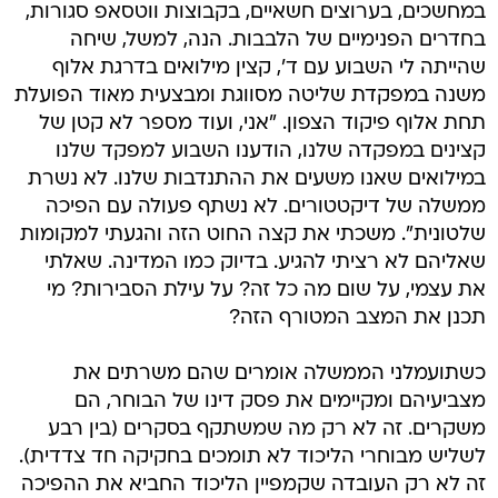
במחשכים, בערוצים חשאיים, בקבוצות ווטסאפ סגורות,
בחדרים הפנימיים של הלבבות. הנה, למשל, שיחה
שהייתה לי השבוע עם ד', קצין מילואים בדרגת אלוף
משנה במפקדת שליטה מסווגת ומבצעית מאוד הפועלת
תחת אלוף פיקוד הצפון. "אני, ועוד מספר לא קטן של
קצינים במפקדה שלנו, הודענו השבוע למפקד שלנו
במילואים שאנו משעים את ההתנדבות שלנו. לא נשרת
ממשלה של דיקטטורים. לא נשתף פעולה עם הפיכה
שלטונית". משכתי את קצה החוט הזה והגעתי למקומות
שאליהם לא רציתי להגיע. בדיוק כמו המדינה. שאלתי
את עצמי, על שום מה כל זה? על עילת הסבירות? מי
תכנן את המצב המטורף הזה?
כשתועמלני הממשלה אומרים שהם משרתים את
מצביעיהם ומקיימים את פסק דינו של הבוחר, הם
משקרים. זה לא רק מה שמשתקף בסקרים (בין רבע
לשליש מבוחרי הליכוד לא תומכים בחקיקה חד צדדית).
זה לא רק העובדה שקמפיין הליכוד החביא את ההפיכה