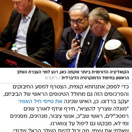
הקואליציה הדורסנית ביותר שקמה כאן, רגע לפני העברת השלב
/
הראשון בחיסול הדמוקרטיה הליברלית
רויטרס
כדי לספק אתנחתא קומית, הצטרף למסע החיבוקים
והפרכוסים הזה גם מחולל הטינופים הראשי של הביביזם,
יעקב ברדוגו. כן, האיש שכינה
את טייסי חיל האוויר
"מוגלה שצריך להוציא", חירף וגידף לאורך שנים
רמטכ"לים, ראשי שב"כ, אנשי ציבור, מנהיגים, מפגינים
ומי לא, מבקש גם ליפול על צווארנו.
שאלתי את עצמי, מה יכול להיות השלב הבא? שדודי