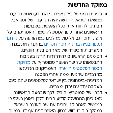
במוקד החדשות
בכירים בממשל ביידן אמרו כי הם ידעו שמשבר עם
ממשלת ישראל החדשה יהיה רק עניין של זמן, אבל
הם ניסו לדחות אותו ככל האפשר. בשבועות
הראשונים אחרי כינון הממשלה שמרו האמריקנים על
איפוק יחסי, גם אל מול מהלכים כמו הודעה על
קידום
תכנון ובנייה בהיקף חסר תקדים
בהתנחלויות בגדה
המערבית והכשרה של מאחזים בלתי חוקיים.
הסימנים הראשונים להידרדרות החלו בעקבות
התבטאותו של שר האוצר סמוטריץ' על
מחיקת
הכפר הפלסטיני חווארה.
האמריקנים הזדעזעו
מהדברים שהגיעו יממה אחרי הפסגה
המדינית-ביטחונית בין ישראל לפלסטינים שהם כינסו
בעקבה יחד עם ירדן ומצרים.
דבריו של סמוטריץ' הובילו לכך שבפעם הראשונה
מאז כינון הממשלה הודיע הבית הלבן באופן רשמי כי
הממשל האמריקני יחרים את שר האוצר הישראלי
במהלך ביקורו בוושינגטון. האמריקנים אף דנו במשך