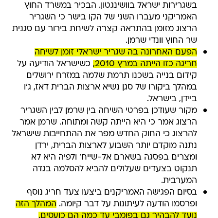
בשגרירות ישראל בוושינגטון. הבכיר במשרד החוץ
האמריקני מעברו השני של הקו בישר כי השגריר
הרצוג מזומן בהתראה קצרה לשיחת בירור עם סגנית
שר החוץ וונדי שרמן.
הפעם האחרונה בה שגריר ישראלי זומן לשיחה
חריגה כזו הייתה במרץ 2010,
כשישראל הודיעה על
קידום בנייה בשכנו תרמת שלמה במזרח ירושלים
במהלך ביקורו של סגן נשיא ארצות הברית דאז, ג'ו
ביידן, בישראל.
מקור שעודכן בפרטי השיחה בין שרמן לבין השגריר
הרצוג אמר כי היא הייתה קשה ומתוחה. שרמן אמר
להרצוג כי החוק החדש מפר את ההתחייבות שישראל
נתנה מוקדם יותר השבוע לארצות הברית, ירדן
ומצרים בפסגה בשארם אל-שייח' ולפיה היא לא
תנקוט בצעדים שעלולים להביא להסלמה בגדה
המערבית.
בסיום הפגישה האמריקנים ביצעו צעד חריג נוסף
ופרסמו הודעה לעיתונות על דבר קיומה.
המהלך הזה
נועד להבהיר גם בפומבי עד כמה הם כועסים.