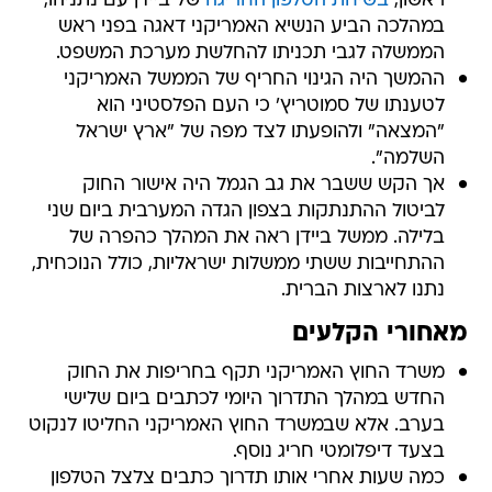
ראשון,
בשיחת הטלפון החריגה
של ביידן עם נתניהו,
במהלכה הביע הנשיא האמריקני דאגה בפני ראש
הממשלה לגבי תכניתו להחלשת מערכת המשפט.
ההמשך היה הגינוי החריף של הממשל האמריקני
לטענתו של סמוטריץ' כי העם הפלסטיני הוא
"המצאה" ולהופעתו לצד מפה של "ארץ ישראל
השלמה".
אך הקש ששבר את גב הגמל היה אישור החוק
לביטול ההתנתקות בצפון הגדה המערבית ביום שני
בלילה. ממשל ביידן ראה את המהלך כהפרה של
ההתחייבות ששתי ממשלות ישראליות, כולל הנוכחית,
נתנו לארצות הברית.
מאחורי הקלעים
משרד החוץ האמריקני תקף בחריפות את החוק
החדש במהלך התדרוך היומי לכתבים ביום שלישי
בערב. אלא שבמשרד החוץ האמריקני החליטו לנקוט
בצעד דיפלומטי חריג נוסף.
כמה שעות אחרי אותו תדרוך כתבים צלצל הטלפון