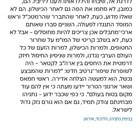
לדרגת אל, שיבחו והיללו אותו ולעגו ליריביו. הם,
כמובן, לא סתמו את הפה גם לאחר הכישלון. הם לא
שאלו מדוע, כעת, לאחר שהתברר שהרמטכ"ל וראש
המוסד התנגדו לפעולה. השניים סברו שאותם
ארכי־מחבלים אכן צריכים להיות מחוסלים - אבל לא
כעת, לא בשלב קריטי של המו"מ על שחרור
החטופים. ולמרות הכישלון, למרות הזעם של כל
העולם הערבי נגדנו, ולמרות שניסיון החיסול חיזק
דרמטית את היחסים בין ארה"ב לקטאר - היה
לשופרות שיפור־נרטיב חדש: "למרות שהמבצע
נכשל, הוא למעשה הצלחה אדירה. ראשי חמאס
ושאר ארגוני הטרור יידעו מעתה כי אין להם עוד
מקום בטוח בעולם". כי כפי שכבר ידוע - נתניהו
מבחינתם צודק תמיד, גם אם הוא גורם נזק גדול
לישראל.
בנימין נתניהו
הליכוד
איראן