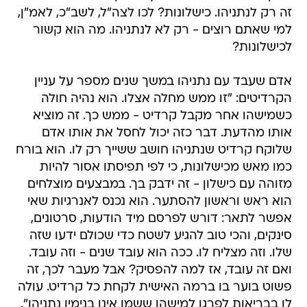
זה רק לנתניהו. כישלונות? לכו לצה"ל, לשב"כ, לאמ"ן,
למי שאתם רוצים - רק לא לנתניהו. מה הוא קשור
לכישלונות?
אדם שעבד עם נתניהו במשך שנים מספר על עניין
הקרדיטים: "זו ממש מחלה אצלו. הוא נהיה חולה
כשמישהו אחר מקבל קרדיט - ממש כך. זה מוציא
אותו מהדעת. דבר כזה יכול לחסל את אותו אדם
שלוקח קרדיט שנתניהו חושב ששייך רק לו. הוא בורח
כמו מאש מכישלונות, כי לפי תפיסתו אסור להיות
מזוהה עם כישלון - זה ידבק בך. במבצעים מוצלחים
הוא ראש וראשון להסתער. הוא נכנס לאנרגיות שאי
אפשר לתאר: דורש לפרסם מיד הודעות, סרטונים,
סינקים, והכי טוב להגיע לשטח כדי שכולם ידעו שזה
שלו. וזה מצליח לו. ככה הוא עובד שנים - וזה עובד.
ואם זה עובד, אז למה להפסיק? אבל מעבר לכך, זה
פשוט בוער בו ברמה האישית לקחת כל קרדיט. עולה
לו בבריאות לפרגן למישהו ששמו אינו בנימין נתניהו".