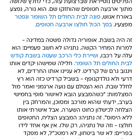
הפליטים נוסייראת שברצועת עזה, כדי לחלץ שלושה
מתוך ארבעה חטופים שהוחזקו שם. הוא נורה, נפצע
באורח אנוש,
פונה לבית החולים תל השומר ונפטר
מפצעיו.
בסך הכול חולצו ארבעה חטופים.
זה היה בשבת. אופוריה גדולה פשטה במדינה -
למרות המחיר הקשה. נתניהו לא חשב פעמיים: הוא
עלה על רכבו,
ושיירת כלי הרכב שעטה בשבת קודש
לבית החולים תל השומר.
חלילה שמישהו יקדים אותו
ויגנוב גרם של קרדיט. לא עניינו אותו החרדים, לא
דרעי ולא גולדקנופף - בשביל קרדיט כזה הוא רץ
לחלל שבת. הוא הצטלם עם נועה ארגמני ואמר מול
המצלמות: "כשהמבצע הובא לאישור סופי בחמישי
בערב, ידעתי שהוא מורכב ומסוכן, והמרחק בין
הצלחה לכישלון כחוט השערה. אבל אישרתי אותו
ללא היסוס". זה נתניהו: המבצע הצליח, החטופים
חולצו - וזה של נתניהו, רק שלו. אין אף אחד לידו
בפריים: לא שר ביטחון, לא רמטכ"ל, לא מפקד