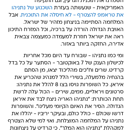
השמדנו את תוכנית הגרעין, וגם התקיפה
האמריקאית - שנעשתה בעזרת
השכנוע של נתניהו
את טראמפ להצטרף - לא חיסלה את התוכנית.
אבל
המלחמה הסתיימה בניצחון מזהיר של ישראל.
האויבת הגדולה הורדה על ברכיה, וכל המזרח התיכון
ראה את ישראל חוזרת למעמדה כמעצמה צבאית
אדירה, החזקה ביותר באזור.
ומי כמו נתניהו - שבורח עד היום מכל אחריות
לכישלון הענק של 7 באוקטובר - הסתער על כל בדל
קרדיט. שרים וח"כים מהליכוד יצאו, מן הסתם
בהנחיה מלמעלה, בשירי הלל למנהיג שהכריע את
איראן. כל השופרות גויסו בצו 8 להלל את נתניהו:
סרטונים ויראליים, ממים, שירים - הכול עלה לרשת
תחת הכותרת: "נתניהו האריה ניצח לבד את איראן
הגדולה. הסיר את האיום הקיומי מעלינו". והשופרות
דרשו שכולם - כולל כולם, ובעיקר יריביו - יהללו את
נתניהו על המלחמה המוצלחת. ואוי למי שלא הצטרף
למקהלת "נתניהו הוא המלך". כי קרדיט על ניצחונות