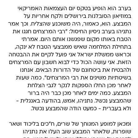
בערב הוא הופיע בטקס יום העצמאות האמריקאי
במוזיאון הסובלנות בירושלים ולקח אחריות על
המבצע. הוא, כאמור, היה משוכנע שהצליח. וכך אמר
נתניהו בערב ניסיון החיסול: "רבי המרצחים חגגו את
הטבח באותו מקום שפגשנו אותם היום. אמרתי
בתחילת המלחמה שאיש ממבצעי הטבח לא ינקה,
וכראש ממשלת ישראל אני פועל לקיים את ההבטחה
הזאת. אני עושה הכול כדי לבוא חשבון עם המרצחים
ולהבטיח את ביטחונם של הדורות הבאים. אנחנו
בשיטתיות משיגים את רבי המרצחים". כמה שעות
לאחר מכן החלו הספקות לנקר לגבי הצלחת
המבצע. כמה ימים לאחר מכן כבר היה ברור
שהמבצע נכשל. נתניהו, אמש, בהודעה באנגלית -
ולא בעברית - כמעט הודה שהמבצע נכשל.
ומכאן למופע המגוחך של שרים, ח"כים בליכוד ושאר
שופרות, שלאחר המבצע שוב העלו את נתניהו