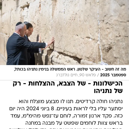
מה זה חשוב - העיקר שלטון. ראש הממשלה בנימין נתניהו בכותל,
/
ספטמבר 2025
פלאש 90, חיים גולדברג
הכישלונות - של הצבא, ההצלחות - רק
של נתניהו
נתניהו חולה קרדיטים. תנו לו מבצע מוצלח והוא
יסתער עליו בלי לראות בעיניים. 8 ביוני 2024 היה יום
כזה. פקד ארנון זמורה, לוחם עז־נפש מהימ"מ, עמד
בראש צוות לוחמים שפשט על מבנה במחנה