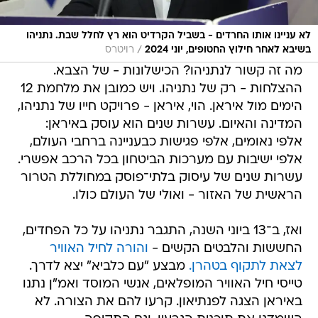
לא עניינו אותו החרדים - בשביל הקרדיט הוא רץ לחלל שבת. נתניהו
/
בשיבא לאחר חילוץ החטופים, יוני 2024
רויטרס
מה זה קשור לנתניהו? הכישלונות - של הצבא.
ההצלחות - רק של נתניהו. ויש כמובן את מלחמת 12
הימים מול איראן. הוי, איראן - פרויקט חייו של נתניהו,
המדינה והאיום. עשרות שנים הוא עוסק באיראן:
אלפי נאומים, אלפי פגישות כבעניינה ברחבי העולם,
אלפי ישיבות עם מערכות הביטחון בכל הרכב אפשרי.
עשרות שנים של עיסוק בלתי־פוסק במחוללת הטרור
הראשית של האזור - ואולי של העולם כולו.
ואז, ב־13 ביוני השנה, התגבר נתניהו על כל הפחדים,
החששות והלבטים הקשים -
והורה לחיל האוויר
לצאת לתקוף בטהרן.
מבצע "עם כלביא" יצא לדרך.
טייסי חיל האוויר המופלאים, אנשי המוסד ואמ"ן נתנו
באיראן הצגה לפנתיאון. קרעו להם את הצורה. לא