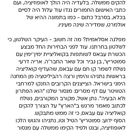
להקים ממשלה. בלעדיה היה הולך לאופוזיציה, ועם
כתבי האישום החמורים נגדו עוד עלול היה לסיים
בכלא, בסרבל כתום - כמו בתמונה ההיא של
אולמרט, שמדירה שינה מעיניו.
מפלגה אסלאמית? מה זה חשוב - העיקר השלטון, כי
לשלטון בחרתנו. עוד לפני הבחירות החל מבצע
הכשרת עבאס לשותפות בקואליציית ימין־ימין עם
סמוטריץ', בן גביר וכל שאר החבר'ה. אריה דרעי
נשלח לשמר קו חם עם עבאס, שהעדיף קואליציה
בראשות נתניהו והימין ורצה רהביליטציה מן המחנה
הימני בישראל. הצייצנים הקרובים הוזנקו למרחבי
הטוויטר עם דף מסרים: מנסור שלנו "הוא הפתרון
ולא הבעיה". נתן אשל, מקורב המקורבים, נשלח
לכתוב מאמר מרגש ב"הארץ" על הצורך להקים
קואליציה עם עבאס, כי זה ממש מתבקש.
הסוף ידוע: סמוטריץ' הטיל וטו, נתניהו והגוש הלכו
לאופוזיציה, ובנט ולפיד הקימו ממשלה עם מנסור