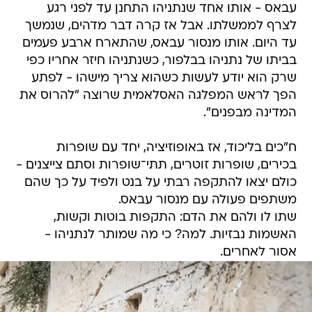
עבאס - אותו אחד שנתניהו התחנן עד לפני רגע
לצרף לממשלתו. אבל אז קרה דבר מדהים, שנמשך
עד היום. אותו מנסור עבאס, שהתארח ארבע פעמים
בביתו של נתניהו בבלפור, כשנתניהו חיזר אחריו כפי
שרק הוא יודע לעשות כשהוא צריך מישהו - לפתע
הפך לראש המפלגה האסלאמית שרוצה "להרוס את
המדינה מבפנים".
ח"כים בליכוד, אז באופוזיציה, יחד עם שופרות
בכירים, שופרות זוטרים, תתי־שופרות וסתם צייצנים -
כולם יצאו להתקפה רבתי על בנט ולפיד על כך שהם
משתפים פעולה עם מנסור עבאס.
שתו לו ולהם את הדם: התקפות בוטות וקשות,
האשמות נבזיות. למה? כי מה שמותר לנתניהו -
אסור לאחרים.