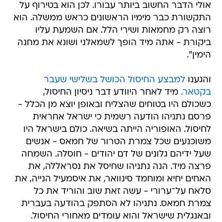
אולי הדבר החשוב ביותר עבורו. לכן הוא בטירוף על
התקשורת כבר מימיו הראשונים כראש ממשלה. הוא
רוצה רק מחמאות ושירי הלל. אם השמעת עליו
ביקורת - אתה מיד הופך לשמאלני ושונא את מחנה
הימין".
והגענו
למבצע החיסול הכושל בשלישי שעבר
בקטאר.
מיד לאחר היוודע דבר ניסיון החיסול,
כשכולם היו בטוחים שהצליח ובאופן יוצא מן הכלל -
פרסם נתניהו הודעה רשמית כי ישראל אחראית
לחיסול. האופוריה הייתה בשיאה. כולם בישראל היו
משוכנעים שכל צמרת הטרור של חמאס - אנשים
שעל ידיהם גלונים של דם יהודים - חוסלה. השמחה
פרצה מיד. הנה נתניהו שחיסל את נסראללה, את
האחים יחיא ומוחמד סינוואר, את איסמעיל הנייה, את
סלאח על־ערורי - עשה זאת שוב והוריד את כל
צמרת חמאס. נתניהו לא הסתפק בהודעה בעברית
ובאנגלית שישראל והוא עומדים מאחורי החיסול.