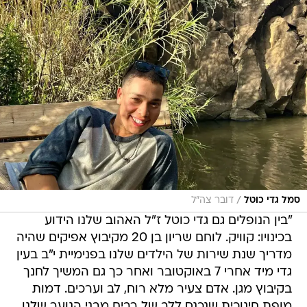
/
סמל גדי כוטל
דובר צה"ל
"בין הנופלים גם גדי כוטל ז"ל האהוב שלנו הידוע
בכינויו: קוויק. לוחם שריון בן 20 מקיבוץ אפיקים שהיה
מדריך שנת שירות של הילדים שלנו בפנימיית י"ב בעין
גדי מיד אחרי 7 באוקטובר ואחר כך גם המשיך לחנך
בקיבוץ מגן. אדם צעיר מלא רוח, לב וערכים. דמות
מופת חינוכית שנכנס ללב של רבים מבני הנוער שלנו.