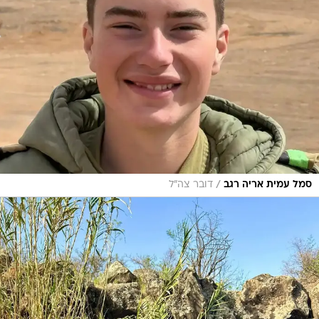
/
סמל עמית אריה רגב
דובר צה"ל