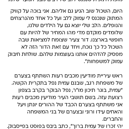
היום, השכול שוב הגיע גם אליהם. אני בוכה על קוויק
המתוק שנכנס לי עמוק ללב ועל כל אחד מהנרצחים
והנופלים. הלב שלי יוצא גם על הילדים שלנו,
שלומדים מוקדם מדי מהו המחיר של להיות עם
חופשי בארצנו. דור צעיר שצומח למציאות שבה
השכול כל כך נוכח, ויחד עם זאת הדור הזה לא
מפסיק להדהים אותנו בעוצמות שלהם. שולחת חיבוק
עמוק למשפחות".
ראש עיריית מודיעין מכבים רעות השתתף בצערם
של משפחת רגב, שבנם עמית נפל בתקרית הקשה.
"עמית, בוגר תיכון מו"ר, נפל הבוקר בקרב בצפון
רצועת עזה. בשם תושבי העיר מודיעין מכבים רעות
אני משתתף בצערם הכבד של ההורים יונתן ויעל
והאחים עידו ורוני ובצערם של בני המשפחה
והחברים.
יהי זכרו של עמית ברוך", כתב ביבס בפוסט בפייסבוק.