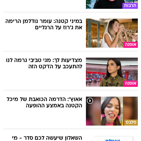
תרבות
במיני קטנה: עומר נודלמן הרימה
את ג'רוז על הרגליים
אופנה
מצדיעות לך: מגי טביבי גרמה לנו
להתעכב על הז'קט הזה
אופנה
אאוץ': הדרמה הכואבת של מיכל
הקטנה באמצע ההופעה
סלבס
השאלון שיעשה לכם סדר - מי