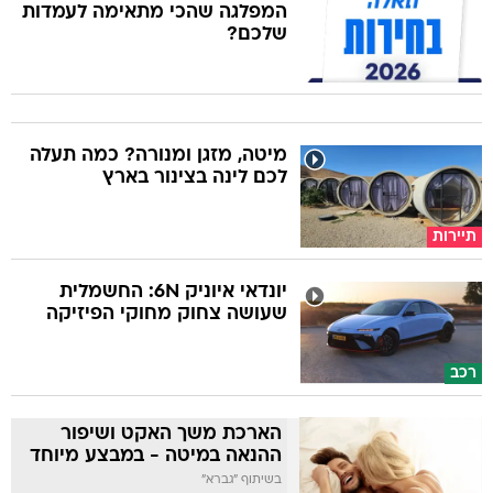
המפלגה שהכי מתאימה לעמדות
שלכם?
מיטה, מזגן ומנורה? כמה תעלה
לכם לינה בצינור בארץ
תיירות
יונדאי איוניק 6N: החשמלית
שעושה צחוק מחוקי הפיזיקה
רכב
הארכת משך האקט ושיפור
ההנאה במיטה - במבצע מיוחד
בשיתוף "גברא"