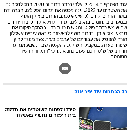
יגנה הצטרף ב-2014 לוואלה! ככתב דרום וב-2020 החל לסקר גם
את השטחים עד 2022. יגנה מכסה את תחום הפלילים, חברה ודת
באזור הדרום. קודם לכן שימש ככתב הדרום בעיתון הארץ
בה
ובמעריב בתחומים במקבילים. יגנה התחיל את דרכו ברדיו דרום
שם שימש ככתב פוליטי ומגיש תוכנית רדיו. במהלך סיקורו את
מבצע "צוק איתן" בדרום חשף לראשונה כי ראש עיריית אשקלון
הורה להפסיק את עבודתם של ערבים בעיר, צעד מנוגד לחוק
קה
הגטאות
שעורר סערה. במקביל, חשף יגנה הקלטה שבה נשמע מנהיגה
הרוחני של ש"ס, חכם שלום כהן, אומר כי "התקווה זה שיר
מטומטם".
קראינה
כל הכתבות של
יניר יגנה
סירבו לפתוח לשוטרים את הדלת:
בית הימורים נחשף באשדוד