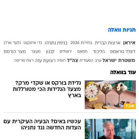
תגיות וואלה
איראן
ארצות הברית
בחירות 2026
בנימין נתניהו
גדי איזנקוט
גלעד ארדן
דונלד טראמפ
הליכוד
חמאס
ירושלים
לבנון
מעצר
מצר הורמוז
משטרת ישראל
צה"ל
ערב הסעודית
רוסיה
רצועת עזה
רצח
שריפה
עוד בוואלה
גלידת בורקס או שקדי מרק?
מצעד הגלידות הכי מטורללות
בארץ
אוכל
עכשיו באים? הבעיה העיקרית עם
העדות החדשה נגד נתניהו