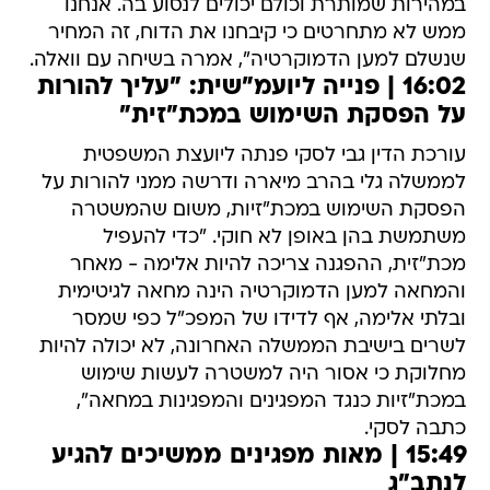
במהירות שמותרת וכולם יכולים לנסוע בה. אנחנו
ממש לא מתחרטים כי קיבחנו את הדוח, זה המחיר
שנשלם למען הדמוקרטיה", אמרה בשיחה עם וואלה.
16:02 | פנייה ליועמ"שית: "עליך להורות
על הפסקת השימוש במכת"זית"
עורכת הדין גבי לסקי פנתה ליועצת המשפטית
לממשלה גלי בהרב מיארה ודרשה ממני להורות על
הפסקת השימוש במכת"זיות, משום שהמשטרה
משתמשת בהן באופן לא חוקי. "כדי להעפיל
מכת"זית, ההפגנה צריכה להיות אלימה - מאחר
והמחאה למען הדמוקרטיה הינה מחאה לגיטימית
ובלתי אלימה, אף לדידו של המפכ"ל כפי שמסר
לשרים בישיבת הממשלה האחרונה, לא יכולה להיות
מחלוקת כי אסור היה למשטרה לעשות שימוש
במכת"זיות כנגד המפגינים והמפגינות במחאה",
כתבה לסקי.
15:49 | מאות מפגינים ממשיכים להגיע
לנתב"ג