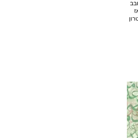
ובב
ז
רון