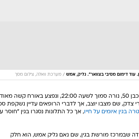
/
 עוד דימום מסיבי בצוואר". גליק, אמש
מערכת וואלה, צילום מסך
גליק, פעיל ימין בכיר למען הר הבית, כבן 50, נורה סמוך לשעה 22:00, ונפצע באורח קשה מאוד
י צדק, שם מצבו יוצב, אך לדברי הרופאים עדיין נשקפת סכ
ה בגין איומים על חייו
, אך כל התלונות נסגרו בגין "חוסר עני
דה שבמרכז מורשת בגין, שם נאם גליק אמש, הוא חלק