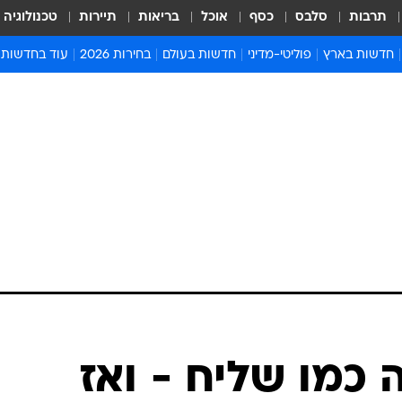
תרבות
סלבס
כסף
אוכל
בריאות
תיירות
טכנולוגיה
חדשות בארץ
פוליטי-מדיני
חדשות בעולם
בחירות 2026
עוד בחדשות
אירועים בארץ
פוליטיקה וממשל
המזרח התיכון
דעות ופרשנויו
חדשות פלילים ומשפט
יחסי חוץ
אירופה
סרי ושלזינגר
חינוך
אמריקה
פרויקטים מיוח
ישראלים בחו"ל
אסיה והפסיפיק
אסור לפספס
בריאות
אפריקה
מדע וסביבה
חברה ורווחה
הנחיות פיקוד 
ארכיון מדורים
זמני כניסת ש
לוח חופשות וח
לוח שנה
חדשות יהדות
כמו שליח - ואז
חדשות המשפ