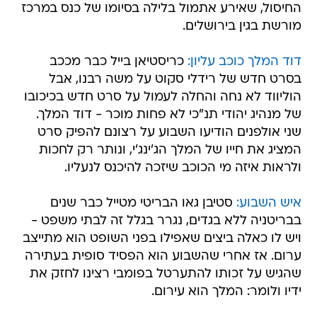
החיסול, שאירע אתמול בלילה בסיומו של כנס במרכז
מורשת בגין בירושלים.
דוד המלך כוכב עליון:
כריסטיאן בייל כבר מככב
בסרט חדש של רידלי סקוט על משה רבנו, אבל
הוליווד לא נחה והחלה לעמול על סרט חדש בכיכובו
של מנהיג יהודי תנ"כי לא פחות מוכר - דוד המלך.
שני אולפנים הודיעו השבוע על רצונם להפיק סרט
המציג את חייו של המלך הג'ינג'י, ונותר רק לחכות
ולראות איזה מי הכוכב שיזכה להיכנס לנעליו.
איש השבוע:
סטיבן גאו הבריטי מטייל כבר שנים
בבריטניה ללא בגדים, נגרר בגלל זה לבתי משפט -
ויש לו כאלה ביצים שאפילו בפני השופט הוא מתייצב
ערום. אז אחרי שהשבוע הוא הפסיד סופית בעתירה
שהגיש על זכותו להתערטל בפומבי רצינו לחזק את
ידיו ולומר: המלך הוא עירום.