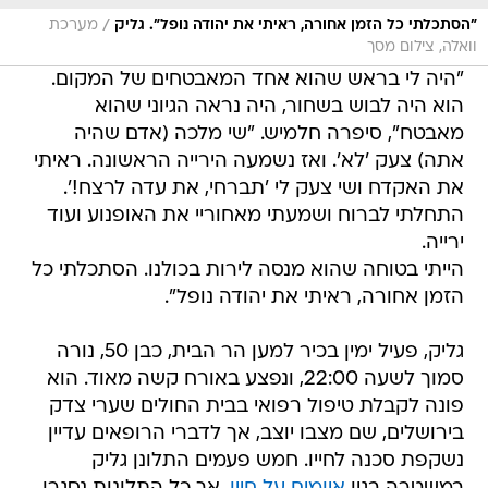
/
"הסתכלתי כל הזמן אחורה, ראיתי את יהודה נופל". גליק
מערכת
וואלה, צילום מסך
"היה לי בראש שהוא אחד המאבטחים של המקום.
הוא היה לבוש בשחור, היה נראה הגיוני שהוא
מאבטח", סיפרה חלמיש. "שי מלכה (אדם שהיה
אתה) צעק 'לא'. ואז נשמעה הירייה הראשונה. ראיתי
את האקדח ושי צעק לי 'תברחי, את עדה לרצח!'.
התחלתי לברוח ושמעתי מאחוריי את האופנוע ועוד
ירייה.
הייתי בטוחה שהוא מנסה לירות בכולנו. הסתכלתי כל
הזמן אחורה, ראיתי את יהודה נופל".
גליק, פעיל ימין בכיר למען הר הבית, כבן 50, נורה
סמוך לשעה 22:00, ונפצע באורח קשה מאוד. הוא
פונה לקבלת טיפול רפואי בבית החולים שערי צדק
בירושלים, שם מצבו יוצב, אך לדברי הרופאים עדיין
נשקפת סכנה לחייו. חמש פעמים התלונן גליק