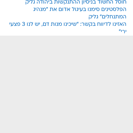
חוסל החשוד בניסיון ההתנקשות ביהודה גליק
הפלסטינים סימנו בעיגול אדום את "מנהיג
המתנחלים" גליק
האזינו לדיווח בקשר: "שיכינו מנות דם, יש לנו 3 פצעי
ירי"