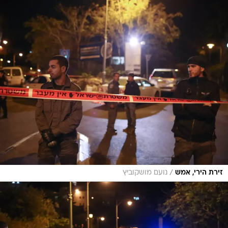
/
זירת הירי, אמש
נועם מושקוביץ