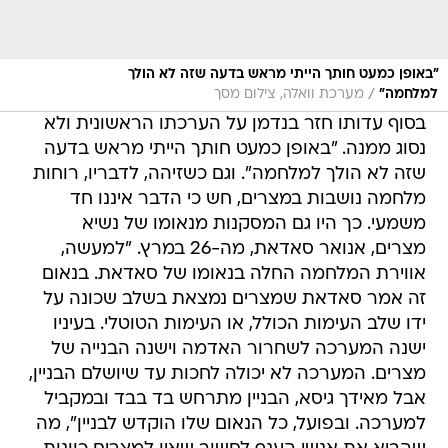
"באופן כמעט חותך הייתי מראש בדעה שזה לא הולך
/
למלחמה"
מערכת וואלה, צילום מסך
בסוף עדותו חזר בנדמן על הערכתו הראשונית ולא
נסוג ממנה. "באופן כמעט חותך הייתי מראש בדעה
שזה לא הולך למלחמה". וגם כשזיהה, לדבריו, רוחות
מלחמה נושבות במצרים, חש כי הדבר איננו חד
משמעי. כך היו גם המסקנות מנאומו של נשיא
מצרים, אנואר סאדאת, מה-26 במרץ. "למעשה,
אווירת המלחמה החלה בנאומו של סאדאת. בנאום
זה אמר סאדאת שמצרים נמצאת בשלב שכונה על
ידו שלב העימות הכולל, או העימות הטוטלי. בעיניו
ישנה המערכה לשחרור האדמה וישנה הבנייה של
מצרים. המערכה לא יכולה לחכות עד שיושלם הבניין,
אבל מאידך גיסא, הבניין מתרחש בד בבד ובמקביל
למערכה. ובפועל, כל הנאום שלו הוקדש לבניין", מה