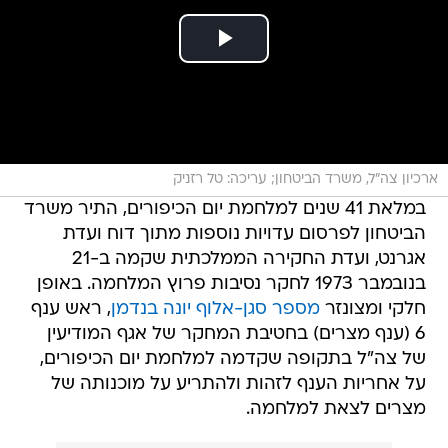
ארכיון צה"ל, משרד הביטחון; עריכה: טל רזניק
במלאת 41 שנים למלחמת יום הכיפורים, התיר משרד
הביטחון לפרסום עדויות נוספות מתוך דוח ועדת
אגרנט, ועדת החקירה הממלכתית שקמה ב-21
בנובמבר 1973 לחקר נסיבות פרוץ המלחמה. באופן
חלקי ומצונזר
מספר סגן-אלוף יונה בנדמן
, ראש ענף
6 (ענף מצרים) בחטיבת המחקר של אגף המודיעין
של צה"ל בתקופה שקדמה למלחמת יום הכיפורים,
על אחריות הענף לזהות ולהתריע על מוכנותה של
מצרים לצאת למלחמה.