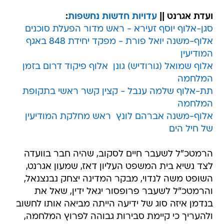
ועדת אגרנט ||
עדויות חדשות נחשפות
:
סגן-אלוף יוסף זעירא - ראש מדור הפעלת סוכנים
אלוף-משנה יואל פורת - מפקד יחידת 848 באגף
המודיעין
אלוף שמואל (גורודיש) גונן  אלוף פיקוד דרום בזמן
המלחמה
תת-אלוף שלמה ענבל - קצין קשר ראשי בתקופת
המלחמה
אלוף-משנה אברהם לונץ  ראש מחלקת המודיעין
של חיל הים
הרמטכ"ל לשעבר חיים לסקוב, שהיה חבר בוועדה
לצד נשיא בית המשפט העליון דאז, שמעון אגרנט,
השופט משה לנדוי, מבקר המדינה יצחק נבנצנאל,
והרמטכ"ל לשעבר פרופסור יגאל ידין, שאל את
בנדמן איזה סוג של ידיעה הייתה מביאה אותו לחשוב
ולהעריך כי קיימת סבירות גבוהה לפרוץ המלחמה,