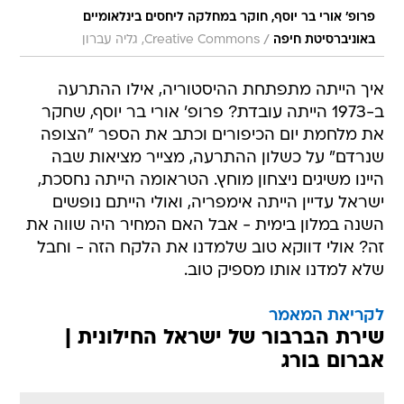
פרופ' אורי בר יוסף, חוקר במחלקה ליחסים בינלאומיים
/
באוניברסיטת חיפה
Creative Commons, גליה עברון
איך הייתה מתפתחת ההיסטוריה, אילו ההתרעה
ב-1973 הייתה עובדת? פרופ' אורי בר יוסף, שחקר
את מלחמת יום הכיפורים וכתב את הספר "הצופה
שנרדם" על כשלון ההתרעה, מצייר מציאות שבה
היינו משיגים ניצחון מוחץ. הטראומה הייתה נחסכת,
ישראל עדיין הייתה אימפריה, ואולי הייתם נופשים
השנה במלון בימית - אבל האם המחיר היה שווה את
זה? אולי דווקא טוב שלמדנו את הלקח הזה - וחבל
שלא למדנו אותו מספיק טוב.
לקריאת המאמר
שירת הברבור של ישראל החילונית |
אברום בורג