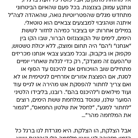
אל מחוזות מתוקים, אבל כושל כל העת ברגליו,
ונתקע עמוק בצנצנת. בכל פעם שהאיום הביטחוני
מתחדש מגלים שהפטריוטיות גואה, שהאהדה לצה"ל
איתנה ושהגיבוי למבצעים צבאיים הוא טוטאלי.
במילים אחרות: יש בציבור כמיהה לחזור לששת
הימים, לימים של הקונצנזוס הברור, שבו הקו בין
"אנחנו" ו"הם" היה תחום ומוצק, ללא יכולת טשטוש,
פקפוק או ביקבוק. ובכל מבצע צבאי אנחנו מכריזים
ש"הפעם זה מוצדק", רק כדי לגלות שאחרי יומיים
מתחילים שוב הוויכוחים אם להיכנס עד הסוף או
לסגת, אם הפצצת אזורים אזרחיים לגיטימית או לא
ואם צריך לחתור להפסקת אש מהירה או לגייס עוד
ועוד מילואים ו"להיכנס בהם". רובנו, בליבידו הלטיני
הסוער שלנו, שנוסד במלחמת ששת הימים, רוצים
"לחתור למגע", "לחסל את שלטון החמאס", "לגמור
את המלחמה מהר"...
אבל הצלקת, הו הצלקת. היא מגרדת לנו ברגל כל