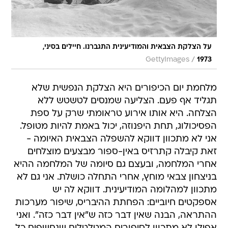
על הצלקת הצבאית והמודיעינית התגברנו. חיילים בסיני,
/
GettyImages
1973
מלחמת יום הכיפורים היא הצלקת הנפשית שלא
תגליד אף פעם. הצליעה שמנסים לטשטש ללא
הצלחה. היא אותו אירוע טראומתי שרק על ספת
הפסיכולוג, תחת היפנוזה, יכול באמת להיות מטופל.
אני לא מתכוון דווקא להשפלה הצבאית האיומה -
זאת קיבלה קתרזיס באין-ספור מבצעים מוצלחים
אחרי המלחמה, ובעצם גם סיומה של המלחמה ההיא
בניצחון צבאי מוחץ, אחרי התחלה כושלת. אני גם לא
מתכוון למהלומה המודיעינית. דווקא לה יש
אספקטים חיוביים: הפחתת ההיבריס, שיפור מערכות
ההתראה, הבנה שאין דבר כזה ש"אין דבר כזה". ואני