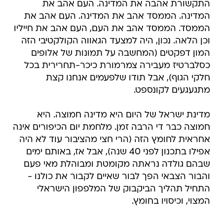
התקשורת אהבה את המדינה. העם אהב את
המדינה. הממסד אהב את המדינה. העם אהב את
הממסד. הממסד אהב את העם, העם אהב את חייליו
וכן הלאה. נכון, היה למצעד הגאווה הקולקטיבי הזה
המון דפקטים (המחשבה על תמונות של אלופים
כסלברטיז מעבירה צמרמורת כיכר-תחרירית בכל
חלקי הגוף), אבל תודו שלפעמים אנחנו קצת
מתגעגעים לקונספט.
מדינת ישראל של היום היא מדינה חמוצה. היא
חמוצה כבר די הרבה זמן. מלחמת יום הכיפורים אינה
אחראית לחומץ הזה (הרי חצי מהציבור עוד לא היה
אפילו בתכנון לפני 40 שנה), אבל אז, באותם ימים
שבהם גולדה נראתה מקומטת ומבוהלת מאי פעם
והבור הצבאי הפך לבור שאיים לקבור את כולנו -
התחיל תהליך הביקבוק של המלפפון הישראלי
המצוי, וכיסויו בחומץ.