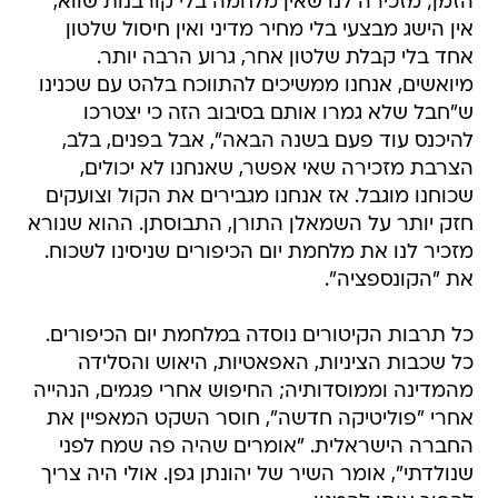
הזמן; מזכירה לנו שאין מלחמה בלי קורבנות שווא,
אין הישג מבצעי בלי מחיר מדיני ואין חיסול שלטון
אחד בלי קבלת שלטון אחר, גרוע הרבה יותר.
מיואשים, אנחנו ממשיכים להתווכח בלהט עם שכנינו
ש"חבל שלא גמרו אותם בסיבוב הזה כי יצטרכו
להיכנס עוד פעם בשנה הבאה", אבל בפנים, בלב,
הצרבת מזכירה שאי אפשר, שאנחנו לא יכולים,
שכוחנו מוגבל. אז אנחנו מגבירים את הקול וצועקים
חזק יותר על השמאלן התורן, התבוסתן. ההוא שנורא
מזכיר לנו את מלחמת יום הכיפורים שניסינו לשכוח.
את "הקונספציה".
כל תרבות הקיטורים נוסדה במלחמת יום הכיפורים.
כל שכבות הציניות, האפאטיות, היאוש והסלידה
מהמדינה וממוסדותיה; החיפוש אחרי פגמים, הנהייה
אחרי "פוליטיקה חדשה", חוסר השקט המאפיין את
החברה הישראלית. "אומרים שהיה פה שמח לפני
שנולדתי", אומר השיר של יהונתן גפן. אולי היה צריך