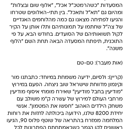
המסעדות "כשהרמטכ"ל אכל", "אלוף שום ובצלות"
ומהיום גם "תא"ל ותאכל". בין תתי-האלופים שטרחו
והגיעו לפתיחה מצאנו גם כמה מהלוחמים האגדיים
של צה"ל שחתמו על תמונותיהם ותלו אותן על הקיר
לקול תשואותיהם של הסועדים. בחודש הבא, על פי
התוכנית, תיפתח המסעדה הבאה תחת השם "הלוף
משנה".
(אות מעבר): טם-טם
(קריין): ולסיום, ידיעה משמחת במיוחד: כתבתנו מור
וקינמון מדווחת שישראל שוב ניצחה. הפעם במירוץ
"מודיעין בחבל מודיעין" שאירח מומחי איסוף מודיעין
מרחבי העולם למירוץ של עשרה ק"מ משולב עם
משחק הילדים האהוב "חפשו את המטמון". אנשי
יחידת 8200 שלנו, הידועה ביכולתה לחזות את רוחות
המלחמה ממזרח בהתראה של שוטף פלוס 90, הגיעו
ראשונים לקו הגמר כשבאמתחתם הפתרונות לכל