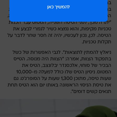
בחברת "יונייטד איירקרפאט" קיבלו את האסון
בתדהמה. "לא נמצא כל כשל בתפקוד של המערכת
הטכנית", טענה היום דוברת החברה, אולגה קיוקובה.
"יתרה מכך, לפני הטיסה השנייה, המטוס עבר הכנות
טכניות מקיפות, והוא נמצא כשיר לגמרי לבצע את
הטיסה. לכן, נכון לעכשיו, יהיה זה חסר שחר לדבר על
תקלות טכניות.
ניאלץ להמתין לתוצאות". לגבי האפשרות של כשל
בתפקוד הצוות, אמרה: "הצוות היה מנוסה. הטייס
הבכיר של סוחוי, אלכסנדר יבלונצב, הטיס את
המטוס. ניסיון הטיס שלו כולל למעלה מ-10,000
שעות טיסה, מתוכן 1,300 שעות על הסופרג'ט. גם
את טיסת הניסוי הראשונה באותו יום הוא הטיס תחת
תנאים קשים דומים".