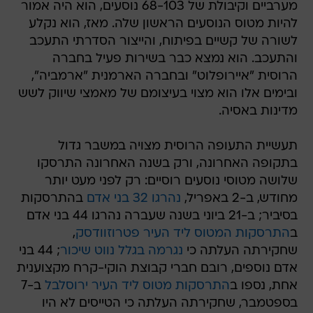
מערביים וקיבולת של 68-103 נוסעים, הוא היה אמור
להיות מטוס הנוסעים הראשון שלה. מאז, הוא נקלע
לשורה של קשיים בפיתוח, והייצור הסדרתי התעכב
והתעכב. הוא נמצא כבר בשירות פעיל בחברה
הרוסית "איירופלוט" ובחברה הארמנית "ארמביה",
ובימים אלו הוא מצוי בעיצומם של מאמצי שיווק לשש
מדינות באסיה.
תעשיית התעופה הרוסית מצויה במשבר גדול
בתקופה האחרונה, ורק בשנה האחרונה התרסקו
שלושה מטוסי נוסעים רוסיים: רק לפני מעט יותר
מחודש, ב-2 באפריל,
נהרגו 32 בני אדם
בהתרסקות
בסיביר; ב-21 ביוני בשנה שעברה נהרגו 44 בני אדם
ב
התרסקות המטוס ליד העיר פטרוזוודסק
,
שחקירתה העלתה כי
נגרמה בגלל נווט שיכור
; 44 בני
אדם נוספים, רובם חברי קבוצת הוקי-קרח מקצוענית
אחת, נספו ב
התרסקות מטוס ליד העיר ירוסלבל
ב-7
בספטמבר, שחקירתה העלתה כי הטייסים לא היו