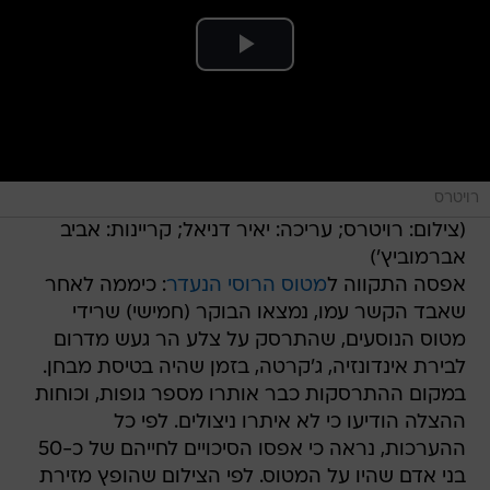
רויטרס
(צילום: רויטרס; עריכה: יאיר דניאל; קריינות: אביב
אברמוביץ')
אפסה התקווה ל
מטוס הרוסי הנעדר
: כיממה לאחר
שאבד הקשר עמו, נמצאו הבוקר (חמישי) שרידי
מטוס הנוסעים, שהתרסק על צלע הר געש מדרום
לבירת אינדונזיה, ג'קרטה, בזמן שהיה בטיסת מבחן.
במקום ההתרסקות כבר אותרו מספר גופות, וכוחות
ההצלה הודיעו כי לא איתרו ניצולים. לפי כל
ההערכות, נראה כי אפסו הסיכויים לחייהם של כ-50
בני אדם שהיו על המטוס. לפי הצילום שהופץ מזירת