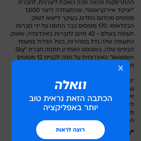
ההתרסקות מהווה מכה כואבת ליצרנית, לחברת
"יונייטד איירקראפט", שהתעתדה לייצר 1,000
מטוסים מהדגם החדש, בעיקר לייצוא לשוק
הבינלאומי. 170 מטוסים כבר הוזמנו על ידי חברות
תעופה בעולם - 42 מהם לחברות באינדונזיה, ששוק
התעופה שלה גדל במהירות, בשל הגידול במעמד
הביניים שלה. באוגוסט האחרון חתמה חברת "Sky
Aviation" האינדונזית על חוזה לקניית 12 מטוסים
מהדגם החדש והנוצץ.
"כרגע אנחנו מתמקדים בהתרסקות ובאנשי הצוות
שלנו שהיו על המטוס", מסר מנכ"ל החברה, סוטיטו
זיינודין. "אנו ממתינים לתוצאות חקירת הרשויות, כדי
לדעת אם ההתרסקות נגרמה מטעות אנוש או
מתקלה טכנית. ננקוט בצעדים נוספים לאחר סיום
החקירה".
"תקלה טכנית? חסר שחר"