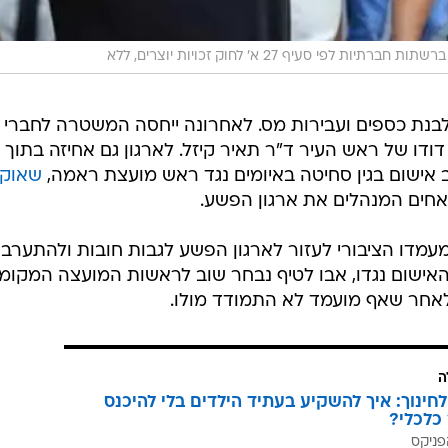
ת חברתיות לפי סעיף 27 א' לחוק זכויות יוצרים, ללא
בנת כספים ועבירות מס. לאחרונה ייחסה המשטרה לחברי
ודו של ראש העיר ד"ר תאיר קיזל. לארגון גם אחיזה בתוך
 אישום בגין סחיטה באיומים נגד ראש מועצת ראמה,
שאוקי
ים המנהלים את ארגון הפשע.
מעמדו הציבורי לעזור לארגון הפשע לגבות חובות ולהתערב
 האישום נגדו, אבו לטיף נבחר שוב לראשות המועצה המקומ
אחר שאף מועמד לא התמודד מולו.
ה
לחינוך: איך להשקיע בעתיד הילדים בלי להיכנס
כלכלי?
פניקס