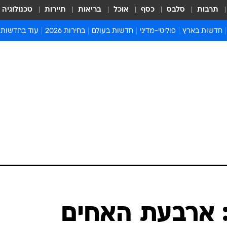
תרבות
סלבס
כסף
אוכל
בריאות
תיירות
טכנולוגיה
חדשות בארץ
פוליטי-מדיני
חדשות בעולם
בחירות 2026
עוד בחדשות
אירועים בארץ
פוליטיקה וממשל
המזרח התיכון
דעות ופרשנויו
חדשות פלילים ומשפט
יחסי חוץ
אירופה
סרי ושלזינגר
חינוך
אמריקה
פרויקטים מיוח
ישראלים בחו"ל
אסיה והפסיפיק
אסור לפספס
בריאות
אפריקה
מדע וסביבה
חברה ורווחה
הנחיות פיקוד 
ארכיון מדורים
זמני כניסת ש
לוח חופשות וח
לוח שנה
חדשות יהדות
ארבעת האחים
חדשות המשפ