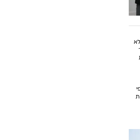
לא
י
ת