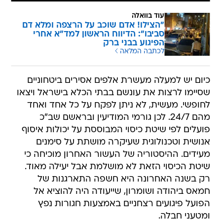
עוד בוואלה
"הצילו! אדם שוכב על הרצפה ומלא דם
סביבו": הדיווח הראשון למד"א אחרי
הפיגוע בבני ברק
לכתבה המלאה
כיום יש למעלה מעשרת אלפים אסירים ביטחוניים
שסיימו לרצות את עונשם בבתי הכלא בישראל ויצאו
לחופשי. מעשית, לא ניתן לפקח על כל אחד ואחד
מהם 24/7. לכן גורמי המודיעין ובראשם שב"כ
פועלים לפי שיטת כיסוי המבוססת על יכולות איסוף
אנושית וטכנולוגית שעיקרה מושתת על סימנים
מעידים. ההיסטוריה של העשור האחרון מוכיחה כי
שיטת הכיסוי הזאת לא מושלמת אבל יעילה מאוד.
רק בשנה האחרונה היא חשפה התארגנות של
חמאס ביהודה ושומרון, שייעודה היה להוציא אל
הפועל פיגועים רצחניים באמצעות חגורות נפץ
ומטעני חבלה.