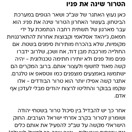
הטרור שינה את פניו
כאן נעוץ האתגר של שב"כ ושאר הגופים במערכת
הביטחון. בעשור האחרון הטרור שינה את פניו: הוא
עבר מארגון של תשתית רחבה הנתמכת על ידי
חמאס, ג'יהאד אסלאמי וקבוצות אחרות להתארגנויות
מקומיות, שלא בהכרח מותירות סימנים בשטח. אם
החולייה מורכבת מבן דוד, אח ושכן, שלרוב ידברו
פנים מול פנים ולא יותירו חתימה טכנולוגית - יהיה
קשה מאוד לחשוף ולעצור אותם. ברוב המקרים הם
ישתמשו באמצעים מוצפנים כמו ווטסאפ או טלגרם.
אתגר קשה אפילו יותר הוא טרור הבודדים - אלו
שקמו בבוקר והחליטו לרצוח יהודים מבלי לעדכן אף
אדם.
אחר כך יש להבדיל בין סיכול טרור בשטחי יהודה
ושומרון לטרור בקרב אזרחי ישראל הערבים. החוק
הישראלי מקשה על שב"כ להפעיל את אותם כלים