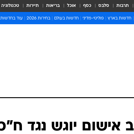
תרבות
סלבס
כסף
אוכל
בריאות
תיירות
טכנולוגיה
חדשות בארץ
פוליטי-מדיני
חדשות בעולם
בחירות 2026
עוד בחדשות
אירועים בארץ
פוליטיקה וממשל
המזרח התיכון
דעות ופרשנויו
חדשות פלילים ומשפט
יחסי חוץ
אירופה
סרי ושלזינגר
חינוך
אמריקה
פרויקטים מיוח
ישראלים בחו"ל
אסיה והפסיפיק
אסור לפספס
בריאות
אפריקה
מדע וסביבה
חברה ורווחה
הנחיות פיקוד 
ארכיון מדורים
זמני כניסת ש
לוח חופשות וח
לוח שנה
חדשות יהדות
 אישום יוגש נגד ח"כ
חדשות המשפ