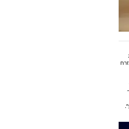
זרח
.