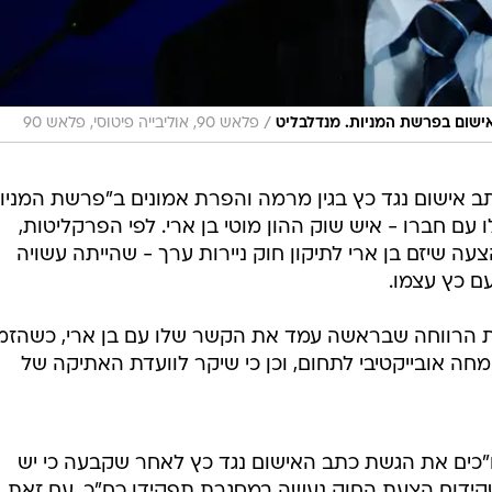
/
ישום בפרשת המניות. מנדלבליט
פלאש 90, אוליבייה פיטוסי, פלאש 90
ב אישום נגד כץ בגין מרמה והפרת אמונים ב"פרשת המניות
עם חברו - איש שוק ההון מוטי בן ארי. לפי הפרקליטות,
ת הצעה שיזם בן ארי לתיקון חוק ניירות ערך - שהייתה עשויה
עם כץ עצמו.
ת הרווחה שבראשה עמד את הקשר שלו עם בן ארי, כשהזמי
חה אובייקטיבי לתחום, וכן כי שיקר לוועדת האתיקה של
סת מנעה ברוב של יותר מ-60 ח"כים את הגשת כתב האישום נגד כץ לאחר שקבעה כי יש
שקידום הצעת החוק נעשה במסגרת תפקידו כח"כ. עם זאת,