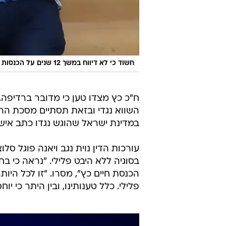
חשוד כי לא דיווח במשך 12 שנים על הכנסות בגובה 2.2 מיליון שקלים. ח"כ כץ
ח"כ כץ מצדו טען כי מדובר ברדיפה
השווא נגדי ובזאת תסתיים מסכת הרד
במדינת ישראל שהוגש נגדו כתב אישו
עורכות הדין נוית נגב ויאנה פוגל סל
בסוגיה ללא היבט פלילי. "נראה כי ב
הכנסת חיים כץ", מסרו. "זו לכל היות
פלילי. כלל טענותינו, ובין היתר כי י