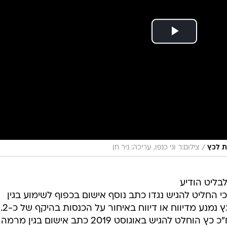
/
ות לכץ
צילום:ר וני כנפו, עריכה: ניר חן
בליט הודיע
 כי החליט להגיש נגדו כתב נוסף אישום בכפוף לשימוע בגין
העלמת הכנסות. על פי החשד, ח"כ כץ נמנע מדיווח או דיווח
מיליון שקלים - במשך 12 שנים. נגד ח"כ כץ הוחלט להגיש באוגוסט 2019 כתב אישום בגין מרמה