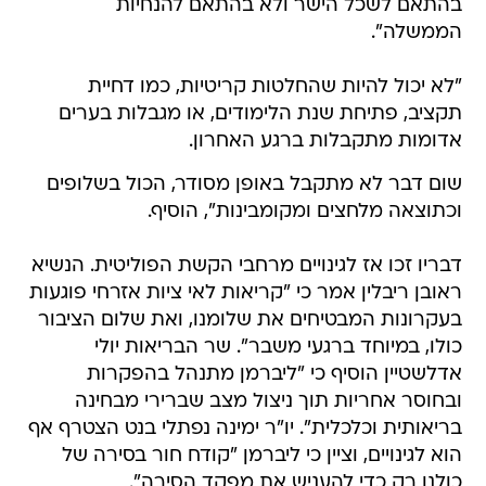
בהתאם לשכל הישר ולא בהתאם להנחיות
הממשלה".
"לא יכול להיות שהחלטות קריטיות, כמו דחיית
תקציב, פתיחת שנת הלימודים, או מגבלות בערים
אדומות מתקבלות ברגע האחרון.
שום דבר לא מתקבל באופן מסודר, הכול בשלופים
וכתוצאה מלחצים ומקומבינות", הוסיף.
דבריו זכו אז לגינויים מרחבי הקשת הפוליטית. הנשיא
ראובן ריבלין אמר כי "קריאות לאי ציות אזרחי פוגעות
בעקרונות המבטיחים את שלומנו, ואת שלום הציבור
כולו, במיוחד ברגעי משבר". שר הבריאות יולי
אדלשטיין הוסיף כי "ליברמן מתנהל בהפקרות
ובחוסר אחריות תוך ניצול מצב שברירי מבחינה
בריאותית וכלכלית". יו"ר ימינה נפתלי בנט הצטרף אף
הוא לגינויים, וציין כי ליברמן "קודח חור בסירה של
כולנו רק כדי להעניש את מפקד הסירה".