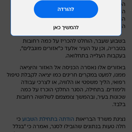
המודיעין (אמ"ן) בצה"ל, מקור התחלואה בדימונה
הוא בעיקר בשכונות מרכז העיר. מבחינת שיעור
התחלואה ביחס למספר התושבים, נמצאות בראש
הרשימה ערערה, רהט ובאקה אל-גרבייה.
בשבוע שעבר, הוחלט להכריז על כמה רחובות
בטבריה, וכן על העיר אלעד כ"אזורים מוגבלים",
בעקבות העלייה בתחלואה.
באזורים אלו נאסרה הכניסה אל האזור והיציאה
ממנו, למעט במקרים חריגים כמו יציאה לקבלת טיפול
רפואי, הליך משפטי או הלוויה, או לצרכי עבודה
ולימודים. בתחילה, הסגר החלקי הוכרז על כמה
שכונות בעיר, ובהמשך צומצמם לשלושה רחובות
בלבד.
נציגת משרד הבריאות
הודתה בתחילת השבוע
כי
חלה טעות בנתונים שהובילו לסגר, ואמרה כי "בגלל