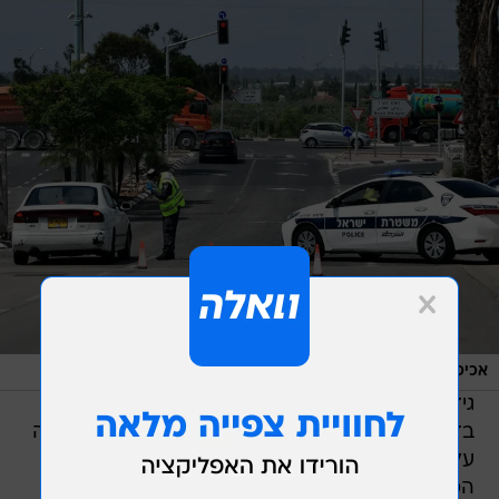
/
אכיפת הסגר באלעד, בשבוע שעבר
ראובן קסטרו
גידול משמעותי במספר המאובחנים נרשם גם
בדימונה, שם אובחנו 55 מקרי הידבקות, מה שמהווה
עלייה של 87.3% בשלושה ימים. על פי דוח מרכז
המידע והידע למאבק בקורונה, שמפרסם אגף