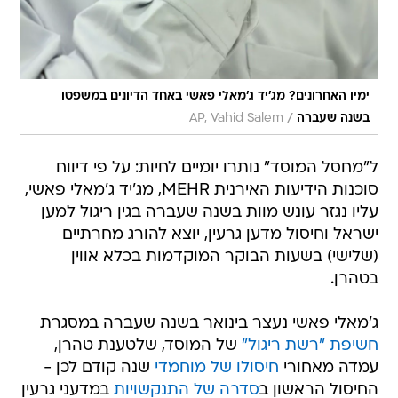
ימיו האחרונים? מג'יד ג'מאלי פאשי באחד הדיונים במשפטו
/
בשנה שעברה
AP, Vahid Salem
ל"מחסל המוסד" נותרו יומיים לחיות: על פי דיווח
סוכנות הידיעות האירנית MEHR, מג'יד ג'מאלי פאשי,
עליו נגזר עונש מוות בשנה שעברה בגין ריגול למען
ישראל וחיסול מדען גרעין, יוצא להורג מחרתיים
(שלישי) בשעות הבוקר המוקדמות בכלא אווין
בטהרן.
ג'מאלי פאשי נעצר בינואר בשנה שעברה במסגרת
חשיפת "רשת ריגול"
של המוסד, שלטענת טהרן,
עמדה מאחורי
חיסולו של מוחמדי
שנה קודם לכן -
החיסול הראשון ב
סדרה של התנקשויות
במדעני גרעין