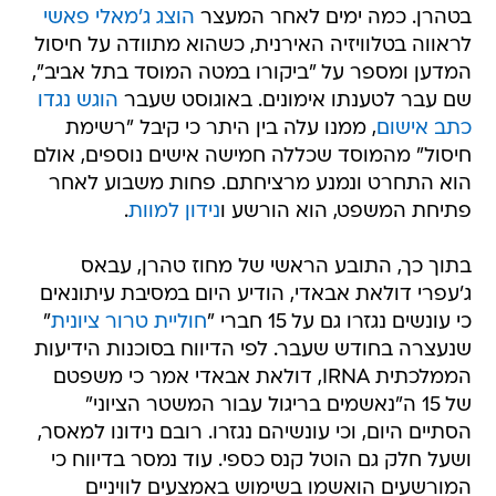
בטהרן. כמה ימים לאחר המעצר
הוצג ג'מאלי פאשי
לראווה בטלוויזיה האירנית, כשהוא מתוודה על חיסול
המדען ומספר על "ביקורו במטה המוסד בתל אביב",
שם עבר לטענתו אימונים. באוגוסט שעבר
הוגש נגדו
כתב אישום
, ממנו עלה בין היתר כי קיבל "רשימת
חיסול" מהמוסד שכללה חמישה אישים נוספים, אולם
הוא התחרט ונמנע מרציחתם. פחות משבוע לאחר
פתיחת המשפט, הוא הורשע ו
נידון למוות
.
בתוך כך, התובע הראשי של מחוז טהרן, עבאס
ג'עפרי דולאת אבאדי, הודיע היום במסיבת עיתונאים
כי עונשים נגזרו גם על 15 חברי "
חוליית טרור ציונית
"
שנעצרה בחודש שעבר. לפי הדיווח בסוכנות הידיעות
הממלכתית IRNA, דולאת אבאדי אמר כי משפטם
של 15 ה"נאשמים בריגול עבור המשטר הציוני"
הסתיים היום, וכי עונשיהם נגזרו. רובם נידונו למאסר,
ושעל חלק גם הוטל קנס כספי. עוד נמסר בדיווח כי
המורשעים הואשמו בשימוש באמצעים לוויניים