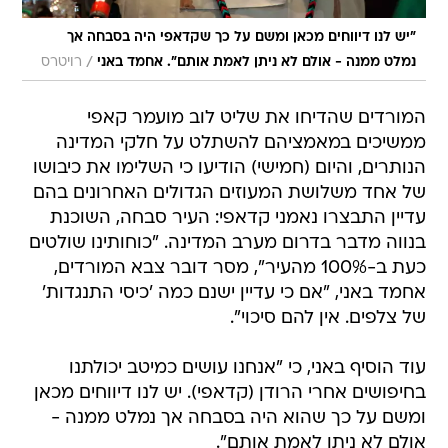
"יש לנו דיווחים מכאן ומשם על כך שקדאפי היה בסבחה אך
/
נמלט ממנה - אולם לא ניתן לאמת אותם". אחמד באני
רויטרס
המורדים שהדיחו את שליט לוב מועמר קאפי
ממשיכים במאמציהם להשתלט על חלקי המדינה
הנותרים, והיום (חמישי) הודיעו כי השלימו את כיבושו
של אחד משלושת המעוזים הגדולים האחרונים בהם
עדיין התבצרו נאמני קדאפי: העיר סבחה, השוכנת
בנווה מדבר בדרום מערב המדינה. "כוחותינו שולטים
כעת ב-100% מהעיר", מסר דובר צבא המורדים,
אחמד באני, "אם כי עדיין ישנם כמה 'כיסי התנגדות'
של צלפים. אין להם סיכוי".
עוד הוסיף באני, כי "אנחנו עושים כמיטב יכולתנו
בחיפושים אחרי הרודן (קדאפי). יש לנו דיווחים מכאן
ומשם על כך שהוא היה בסבחה אך נמלט ממנה -
אולם לא ניתן לאמת אותם".