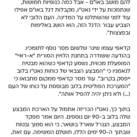
להם מושב באו"ם - אבל כמה כנופיות חמושות,
שנתמכות על ידי נאט"ו, מקבלות דגל באו"ם אפילו
עוד לפני שהשתלטו על המדינה. העם הלובי לא
הצביע עבור הדגל הזה, הוא הושג באלימות
ובפצצות".
קדאפי עצמו שיגר שלשום מסר נוסף לתומכיו.
בהודעה ששודרה בתחנת הלויוין הסורית "א-ראיי"
המופעלת מכווית, נשמע קדאפי כשהוא מבטיח
לנאמניו כי "המבצע הצבאי של כוחות נאט"ו בלוב
ייפסק בקרוב". עוד מסר קדאפי ממקום מחבואו כי
"המערכת הפוליטית בלוב מבוססת על כוחו של העם
(...) ולא ניתן יהיה להפיל אותה".
בתוך כך, נאט"ו הכריזה אתמול על הארכת המבצע
שלה בלוב ב-90 יום נוספים. היום אמר מפקד
המבצע, הגנרל שארל בושאר, כי הוא סמוך ובטוח
שבתוך ה-90 ימים הללו, תושלם המשימה. עם זאת,