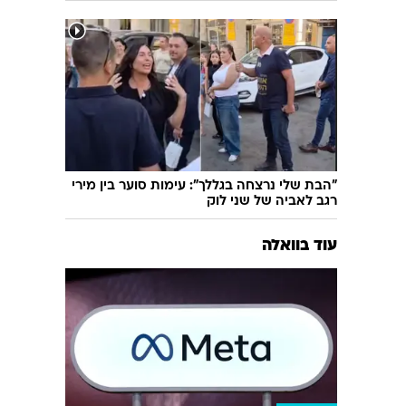
"דקרו אותו ביד ובחזה, אמרו לו כי בכוונתם
לגמור אותו": אישום חמור הוגש בפרשת רצח
בניהו רזי
"הבת שלי נרצחה בגללך": עימות סוער בין מירי
רגב לאביה של שני לוק