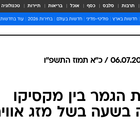
תרבות
סלבס
כסף
אוכל
בריאות
תיירות
טכנולוגיה
חדשות בארץ
פוליטי-מדיני
חדשות בעולם
בחירות 2026
עוד בחדשות
אירועים בארץ
פוליטיקה וממשל
המזרח התיכון
דעות ופרשנויו
חדשות פלילים ומשפט
יחסי חוץ
אירופה
סרי ושלזינגר
חינוך
אמריקה
פרויקטים מיוח
ישראלים בחו"ל
אסיה והפסיפיק
אסור לפספס
בריאות
אפריקה
מדע וסביבה
חברה ורווחה
הנחיות פיקוד 
ארכיון מדורים
זמני כניסת ש
לוח חופשות וח
לוח שנה
חדשות יהדות
חדשות המשפ