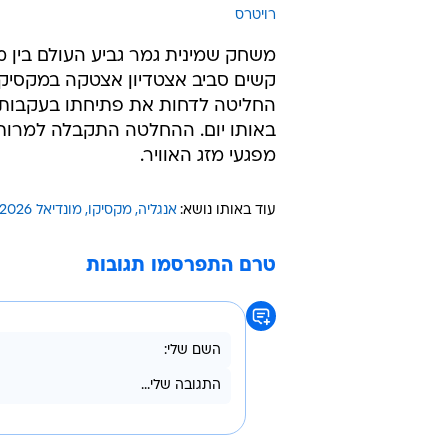
03:35
משחק שמינית
לאנגליה נדחה
סוער
רויטרס
משחק שמינית גמר גביע העולם בין מק
קשים סביב אצטדיון אצטקה במקסיקו
החליטה לדחות את פתיחתו בעקבות ס
באותו יום. ההחלטה התקבלה למרות
מפגעי מזג האוויר.
עוד באותו נושא:
אנגליה
מקסיקו
מונדיאל 2026