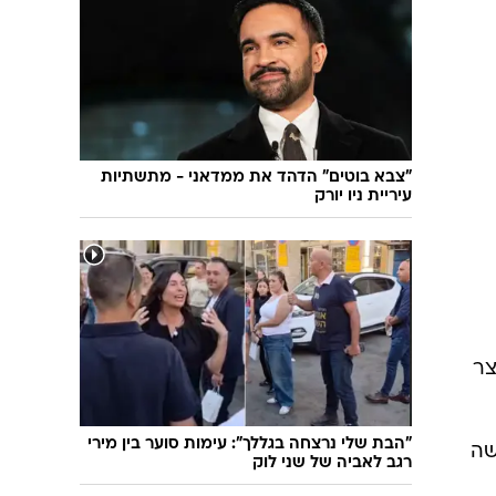
שיחת חוץ
ט"ו בשבט
פורים
פניית פרסה
פסח
חדשות המדע
ל"ג בעומר
פוסט פוליטי
שבועות
המוביל הדרומי
צום י"ז בתמוז
חשאי בחמישי
"צבא בוטים" הדהד את ממדאני - מתשתיות
עיריית ניו יורק
ט' באב
נוהל שכן
עת חפירה
בחירות 2013
בחירות בארה"ב 2012
צר
"הבת שלי נרצחה בגללך": עימות סוער בין מירי
שה
רגב לאביה של שני לוק