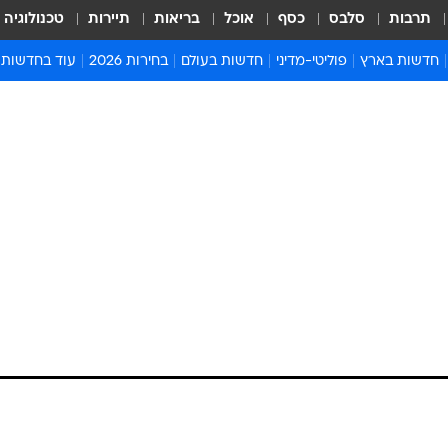
תרבות
סלבס
כסף
אוכל
בריאות
תיירות
טכנולוגיה
חדשות בארץ
פוליטי-מדיני
חדשות בעולם
בחירות 2026
עוד בחדשות
אירועים בארץ
פוליטיקה וממשל
המזרח התיכון
דעות ופרשנויו
חדשות פלילים ומשפט
יחסי חוץ
אירופה
סרי ושלזינגר
חינוך
אמריקה
פרויקטים מיוח
ישראלים בחו"ל
אסיה והפסיפיק
אסור לפספס
בריאות
אפריקה
מדע וסביבה
חברה ורווחה
הנחיות פיקוד 
ארכיון מדורים
זמני כניסת ש
לוח חופשות וח
לוח שנה
חדשות יהדות
חדשות המשפ