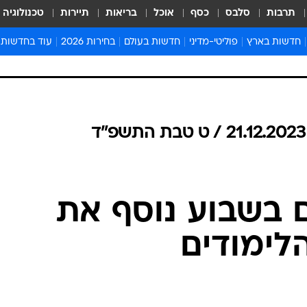
תרבות
סלבס
כסף
אוכל
בריאות
תיירות
טכנולוגיה
חדשות בארץ
פוליטי-מדיני
חדשות בעולם
בחירות 2026
עוד בחדשות
אירועים בארץ
פוליטיקה וממשל
המזרח התיכון
דעות ופרשנויו
חדשות פלילים ומשפט
יחסי חוץ
אירופה
סרי ושלזינגר
חינוך
אמריקה
פרויקטים מיוח
ישראלים בחו"ל
אסיה והפסיפיק
אסור לפספס
בריאות
אפריקה
מדע וסביבה
חברה ורווחה
הנחיות פיקוד 
ארכיון מדורים
ם בשבוע נוסף את
זמני כניסת ש
לוח חופשות וח
לימודים
לוח שנה
חדשות יהדות
חדשות המשפ