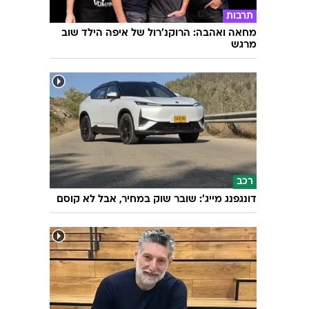
תרבות
מחאה ואהבה: הרוקנ'רול של איפה הילד שוב
מרגש
רכב
דונגפנג מייג': שובר שוק במחיר, אבל לא קוסם