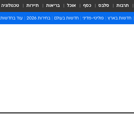
תרבות
סלבס
כסף
אוכל
בריאות
תיירות
טכנולוגיה
חדשות בארץ
פוליטי-מדיני
חדשות בעולם
בחירות 2026
עוד בחדשות
אירועים בארץ
פוליטיקה וממשל
המזרח התיכון
דעות ופרשנויו
חדשות פלילים ומשפט
יחסי חוץ
אירופה
סרי ושלזינגר
חינוך
אמריקה
פרויקטים מיוח
ישראלים בחו"ל
אסיה והפסיפיק
אסור לפספס
בריאות
אפריקה
מדע וסביבה
חברה ורווחה
הנחיות פיקוד 
ארכיון מדורים
זמני כניסת ש
לוח חופשות וח
לוח שנה
חדשות יהדות
חדשות המשפ