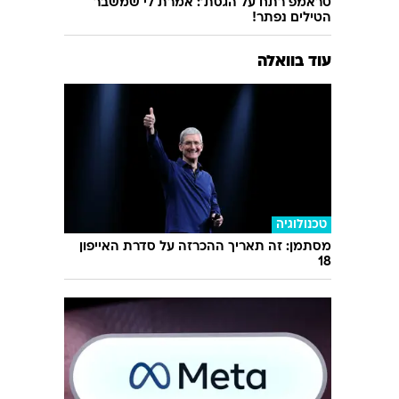
טראמפ רתח על הגסת': אמרת לי שמשבר
הטילים נפתר!
עוד בוואלה
טכנולוגיה
מסתמן: זה תאריך ההכרזה על סדרת האייפון
18