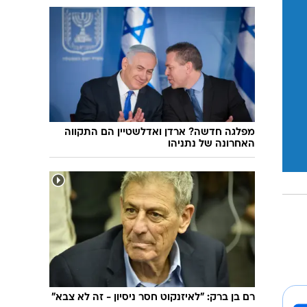
מפלגה חדשה? ארדן ואדלשטיין הם התקווה
האחרונה של נתניהו
רם בן ברק: "לאיזנקוט חסר ניסיון - זה לא צבא"