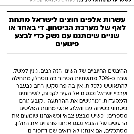
/
פשיטה על מחנה הפליטים ג'נין
פלאש 90, נאסר עשתיא
עשרות אלפים חוצים לישראל מתחת
לאף של מערכת הביטחון. די באחד או
שניים שיסתננו עם נשק כדי לבצע
פיגועים
ההיבטים החיוביים של השינוי הזה רבים. ג'נין למשל,
שבה כ-70% מתשתיות הטרור בה נוטרלו, מתחילה
להתאושש כלכלית, אין בה פרוטקשן רחב כבעבר
וערביי ישראל נכנסים אל העיר לקניות, לשירותים
ולמסעדות. "מרגישים את ההרתעה", קובע גורם
ביטחוני בשיחה עם וואלה. אנשי מחנות הפליטים
מספרים: "כשיש מבצע צבאי וכשאנחנו שומעים את
הרעשים של הצבא נכנס אנחנו פותחים את החלון,
מסתכלים, אם אנחנו לא רואים שם דחפורים