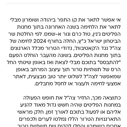
אי אפשר לתאר את קו התפר ביהודה ושומרון מבלי
לתאר את הלחימה בשנה האחרונה בתוך מחנות
הפליטים ג'נין, טול כרם ונור א-שמס. לפי החלטת שר
הביטחון ישראל כ"ץ, החלה בחורף 2024 לחימה של
צה"ל נגד ה'קאטיבות', גדודי הטרור מכלל הארגונים
בתוך מחנות הפליטים. בשונה מהעבר הוחלט הפעם
"להתבסס" בתוכם מבלי לצאת ואז באופן שיטתי החל
הרס של תשתיות טרור תוך עיצוב המרחב באופן
שמאפשר לצה"ל לשלוט יותר טוב מבצעית, לאתר
אמצעי לחימה ולעצור או לחסל מחבלים.
כתוצאה מכך, החזיר צה"ל את חופש הפעולה
במחנות הפליטים שהיה חשש גדול מאוד להגיע
אליהם או לפעול בתוכם לאורך זמן. חלק מראשי
התארגנויות הטרור הללו נמלטו לערים ולכפרים
אחרים בשומרון והחלו להקים שם תשתיות טרור