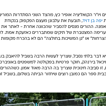
ויו"ר הקואליציה אופיר כץ, מהצד השני הסתדרות המורים
ת
יפה בן דויד
, תובעת את עלבונן מעצם הפקפוק בנקודת
נאמנה. ההורים מנסים להסביר שהכוונה אחרת - לאתר את
 בערימה המצטברת של תיקים שמתבררים כאזעקת אמת. לא
ן הצרחות" או "גן המשיכות בחולצה" הם לא בהכרח מקומות
א דבר בלתי נסבל, שצריך לעשות הרבה בשביל להיאבק בו.
יכאל בירנהק, חוקר פרטיות בפקולטה למשפטים באוניברס
, זו סביבה חינוכית שצריך בה הרבה מאוד אמון. כשההורים
בית ספר הם כמובן רוצים שיחזור הביתה בשלום, בשביל זה