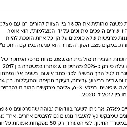
 משנה מהותית את הקשר בין הצוות להורים. "גן עם מצלמ
יו ישירים הופכים מתווכים על ידי המצלמות", הוא אומר.
נות מרגישות שלא סומכים עליהן, כל אחת הופכת להיות
, במקום מצב הפוך. המחיר הוא פגיעה במרקם היחסים".
בהוכחת העבירות מול בית המשפט. מדוח מרכז המחקר של
הכנסת שפורסם בסוף השנה שעברה עלה כי רק כ-20% מהתיקים שנפתחו במשטרה בין 2017
ם במסגרות לגיל הרך הבשילו לכדי כתב אישום. בשנים אלו נפתחו
פחות מ-294 תיקים נגד 428 חשודות וחשודים בביצוע עבירות, בעיקר תקיפה והתעללות. ר
מתוכם הגיעו לשלב בו התקבלה החלטה שיפוטית. בגילאי 6-3, אליהם מבקשים ההורים לה
ם מאלה, אך ניתן לשער בוודאות גבוהה שהסרטונים משפר
נים שמבקש כץ להעביר נוגעים גם להיבטים אחרים. אחד מ
הוא כוח האדם הדליל באגף הפיקוח במשרד החינוך. לפי המשרד, רק 50 מפקחות אמונות