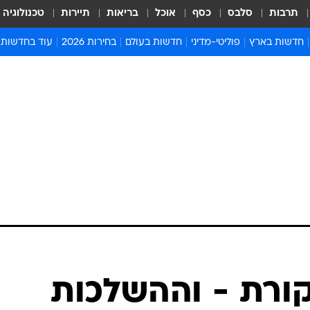
תרבות
סלבס
כסף
אוכל
בריאות
תיירות
טכנולוגיה
חדשות בארץ
פוליטי-מדיני
חדשות בעולם
בחירות 2026
עוד בחדשות
אירועים בארץ
פוליטיקה וממשל
המזרח התיכון
דעות ופרשנויו
חדשות פלילים ומשפט
יחסי חוץ
אירופה
סרי ושלזינגר
חינוך
אמריקה
פרויקטים מיוח
ישראלים בחו"ל
אסיה והפסיפיק
אסור לפספס
בריאות
אפריקה
מדע וסביבה
חברה ורווחה
הנחיות פיקוד 
ארכיון מדורים
זמני כניסת ש
לוח חופשות וח
לוח שנה
חדשות יהדות
קורת - וההשלכות
חדשות המשפ