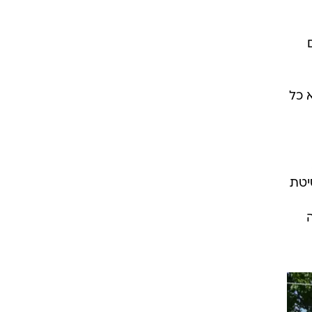
 כל
יטת