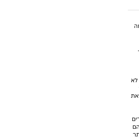
ה
 לא
ק 14
רחיב את
ים
הם
 על יותר