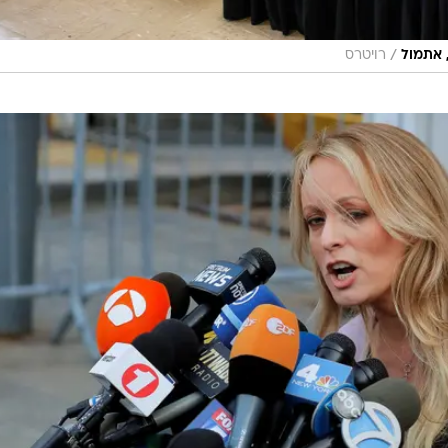
/
 אתמול
רויטרס