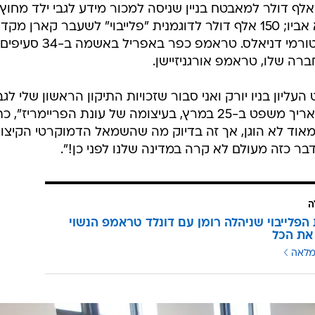
סך 30 אלף דולר למאבטח בניין שניסה למכור מידע לגבי ילד מחוץ
לנישואים, שככל הנראה טראמפ הוא אביו; 150 אלף דולר לדוגמנית "פלייבוי" לשעבר קארן מק
ו-130 אלף דולר לשחקנית הפורנו סטורמי דניאלס. טראמפ כפר באפריל באשמה ב-34 סעיפים
ברה שלו, טראמפ אורגניזיישן.
ליון בניו יורק ואני סבור שזכויות התיקון הראשון שלי לגב
חופש הדיבור הופרו. הם כפו עלינו תאריך משפט ב-25 במרץ, בעיצומה של עונת הפריימריז",
אוד לא הוגן, אך זה בדיוק מה שהשמאל הדמוקרטי הקיצונ
ר כזה מעולם לא קרה במדינה שלנו לפני כן!".
ה
 הפלייבוי שניהלה רומן עם דונלד טראמפ הנשוי
את הכל
מלאה