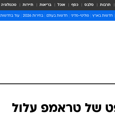
תרבות
סלבס
כסף
אוכל
בריאות
תיירות
טכנולוגיה
חדשות בארץ
פוליטי-מדיני
חדשות בעולם
בחירות 2026
עוד בחדשות
אירועים בארץ
פוליטיקה וממשל
המזרח התיכון
דעות ופרשנויו
חדשות פלילים ומשפט
יחסי חוץ
אירופה
סרי ושלזינגר
חינוך
אמריקה
פרויקטים מיוח
ישראלים בחו"ל
אסיה והפסיפיק
אסור לפספס
בריאות
אפריקה
מדע וסביבה
חברה ורווחה
הנחיות פיקוד 
ארכיון מדורים
זמני כניסת ש
לוח חופשות וח
לוח שנה
חדשות יהדות
 של טראמפ עלול
חדשות המשפ