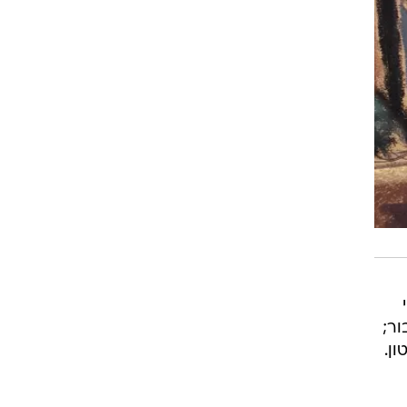
ר;
ן.