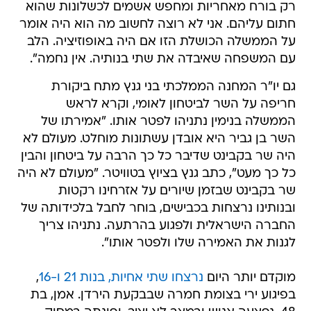
רק בורח מאחריות ומחפש אשמים לכשלונות שהוא
חתום עליהם. אני לא רוצה לחשוב מה הוא היה אומר
על הממשלה הכושלת הזו אם היה באופוזיציה. הלב
עם המשפחה שאיבדה את שתי בנותיה. אין נחמה".
גם יו"ר המחנה הממלכתי בני גנץ מתח ביקורת
חריפה על השר לביטחון לאומי, וקרא לראש
הממשלה בנימין נתניהו לפטר אותו. "אמירתו של
השר בן גביר היא אובדן עשתונות מוחלט. מעולם לא
היה שר בקבינט שדיבר כל כך הרבה על ביטחון והבין
כל כך מעט", כתב גנץ בציוץ בטוויטר. "מעולם לא היה
שר בקבינט שבזמן שיורים על אזרחינו רקטות
ובנותינו נרצחות בכבישים, בוחר לחבל בלכידותה של
החברה הישראלית ולפגוע בהרתעה. נתניהו צריך
לגנות את האמירה שלו ולפטר אותו".
מוקדם יותר היום
נרצחו שתי אחיות, בנות 21 ו-16
,
בפיגוע ירי בצומת חמרה שבבקעת הירדן. אמן, בת