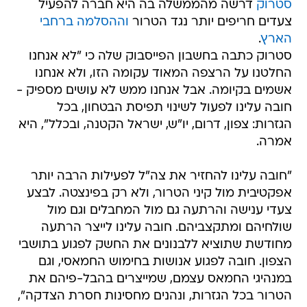
סטרוק
דרשה מהממשלה בה היא חברה להפעיל
צעדים חריפים יותר נגד הטרור
וההסלמה ברחבי
הארץ
.
סטרוק כתבה בחשבון הפייסבוק שלה כי "לא אנחנו
החלטנו על הרצפה המאוד עקומה הזו, ולא אנחנו
אשמים בקיומה. אבל אנחנו ממש לא עושים מספיק -
חובה עלינו לפעול לשינוי תפיסת הבטחון, בכל
הגזרות: צפון, דרום, יו"ש, ישראל הקטנה, ובכלל", היא
אמרה.
"חובה עלינו להחזיר את צה"ל לפעילות הרבה יותר
אפקטיבית מול קיני הטרור, ולא רק בפינצטה. לבצע
צעדי ענישה והרתעה גם מול המחבלים וגם מול
שולחיהם ומתקצביהם. חובה עלינו לייצר הרתעה
מחודשת שתוציא ללבנונים את החשק לפגוע בתושבי
הצפון. חובה לפגוע אנושות בחימוש החמאסי, וגם
במנהיגי החמאס עצמם, שמייצרים בהבל-פיהם את
הטרור בכל הגזרות, ונהנים מחסינות חסרת הצדקה",