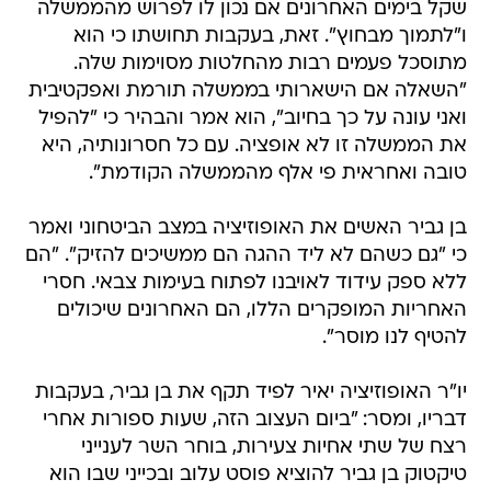
שקל בימים האחרונים אם נכון לו לפרוש מהממשלה
ו"לתמוך מבחוץ". זאת, בעקבות תחושתו כי הוא
מתוסכל פעמים רבות מהחלטות מסוימות שלה.
"השאלה אם הישארותי בממשלה תורמת ואפקטיבית
ואני עונה על כך בחיוב", הוא אמר והבהיר כי "להפיל
את הממשלה זו לא אופציה. עם כל חסרונותיה, היא
טובה ואחראית פי אלף מהממשלה הקודמת".
בן גביר האשים את האופוזיציה במצב הביטחוני ואמר
כי "גם כשהם לא ליד ההגה הם ממשיכים להזיק". "הם
ללא ספק עידוד לאויבנו לפתוח בעימות צבאי. חסרי
האחריות המופקרים הללו, הם האחרונים שיכולים
להטיף לנו מוסר".
יו"ר האופוזיציה יאיר לפיד תקף את בן גביר, בעקבות
דבריו, ומסר: "ביום העצוב הזה, שעות ספורות אחרי
רצח של שתי אחיות צעירות, בוחר השר לענייני
טיקטוק בן גביר להוציא פוסט עלוב ובכייני שבו הוא