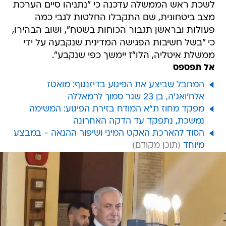
לשכת ראש הממשלה עדכנה כי "נתניהו סיים הערכת
מצב ביטחונית, שם התקבלו החלטות לגבי כמה
פעולות ובראשן תגבור הכוחות בשטח", ושוב הבהירו,
כי "בשל חשיבות הפגישה המדינית שנקבעה על ידי
ממשלת איטליה, הלו"ז יימשך כפי שנקבע".
אל תפספס
המחבל שביצע את הפיגוע בדיזנגוף: מואטז
אלח'ואג'ה, בן 23 שגר סמוך לרמאללה
מפקד מחוז ת"א המודח בזירת הפיגוע: המשימה
נמשכת, נתפקד עד הדקה האחרונה
הסוד להארכת האקט המיני ושיפור ההנאה - במבצע
מיוחד