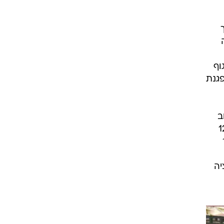
ך
פגנה
יזנגוף
גנת
ברחוב
רו את עבודתם ב-12:00
יה