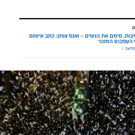
ה
בות, סימם את הנשים - ואנס אותן: כתב אישום
 העסקים המוכר
מלאה