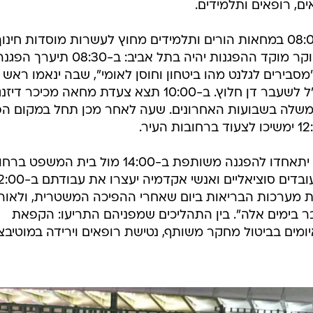
ים, רופאים ותלמידים.
תחילתה של המחאה תהיה בשעה 08:00 במחאות הורים ותלמידים מחוץ לעשרות מוסדות חינו
ובמחאות בתחנות רכבת. בשעות הבוקר מוקד ההפגנות יהיה בתל אביב: ב-08:30 תיערך ה
סבירים לגלנט מהו ביטחון וחוסן לאומי", שבה ינאמו ראש
השב"כ לשעבר יובל דיסקין והרמטכ"ל לשעבר דן חלוץ. ב-10:00 תצא צעדת מחאה מכיכר ד
ממשלה בשבועות האחרונים. שעה לאחר מכן תחל במקום הפ
עובדי מקצועות הבריאות והאקדמיה יתאחדו להפגנה משותפת ב-14:00 מול בית המשפט 
ויצמן. רופאים, עובדי בריאות הנפש, עובדים סוציאליים ואנשי אקדמיה יעצ
סת מערכות הבריאות ביום שאחרי ההפיכה המשטרית, ולאור
בימים אלה". בין התהליכים שמפניהם התריעו: הקפאת
איומים בביטול מחקר משותף, נטישת רופאים וירידה במוטיבצ