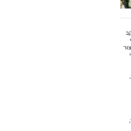
קב
ור