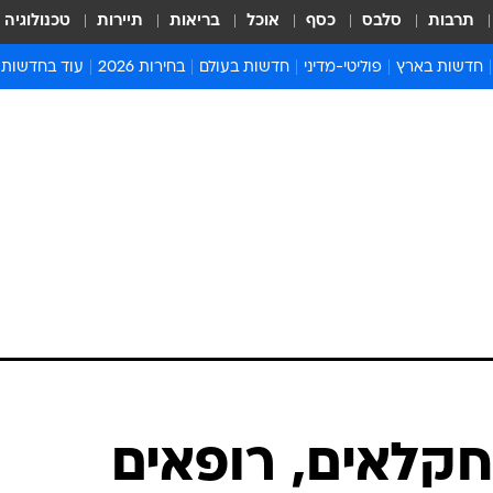
תרבות
סלבס
כסף
אוכל
בריאות
תיירות
טכנולוגיה
חדשות בארץ
פוליטי-מדיני
חדשות בעולם
בחירות 2026
עוד בחדשות
אירועים בארץ
פוליטיקה וממשל
המזרח התיכון
דעות ופרשנויו
חדשות פלילים ומשפט
יחסי חוץ
אירופה
סרי ושלזינגר
חינוך
אמריקה
פרויקטים מיוח
ישראלים בחו"ל
אסיה והפסיפיק
אסור לפספס
בריאות
אפריקה
מדע וסביבה
חברה ורווחה
הנחיות פיקוד 
ארכיון מדורים
זמני כניסת ש
לוח חופשות וח
לוח שנה
חדשות יהדות
חקלאים, רופאים
חדשות המשפ