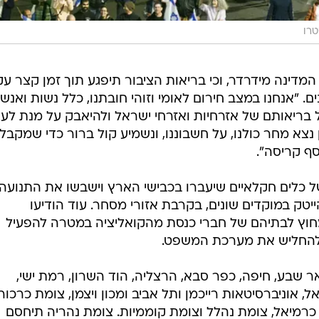
טרו
המדינה מידרדר, וכי בריאות הציבור תיפגע תוך זמן קצר ע
 "אנחנו במצב חירום לאומי וזוהי חובתנו, כלל נשות ואנשי
 בריאותם של אזרחיות ואזרחי ישראל ולהיאבק על מנת לעצ
 נצא מחר כולנו, על חשבוננו, ונשמיע קול ברור כדי שמקבלי
סף קריסה".
 בשעה 10:00 שיירות של כלים חקלאיים שיעברו בכבישי הארץ וישבשו את התנועה.
בדי הייטק במוקדים שונים, בקרבת אזורי מסחר. עוד הודיעו
חוץ לבתיהם של חברי כנסת מהקואליציה במטרה להפעיל
 להחליש את מערכת המשפט.
ר שבע, חיפה, כפר סבא, הרצליה, הוד השרון, רמת ישי,
, אוניברסיטאות רייכמן ותל אביב ומכון ויצמן, צומת כרכור,
כרמיאל, צומת נהלל וצומת קוממיות. צומת נהריה תיחסם