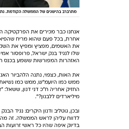
מתרברב בהישגים של הממשלה הקודמת. נתני
אנחנו כבר מכירים את הפרקטיקה הזו
אחרת, בכל פעם שהוא מריח שהפיאס
את האשמים, מפציץ ומפיץ את השקר
שלו לנגיד בנק ישראל, פרופסור אמ
האזהרות המפורשות ששמע בכנס הכ
את האות, כצפוי, נתנה הלהביור האנוש
ממש כמו היועמ"ש, ממש כמו נשיאת 
החזיק אחריה ח"כ דני דנון, ששאל: "א
מיליארדים ללבנון?".
ובכן, גוטליב ודנון היקרים: נגיד הב
לדווח עליהן לראש הממשלה. זה מה ש
בדיוק איפה שהיו כל ראשי זרועות הבי