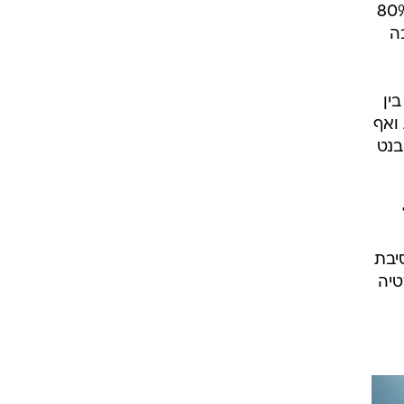
תרברב וזלזל בכל אלה שניבאו אפשרות להידרדרות ליחס חוב־תוצר של 80%
רבה
ין
ת ואף
בנט
יבת
טיה