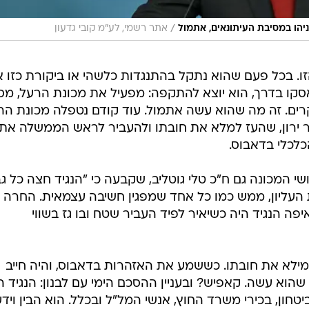
/
הו במסיבת העיתונאים, אתמול
אתר רשמי, לע"מ קובי גדעון
. בכל פעם שהוא נתקל בהתנגדות כלשהי או ביקורת כזו א
קו בדרך, הוא יוצא להתקפה: מפעיל את מכונת הרעל, מס
ים. זה מה שהוא עשה אתמול. עוד קודם נטפלה מכונת הר
יר ירון, שהעז למלא את חובתו ולהעביר לראש הממשלה את
לכלי בדאבוס.
י המכונה גם ח"כ טלי גוטליב, שקבעה כי "הנגיד חצה כל גב
העליון, ממש כמו כל אחד שמפגין חשיבה עצמאית. החרה
יפה הנגיד היה כשיאיר לפיד העביר שטח ובו גז בשווי
נק מילא את חובתו. כששמע את האזהרות בדאבוס, והיה חייב
הוא עשה. קאפיש? ובעניין ההסכם הימי עם לבנון: הנגיד ה
טחון, בכירי משרד החוץ, אנשי המל"ל ובכלל. הוא הבין וידע