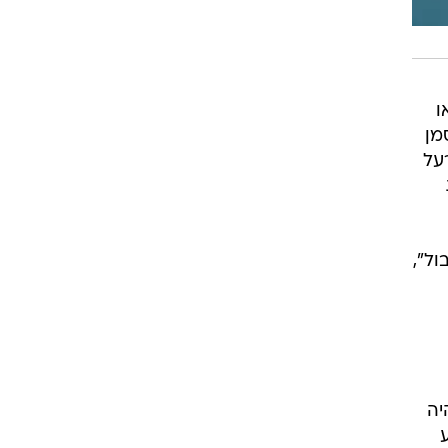
ו
מן
על
ול",
יה