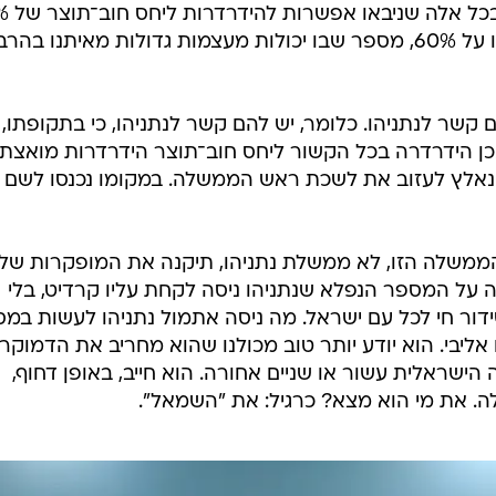
ישראל ל־60%. הוא ה
וראו זה פלא, בזכות ביבי אנחנו עכשיו על 60%, מספר שבו יכולות מעצמות גדולות מאיתנו בה
ם קשר לנתניהו. כלומר, יש להם קשר לנתניהו, כי בתקופתו, ב
 ביוני 2021, ישראל אכן הידרדרה בכל הקשור ליחס חוב־תוצר הידרדרות מואצ
שאז נתניהו נאלץ לעזוב את לשכת ראש הממשלה. במקומו נכנסו לשם 
הממשלה הזו, לא ממשלת נתניהו, תיקנה את המופקרות של
ה על המספר הנפלא שנתניהו ניסה לקחת עליו קרדיט, בלי
ור חי לכל עם ישראל. מה ניסה אתמול נתניהו לעשות במס
אליבי. הוא יודע יותר טוב מכולנו שהוא מחריב את הדמוקר
ישראלית עשור או שניים אחורה. הוא חייב, באופן דחוף,
ה. את מי הוא מצא? כרגיל: את "השמאל".