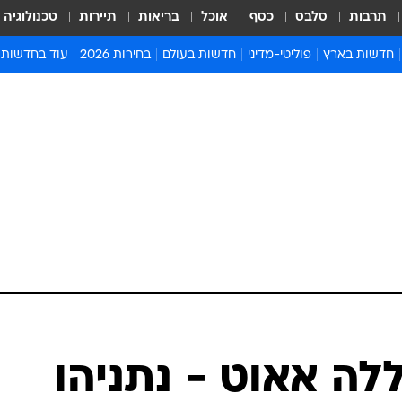
תרבות
סלבס
כסף
אוכל
בריאות
תיירות
טכנולוגיה
חדשות בארץ
פוליטי-מדיני
חדשות בעולם
בחירות 2026
עוד בחדשות
אירועים בארץ
פוליטיקה וממשל
המזרח התיכון
דעות ופרשנויו
חדשות פלילים ומשפט
יחסי חוץ
אירופה
סרי ושלזינגר
חינוך
אמריקה
פרויקטים מיוח
ישראלים בחו"ל
אסיה והפסיפיק
אסור לפספס
בריאות
אפריקה
מדע וסביבה
חברה ורווחה
הנחיות פיקוד 
ארכיון מדורים
זמני כניסת ש
לוח חופשות וח
לוח שנה
חדשות יהדות
לה אאוט - נתניהו
חדשות המשפ