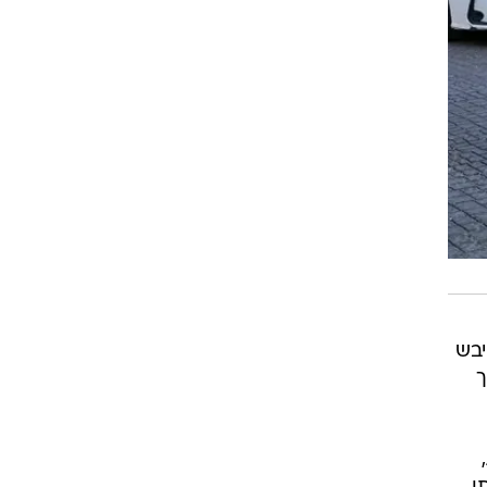
יבש
ך