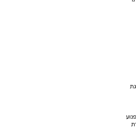
ו
גת
נוע
ת