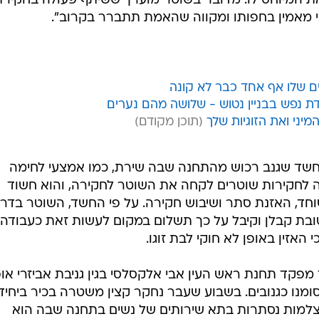
ת המיוחס לו. מדובר בשוטר מוערך ששיתף פעולה בחקירת
 מאמין בחפותו ומקווה שהאמת תתברר בקרוב".
ים שלו אף אחד כבר לא קונה
 נפש בבניין נטוש - שלושה מהם נערים
יני ואת הזוגיות שלך
חשד שגנב רכוש מהתחנה שבה שירת, כמו אמצעי לחימה
 לחקירות שוטרים לקחה את השוטר לחקירה, והוא חשוד
וחד, האזנת סתר ושיבוש חקירה. על פי החשד, השוטר בדר
ובת קבלן וקיבל על כך תשלום במקום לעשות זאת כעבודה
האזין באופן לא חוקי לבת זוגו.
מפקד תחנת ראש העין אבי אלקסלסי בגין גניבת אביזרי אופ
ומנו כגנובים. בשבוע שעבר נחקר קצין משטרה בכיר ביחיד
למות נסתרות בתא שירותים של נשים בתחנה שבה הוא