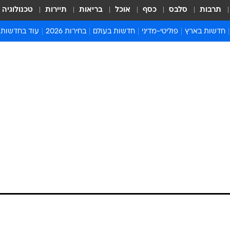
תרבות
סלבס
כסף
אוכל
בריאות
תיירות
טכנולוגיה
חדשות בארץ
פוליטי-מדיני
חדשות בעולם
בחירות 2026
עוד בחדשות
אירועים בארץ
פוליטיקה וממשל
המזרח התיכון
דעות ופרשנויו
חדשות פלילים ומשפט
יחסי חוץ
אירופה
סרי ושלזינגר
חינוך
אמריקה
פרויקטים מיוח
ישראלים בחו"ל
אסיה והפסיפיק
אסור לפספס
בריאות
אפריקה
מדע וסביבה
חברה ורווחה
הנחיות פיקוד 
ארכיון מדורים
זמני כניסת ש
לוח חופשות וח
לוח שנה
חדשות יהדות
חדשות המשפ